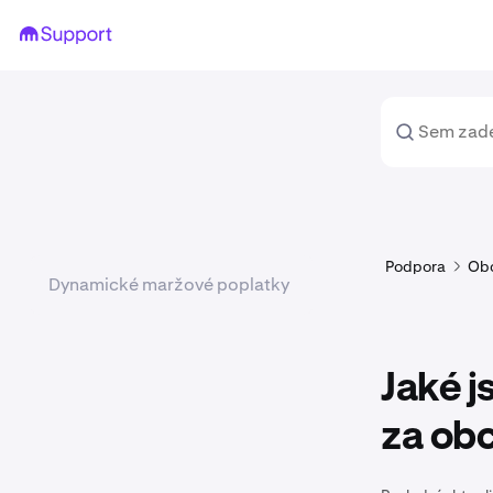
Podpora
Ob
Dynamické maržové poplatky
Jaké j
za ob