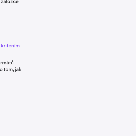
v záložce
kritériím
ormátů
o tom, jak