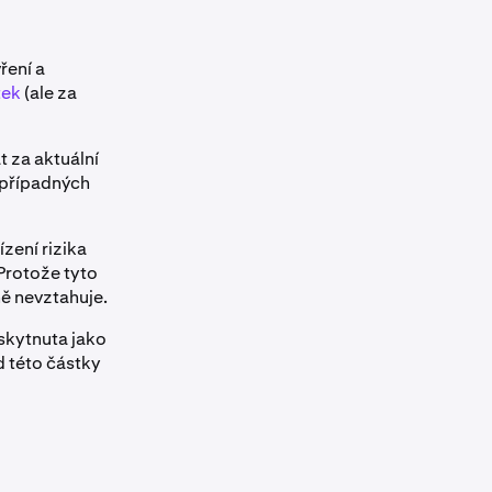
ření a
tek
(ale za
t za aktuální
 případných
ízení rizika
Protože tyto
ně nevztahuje.
oskytnuta jako
d této částky