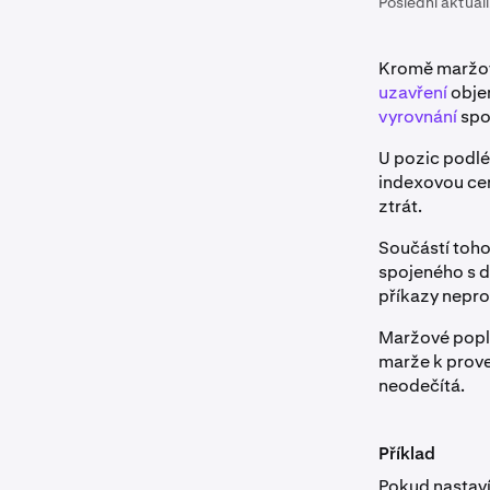
Poslední aktual
Kromě maržový
uzavření
obje
vyrovnání
spo
U pozic podlé
indexovou cen
ztrát.
Součástí tohot
spojeného s d
příkazy nepro
Maržové popla
marže k prov
neodečítá.
Příklad
Pokud nastaví