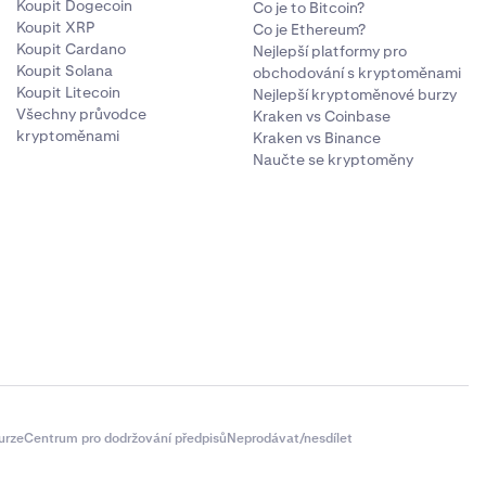
Koupit Dogecoin
Co je to Bitcoin?
Koupit XRP
Co je Ethereum?
Koupit Cardano
Nejlepší platformy pro
Koupit Solana
obchodování s kryptoměnami
Koupit Litecoin
Nejlepší kryptoměnové burzy
Všechny průvodce
Kraken vs Coinbase
kryptoměnami
Kraken vs Binance
Naučte se kryptoměny
urze
Centrum pro dodržování předpisů
Neprodávat/nesdílet