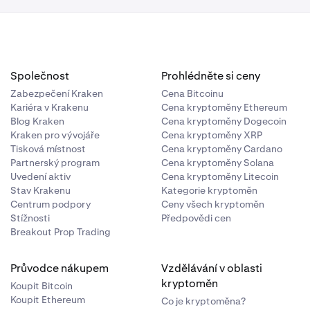
Společnost
Prohlédněte si ceny
Zabezpečení Kraken
Cena Bitcoinu
Kariéra v Krakenu
Cena kryptoměny Ethereum
Blog Kraken
Cena kryptoměny Dogecoin
Kraken pro vývojáře
Cena kryptoměny XRP
Tisková místnost
Cena kryptoměny Cardano
Partnerský program
Cena kryptoměny Solana
Uvedení aktiv
Cena kryptoměny Litecoin
Stav Krakenu
Kategorie kryptoměn
Centrum podpory
Ceny všech kryptoměn
Stížnosti
Předpovědi cen
Breakout Prop Trading
Průvodce nákupem
Vzdělávání v oblasti
kryptoměn
Koupit Bitcoin
Koupit Ethereum
Co je kryptoměna?