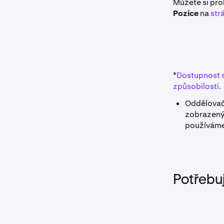
Můžete si proh
Pozice
na
str
*
Dostupnost 
způsobilosti.
Oddělovače
zobrazenýc
používám
Potřebu