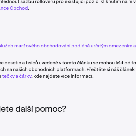
lédnout sazbu rolloveru pro existující pozici kliknutím na ni 
ánce Obchod
.
služeb maržového obchodování podléhá určitým omezením a 
 desetin a tisíců uvedené v tomto článku se mohou lišit od f
h na našich obchodních platformách. Přečtěte si náš článek 
e
tečky a čárky
, kde najdete více informací.
jete další pomoc?