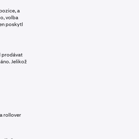
pozice, a
o, volba
ken poskytl
l prodávat
áno. Jelikož
a rollover