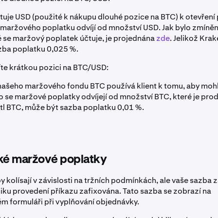
uje USD (použité k nákupu dlouhé pozice na BTC) k otevření 
 maržového poplatku odvíjí od množství USD. Jak bylo zmíněn
é se maržový poplatek účtuje, je projednána
zde
. Jelikož Kra
zba poplatku 0,025 %.
te krátkou pozici na BTC/USD:
našeho maržového fondu BTC používá klient k tomu, aby moh
to se maržové poplatky odvíjejí od množství BTC, které je prod
l BTC, může být sazba poplatku 0,01 %.
é maržové poplatky
kolísají v závislosti na tržních podmínkách, ale vaše sazba z
ku provedení příkazu zafixována. Tato sazba se zobrazí na
 formuláři při vyplňování objednávky.