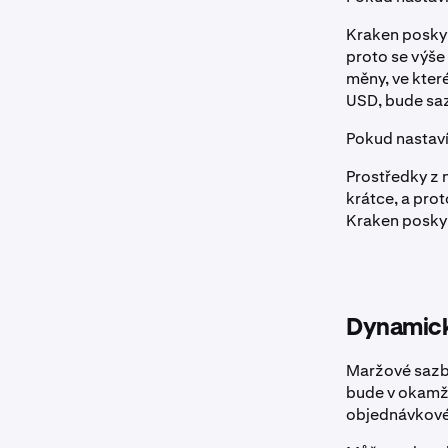
Kraken poskyt
proto se výše
měny, ve kter
USD, bude sa
Pokud nastaví
Prostředky z 
krátce, a pro
Kraken poskyt
Dynamick
Maržové sazby 
bude v okamži
objednávkovém