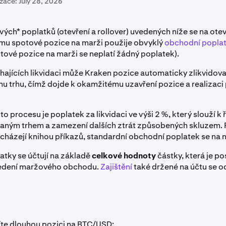
izace:
July 28, 2026
ch* poplatků (otevření a rollover) uvedených níže se na otev
mu spotové pozice na marži použije obvyklý
obchodní popla
tové pozice na marži se neplatí žádný poplatek).
hajících likvidaci může Kraken pozice automaticky zlikvidova
u trhu, čímž dojde k okamžitému uzavření pozice a realizaci
o procesu je poplatek za likvidaci ve výši 2 %, který slouží k ř
aným trhem a zamezení dalších ztrát způsobených skluzem. 
cházejí knihou příkazů, standardní obchodní poplatek se na 
tky se účtují na základě
celkové hodnoty
částky, která je p
edení maržového obchodu.
Zajištění
také držené na účtu se o
te dlouhou pozici na BTC/USD: