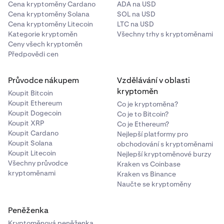
Cena kryptoměny Cardano
ADA na USD
Cena kryptoměny Solana
SOL na USD
Cena kryptoměny Litecoin
LTC na USD
Kategorie kryptoměn
Všechny trhy s kryptoměnami
Ceny všech kryptoměn
Předpovědi cen
Průvodce nákupem
Vzdělávání v oblasti
kryptoměn
Koupit Bitcoin
Koupit Ethereum
Co je kryptoměna?
Koupit Dogecoin
Co je to Bitcoin?
Koupit XRP
Co je Ethereum?
Koupit Cardano
Nejlepší platformy pro
Koupit Solana
obchodování s kryptoměnami
Koupit Litecoin
Nejlepší kryptoměnové burzy
Všechny průvodce
Kraken vs Coinbase
kryptoměnami
Kraken vs Binance
Naučte se kryptoměny
Peněženka
Kryptoměnová peněženka