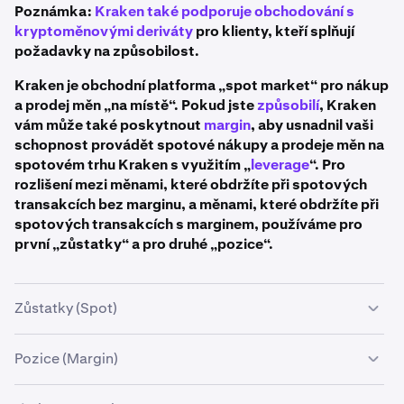
Poznámka:
Kraken také podporuje obchodování s
kryptoměnovými deriváty
pro klienty, kteří splňují
požadavky na způsobilost.
Kraken je obchodní platforma „spot market“ pro nákup
a prodej měn „na místě“. Pokud jste
způsobilí
, Kraken
vám může také poskytnout
margin
, aby usnadnil vaši
schopnost provádět spotové nákupy a prodeje měn na
spotovém trhu Kraken s využitím „
leverage
“. Pro
rozlišení mezi měnami, které obdržíte při spotových
transakcích bez marginu, a měnami, které obdržíte při
spotových transakcích s marginem, používáme pro
první „zůstatky“ a pro druhé „pozice“.
Zůstatky (Spot)
Při používání „
spotových trhů
“ Krakenu bez využití
Pozice (Margin)
marginu musíte mít dostatečné zůstatky v jedné měně,
abyste mohli obchodovat za jinou. Například musíte mít
Při používání trhů Krakenu pro spotové transakce s