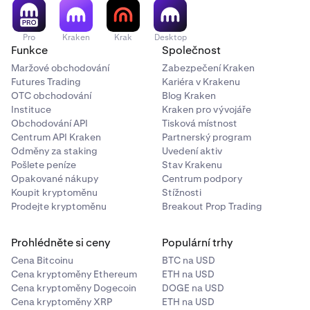
marginu na Krakenu, aktiva, která obdržíte z trhu, se
zobrazí na vaší záložce „Pozice“, která je oddělená od
záložky „Zůstatky“. Ačkoli se zobrazují na této
Pro
Kraken
Krak
Desktop
samostatné záložce „Pozice“, když používáte margin na
Funkce
Společnost
Krakenu, využíváte rozšíření marginu k provedení
Maržové obchodování
Zabezpečení Kraken
skutečného spotového nákupu nebo prodeje
Futures Trading
Kariéra v Krakenu
kryptoměny protistraně na spotovém trhu Kraken.
OTC obchodování
Blog Kraken
Vlastníte a kontrolujete aktiva, která obdržíte v těchto
Instituce
Kraken pro vývojáře
Obchodování API
Tisková místnost
marginových spotových transakcích, a můžete je
Centrum API Kraken
Partnerský program
kdykoli vybrat ze svého účtu Kraken, s výhradou našich
Odměny za staking
Uvedení aktiv
Podmínek služby
.
Pošlete peníze
Stav Krakenu
Opakované nákupy
Centrum podpory
Koupit kryptoměnu
Stížnosti
Prodejte kryptoměnu
Breakout Prop Trading
Prohlédněte si ceny
Populární trhy
Cena Bitcoinu
BTC na USD
Cena kryptoměny Ethereum
ETH na USD
Cena kryptoměny Dogecoin
DOGE na USD
Cena kryptoměny XRP
ETH na USD