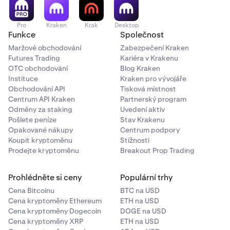
Pro
Kraken
Krak
Desktop
Funkce
Společnost
Maržové obchodování
Zabezpečení Kraken
Futures Trading
Kariéra v Krakenu
OTC obchodování
Blog Kraken
Instituce
Kraken pro vývojáře
Obchodování API
Tisková místnost
Centrum API Kraken
Partnerský program
Odměny za staking
Uvedení aktiv
Pošlete peníze
Stav Krakenu
Opakované nákupy
Centrum podpory
Koupit kryptoměnu
Stížnosti
Prodejte kryptoměnu
Breakout Prop Trading
Prohlédněte si ceny
Populární trhy
Cena Bitcoinu
BTC na USD
Cena kryptoměny Ethereum
ETH na USD
Cena kryptoměny Dogecoin
DOGE na USD
Cena kryptoměny XRP
ETH na USD