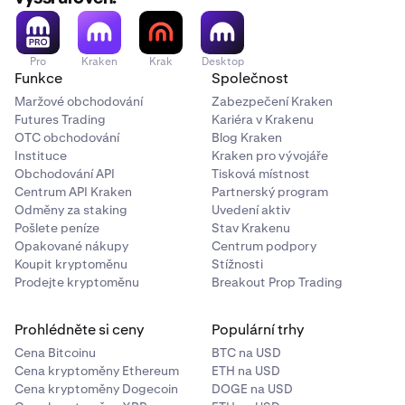
Pro
Kraken
Krak
Desktop
Funkce
Společnost
Maržové obchodování
Zabezpečení Kraken
Futures Trading
Kariéra v Krakenu
OTC obchodování
Blog Kraken
Instituce
Kraken pro vývojáře
Obchodování API
Tisková místnost
Centrum API Kraken
Partnerský program
Odměny za staking
Uvedení aktiv
Pošlete peníze
Stav Krakenu
Opakované nákupy
Centrum podpory
Koupit kryptoměnu
Stížnosti
Prodejte kryptoměnu
Breakout Prop Trading
Prohlédněte si ceny
Populární trhy
Cena Bitcoinu
BTC na USD
Cena kryptoměny Ethereum
ETH na USD
Cena kryptoměny Dogecoin
DOGE na USD