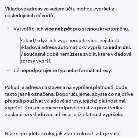
Vkladové adresy ve vašem účtu mohou vypršet z
následujících důvodů:
•
Vytvoříte jich
více než pět
pro stejnou kryptoměnu.
Pokud/když jich vygenerujete více, nejstarší
vkladová adresa automaticky vyprší za
sedm dní.
V současné době nemůžete zvolit, které vkladové
adresy vyprší.
•
Již nepodporujeme typ nebo formát adresy.
Pokud je adresa nastavena na vypršení platnosti, bude
takto jasně označena. Doporučujeme, abyste co nejdříve
přestali používat vkladové adresy, jejichž platnost má
vypršet. Kraken nenese odpovědnost za prostředky
zaslané na vkladovou adresu, jejíž platnost vypršela.
Níže si projděte kroky, jak zkontrolovat, zda je vaše