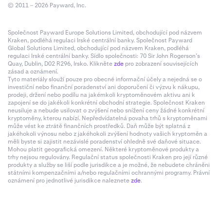
© 2011 – 2026 Payward, Inc.
Společnost Payward Europe Solutions Limited, obchodující pod názvem
Kraken, podléhá regulaci Irské centrální banky. Společnost Payward
Global Solutions Limited, obchodující pod názvem Kraken, podléhá
regulaci Irské centrální banky. Sídlo společnosti: 70 Sir John Rogerson’s
Quay, Dublin, D02 R296, Irsko. Klikněte
zde
pro zobrazení souvisejících
zásad a oznámení.
Tyto materiály slouží pouze pro obecné informační účely a nejedná se o
investiční nebo finanční poradenství ani doporučení či výzvu k nákupu,
prodeji, držení nebo podílu na jakémkoli kryptoměnovém aktivu ani k
zapojení se do jakékoli konkrétní obchodní strategie. Společnost Kraken
neusiluje a nebude usilovat o zvýšení nebo snížení ceny žádné konkrétní
kryptoměny, kterou nabízí. Nepředvídatelná povaha trhů s kryptoměnami
může vést ke ztrátě finančních prostředků. Daň může být splatná z
jakéhokoli výnosu nebo z jakéhokoli zvýšení hodnoty vašich kryptoměn a
měli byste si zajistit nezávislé poradenství ohledně své daňové situace.
Mohou platit geografická omezení. Některé kryptoměnové produkty a
trhy nejsou regulovány. Regulační status společnosti Kraken pro její různé
produkty a služby se liší podle jurisdikce a je možné, že nebudete chráněni
státními kompenzačními a/nebo regulačními ochrannými programy. Právní
oznámení pro jednotlivé jurisdikce naleznete
zde
.