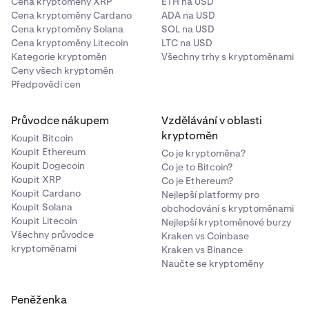
Cena kryptoměny XRP
ETH na USD
Cena kryptoměny Cardano
ADA na USD
Cena kryptoměny Solana
SOL na USD
Cena kryptoměny Litecoin
LTC na USD
Kategorie kryptoměn
Všechny trhy s kryptoměnami
Ceny všech kryptoměn
Předpovědi cen
Průvodce nákupem
Vzdělávání v oblasti
kryptoměn
Koupit Bitcoin
Koupit Ethereum
Co je kryptoměna?
Koupit Dogecoin
Co je to Bitcoin?
Koupit XRP
Co je Ethereum?
Koupit Cardano
Nejlepší platformy pro
Koupit Solana
obchodování s kryptoměnami
Koupit Litecoin
Nejlepší kryptoměnové burzy
Všechny průvodce
Kraken vs Coinbase
kryptoměnami
Kraken vs Binance
Naučte se kryptoměny
Peněženka