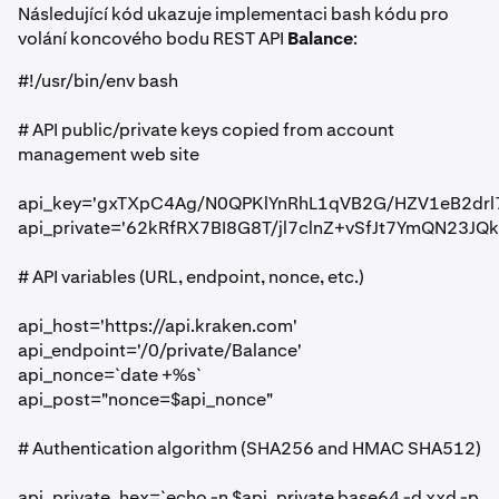
Následující kód ukazuje implementaci bash kódu pro
volání koncového bodu REST API
Balance
:
#!/usr/bin/env bash
# API public/private keys copied from account
management web site
api_key='gxTXpC4Ag/N0QPKlYnRhL1qVB2G/HZV1eB2dr
api_private='62kRfRX7BI8G8T/jl7clnZ+vSfJt7YmQN23JQ
# API variables (URL, endpoint, nonce, etc.)
api_host='https://api.kraken.com'
api_endpoint='/0/private/Balance'
api_nonce=`date +%s`
api_post="nonce=$api_nonce"
# Authentication algorithm (SHA256 and HMAC SHA512)
api_private_hex=`echo -n $api_private base64 -d xxd -p