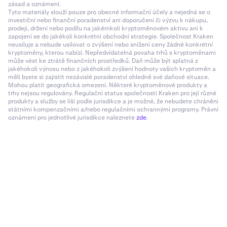
zásad a oznámení.
Tyto materiály slouží pouze pro obecné informační účely a nejedná se o
investiční nebo finanční poradenství ani doporučení či výzvu k nákupu,
prodeji, držení nebo podílu na jakémkoli kryptoměnovém aktivu ani k
zapojení se do jakékoli konkrétní obchodní strategie. Společnost Kraken
neusiluje a nebude usilovat o zvýšení nebo snížení ceny žádné konkrétní
kryptoměny, kterou nabízí. Nepředvídatelná povaha trhů s kryptoměnami
může vést ke ztrátě finančních prostředků. Daň může být splatná z
jakéhokoli výnosu nebo z jakéhokoli zvýšení hodnoty vašich kryptoměn a
měli byste si zajistit nezávislé poradenství ohledně své daňové situace.
Mohou platit geografická omezení. Některé kryptoměnové produkty a
trhy nejsou regulovány. Regulační status společnosti Kraken pro její různé
produkty a služby se liší podle jurisdikce a je možné, že nebudete chráněni
státními kompenzačními a/nebo regulačními ochrannými programy. Právní
oznámení pro jednotlivé jurisdikce naleznete
zde
.