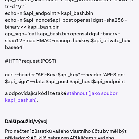
tr -d "\n"`
echo -n $api_endpoint > kapi_bash.bin
echo -n $api_nonce$api_post openssl dgst -sha256 -
binary >> kapi_bash.bin
api_sign=`cat kapi_bash.bin openssl dgst -binary -
sha512 -mac HMAC -macopt hexkey:$api_private_hex
base64`
# HTTP request (POST)
curl --header "API-Key: $api_key" --header "API-Sign:
$api_sign" --data $api_post $api_host$api_endpoint
a odpovídající kód lze také
stáhnout (jako soubor
kapi_bash.sh)
.
Další použití/vývoj
Pro načtení zůstatků vašeho vlastního účtu by měl být
příkladový API klíč nahrazen API klíčem z vašeho