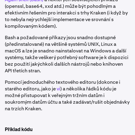
(openssl, base64, xxd atd.) může být pohodlným a
efektivním řešením pro interakci s trhy Kraken (i když by
to nebyla nejrychlejší implementace ve srovnání s
kompilovaným kódem).
Bash a požadované příkazy jsou snadno dostupné
(předinstalované) na většině systémů UNIX, Linux a
macOS a lze je snadno nainstalovat na Windows a další
systémy, takže veškerý potřebný software je k dispozici
bez použití jakýchkoli dalších nástrojů nebo knihoven
API třetích stran.
Pomocí jednoduchého textového editoru (dokonce i
starého editoru, jako je
vi
) a několika řádků kódu je
možné přistupovat k veřejným tržním datům i
soukromým datům účtu a také zadávat/rušit objednávky
na trzích Kraken.
Příklad kódu