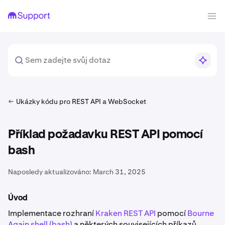
Ukázky kódu pro REST API a WebSocket
Příklad požadavku REST API pomocí
bash
Naposledy aktualizováno:
March 31, 2025
Úvod
Implementace rozhraní
Kraken REST API
pomocí
Bourne
Again shell (bash)
a některých souvisejících příkazů