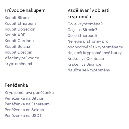
Průvodce nákupem
Vzdělávání v oblasti
kryptoměn
Koupit Bitcoin
Koupit Ethereum
Co je kryptoměna?
Koupit Dogecoin
Co je to Bitcoin?
Koupit XRP
Co je Ethereum?
Koupit Cardano
Nejlepší platformy pro
Koupit Solana
obchodování s kryptoměnami
Koupit Litecoin
Nejlepší kryptoměnové burzy
Všechny průvodce
Kraken vs Coinbase
kryptoměnami
Kraken vs Binance
Naučte se kryptoměny
Peněženka
Kryptoměnová peněženka
Peněženka na Bitcoin
Peněženka na Ethereum
Peněženka na Solana
Peněženka na USDT