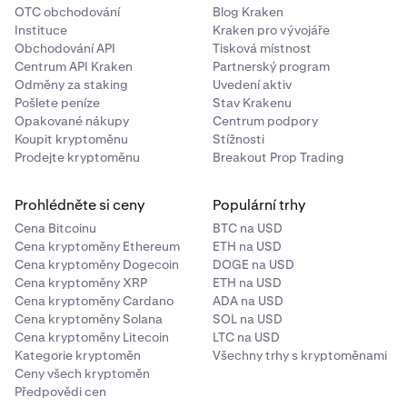
OTC obchodování
Blog Kraken
Instituce
Kraken pro vývojáře
Obchodování API
Tisková místnost
Centrum API Kraken
Partnerský program
Odměny za staking
Uvedení aktiv
Pošlete peníze
Stav Krakenu
Opakované nákupy
Centrum podpory
Koupit kryptoměnu
Stížnosti
Prodejte kryptoměnu
Breakout Prop Trading
Prohlédněte si ceny
Populární trhy
Cena Bitcoinu
BTC na USD
Cena kryptoměny Ethereum
ETH na USD
Cena kryptoměny Dogecoin
DOGE na USD
Cena kryptoměny XRP
ETH na USD
Cena kryptoměny Cardano
ADA na USD
Cena kryptoměny Solana
SOL na USD
Cena kryptoměny Litecoin
LTC na USD
Kategorie kryptoměn
Všechny trhy s kryptoměnami
Ceny všech kryptoměn
Předpovědi cen