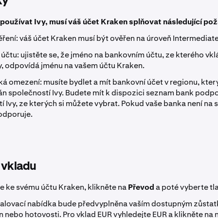
ky
používat Ivy, musí váš účet Kraken splňovat následující po
ření: váš účet Kraken musí být ověřen na úroveň Intermediate
í účtu: ujistěte se, že jméno na bankovním účtu, ze kterého vk
y, odpovídá jménu na vašem účtu Kraken.
á omezení: musíte bydlet a mít bankovní účet v regionu, který
n společností Ivy. Budete mít k dispozici seznam bank pod
í Ivy, ze kterých si můžete vybrat. Pokud vaše banka není na s
odporuje.
 vkladu
se ke svému účtu Kraken, klikněte na
Převod
a poté vyberte tl
balovací nabídka bude předvyplněna vaším dostupným zůsta
nebo hotovosti. Pro vklad EUR vyhledejte EUR a klikněte na n