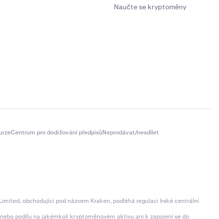
Naučte se kryptoměny
urze
Centrum pro dodržování předpisů
Neprodávat/nesdílet
imited, obchodující pod názvem Kraken, podléhá regulaci Irské centrální
ní nebo podílu na jakémkoli kryptoměnovém aktivu ani k zapojení se do