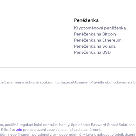
Peněženka
Kryptoměnová peněženka
Peněženka na Bitcoin
Peněženka na Ethereum
Peněženka na Solana
Peněženka na USDT
ie
Oznámení o ochraně soukromí uchazečů
Oznámení
Pravidla obchodování na b
 podléhá regulaci Irské centrální banky. Společnost Payward Global Solutions L
. Klikněte
zde
pro zobrazení souvisejících zásad a oznámení.
tiční nebo finanční poradenství ani doporučení či výzvu k nákupu, prodeji, drže