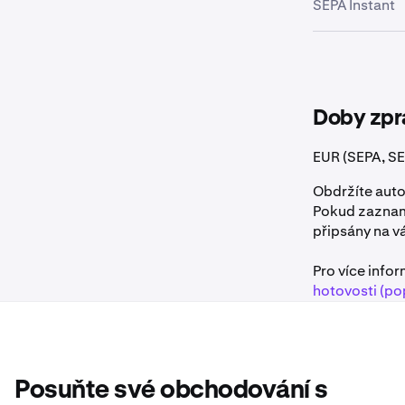
SEPA Instant
plateb, která
účty v zóně S
SEPA Instant 
sekund. Pokud
účet Kraken a 
způsobená kon
Doby zpr
Okamžité úvě
EUR (SEPA, SE
se prosím obr
pro SCT Instan
Obdržíte auto
je mimo kontr
Pokud zaznam
připsány na v
Pro více info
hotovosti (po
Posuňte své obchodování s