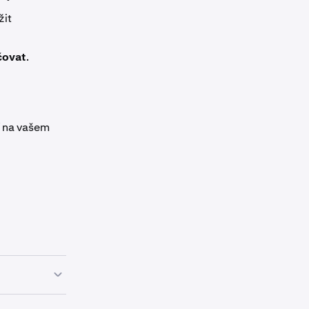
žit
čovat
.
í na vašem
ntegraci