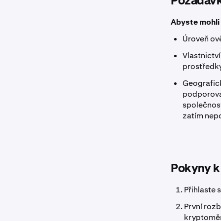
Požadav
Abyste mohli 
Úroveň ově
Vlastnictv
prostředk
Geografick
podporová
společnost
zatím nep
Pokyny k
Přihlaste 
První roz
kryptoměn 