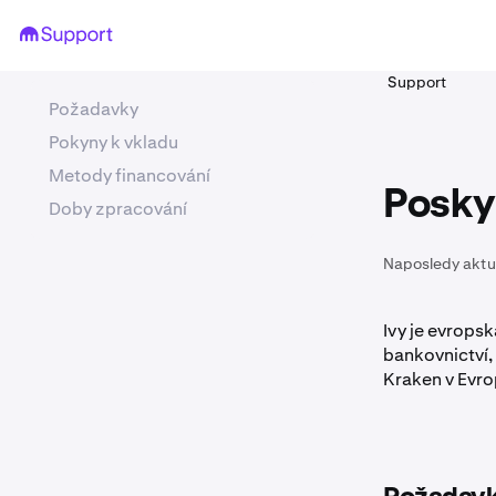
Support
Požadavky
Pokyny k vkladu
Metody financování
Poskyt
Doby zpracování
Naposledy aktu
Ivy je evrops
bankovnictví,
Kraken v Evr