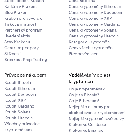
Zabezpečení Kraken
Cena Bitcoinu
Kariéra v Krakenu
Cena kryptoměny Ethereum
Blog Kraken
Cena kryptoměny Dogecoin
Kraken pro vývojáře
Cena kryptoměny XRP
Tisková místnost
Cena kryptoměny Cardano
Partnerský program
Cena kryptoměny Solana
Uvedení aktiv
Cena kryptoměny Litecoin
Stav Krakenu
Kategorie kryptoměn
Centrum podpory
Ceny všech kryptoměn
Stížnosti
Předpovědi cen
Breakout Prop Trading
Průvodce nákupem
Vzdělávání v oblasti
kryptoměn
Koupit Bitcoin
Koupit Ethereum
Co je kryptoměna?
Koupit Dogecoin
Co je to Bitcoin?
Koupit XRP
Co je Ethereum?
Koupit Cardano
Nejlepší platformy pro
Koupit Solana
obchodování s kryptoměnami
Koupit Litecoin
Nejlepší kryptoměnové burzy
Všechny průvodce
Kraken vs Coinbase
kryptoměnami
Kraken vs Binance