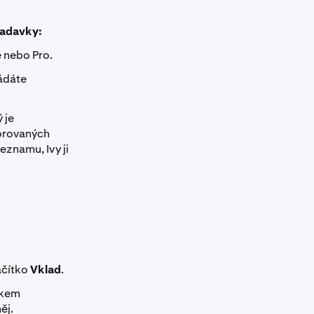
žadavky:
 nebo Pro.
ládáte
 je
porovaných
eznamu, Ivy ji
ačítko
Vklad
.
tkem
ěj.