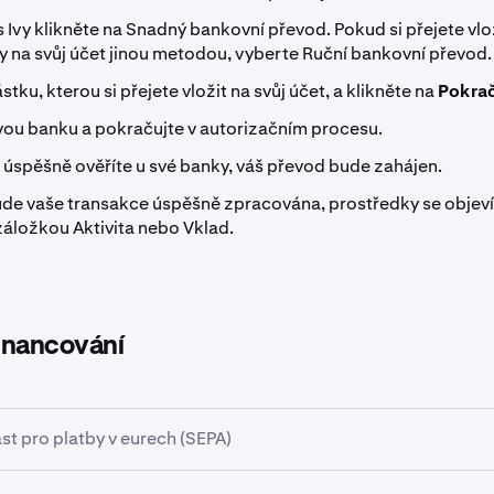
s Ivy klikněte na Snadný bankovní převod. Pokud si přejete vlo
y na svůj účet jinou metodou, vyberte Ruční bankovní převod.
stku, kterou si přejete vložit na svůj účet, a klikněte na
Pokra
vou banku a pokračujte v autorizačním procesu.
 úspěšně ověříte u své banky, váš převod bude zahájen.
ude vaše transakce úspěšně zpracována, prostředky se objev
záložkou Aktivita nebo Vklad.
inancování
st pro platby v eurech (SEPA)
t pro platby v eurech (SEPA) je iniciativa Evropské unie pro i