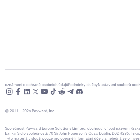
oznámení o ochraně osobních údajů
Podmínky služby
Nastavení souborů cook
© 2011 – 2026 Payward, Inc.
Společnost Payward Europe Solutions Limited, obchodující pod názvem Kraken,
banky. Sídlo společnosti: 70 Sir John Rogerson’s Quay, Dublin, D02 R296, Irsko
Tyto materiály slouží pouze pro obecné informační účely a nejedná se o inves