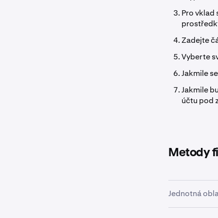
Pro vklad 
prostředk
Zadejte čá
Vyberte s
Jakmile se
Jakmile b
účtu pod 
Metody f
Jednotná obla
Jednotná oblas