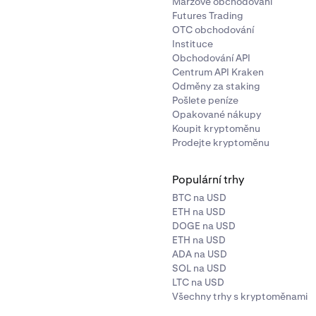
Maržové obchodování
Futures Trading
OTC obchodování
Instituce
Obchodování API
Centrum API Kraken
Odměny za staking
Pošlete peníze
Opakované nákupy
Koupit kryptoměnu
Prodejte kryptoměnu
Populární trhy
BTC na USD
ETH na USD
DOGE na USD
ETH na USD
ADA na USD
SOL na USD
LTC na USD
Všechny trhy s kryptoměnami