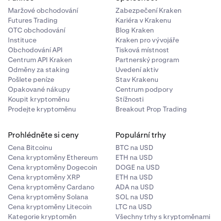
Maržové obchodování
Zabezpečení Kraken
Futures Trading
Kariéra v Krakenu
OTC obchodování
Blog Kraken
Instituce
Kraken pro vývojáře
Obchodování API
Tisková místnost
Centrum API Kraken
Partnerský program
Odměny za staking
Uvedení aktiv
Pošlete peníze
Stav Krakenu
Opakované nákupy
Centrum podpory
Koupit kryptoměnu
Stížnosti
Prodejte kryptoměnu
Breakout Prop Trading
Prohlédněte si ceny
Populární trhy
Cena Bitcoinu
BTC na USD
Cena kryptoměny Ethereum
ETH na USD
Cena kryptoměny Dogecoin
DOGE na USD
Cena kryptoměny XRP
ETH na USD
Cena kryptoměny Cardano
ADA na USD
Cena kryptoměny Solana
SOL na USD
Cena kryptoměny Litecoin
LTC na USD
Kategorie kryptoměn
Všechny trhy s kryptoměnami