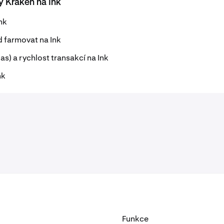
 Kraken na Ink
nk
d farmovat na Ink
as) a rychlost transakcí na Ink
nk
Funkce