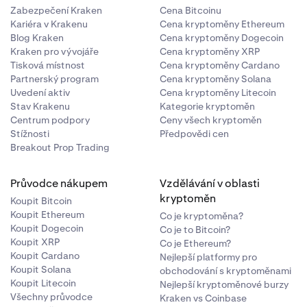
Zabezpečení Kraken
Cena Bitcoinu
Kariéra v Krakenu
Cena kryptoměny Ethereum
Blog Kraken
Cena kryptoměny Dogecoin
Kraken pro vývojáře
Cena kryptoměny XRP
Tisková místnost
Cena kryptoměny Cardano
Partnerský program
Cena kryptoměny Solana
Uvedení aktiv
Cena kryptoměny Litecoin
Stav Krakenu
Kategorie kryptoměn
Centrum podpory
Ceny všech kryptoměn
Stížnosti
Předpovědi cen
Breakout Prop Trading
Průvodce nákupem
Vzdělávání v oblasti
kryptoměn
Koupit Bitcoin
Koupit Ethereum
Co je kryptoměna?
Koupit Dogecoin
Co je to Bitcoin?
Koupit XRP
Co je Ethereum?
Koupit Cardano
Nejlepší platformy pro
Koupit Solana
obchodování s kryptoměnami
Koupit Litecoin
Nejlepší kryptoměnové burzy
Všechny průvodce
Kraken vs Coinbase