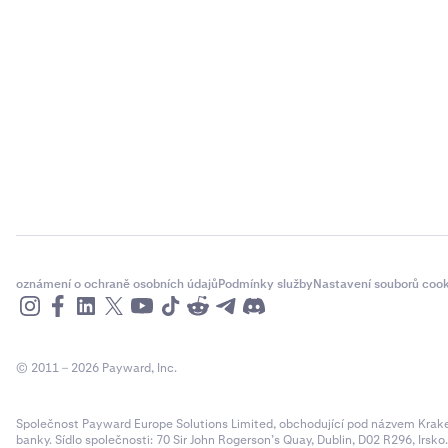
oznámení o ochraně osobních údajů
Podmínky služby
Nastavení souborů cook
© 2011 – 2026 Payward, Inc.
Společnost Payward Europe Solutions Limited, obchodující pod názvem Kraken,
banky. Sídlo společnosti: 70 Sir John Rogerson’s Quay, Dublin, D02 R296, Irsko