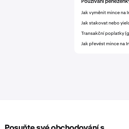
Používání peněženky
Jak vyměnit mince na I
Jak stakovat nebo yiel
Transakční poplatky (g
Jak převést mince na I
Posuňte své obchodování s