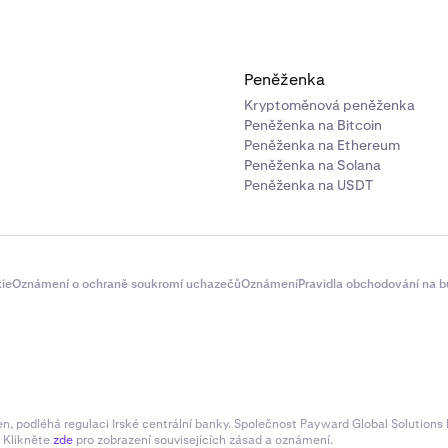
Peněženka
Kryptoměnová peněženka
Peněženka na Bitcoin
Peněženka na Ethereum
Peněženka na Solana
Peněženka na USDT
ie
Oznámení o ochraně soukromí uchazečů
Oznámení
Pravidla obchodování na b
 podléhá regulaci Irské centrální banky. Společnost Payward Global Solutions L
. Klikněte
zde
pro zobrazení souvisejících zásad a oznámení.