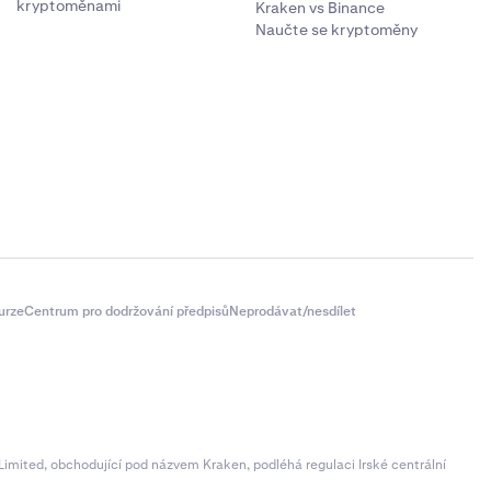
kryptoměnami
Kraken vs Binance
Naučte se kryptoměny
urze
Centrum pro dodržování předpisů
Neprodávat/nesdílet
imited, obchodující pod názvem Kraken, podléhá regulaci Irské centrální