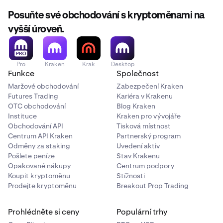
Posuňte své obchodování s kryptoměnami na
vyšší úroveň.
Pro
Kraken
Krak
Desktop
Funkce
Společnost
Maržové obchodování
Zabezpečení Kraken
Futures Trading
Kariéra v Krakenu
OTC obchodování
Blog Kraken
Instituce
Kraken pro vývojáře
Obchodování API
Tisková místnost
Centrum API Kraken
Partnerský program
Odměny za staking
Uvedení aktiv
Pošlete peníze
Stav Krakenu
Opakované nákupy
Centrum podpory
Koupit kryptoměnu
Stížnosti
Prodejte kryptoměnu
Breakout Prop Trading
Prohlédněte si ceny
Populární trhy