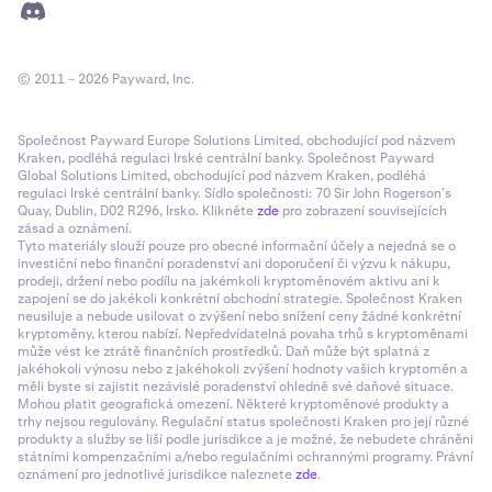
© 2011 – 2026 Payward, Inc.
Společnost Payward Europe Solutions Limited, obchodující pod názvem
Kraken, podléhá regulaci Irské centrální banky. Společnost Payward
Global Solutions Limited, obchodující pod názvem Kraken, podléhá
regulaci Irské centrální banky. Sídlo společnosti: 70 Sir John Rogerson’s
Quay, Dublin, D02 R296, Irsko. Klikněte
zde
pro zobrazení souvisejících
zásad a oznámení.
Tyto materiály slouží pouze pro obecné informační účely a nejedná se o
investiční nebo finanční poradenství ani doporučení či výzvu k nákupu,
prodeji, držení nebo podílu na jakémkoli kryptoměnovém aktivu ani k
zapojení se do jakékoli konkrétní obchodní strategie. Společnost Kraken
neusiluje a nebude usilovat o zvýšení nebo snížení ceny žádné konkrétní
kryptoměny, kterou nabízí. Nepředvídatelná povaha trhů s kryptoměnami
může vést ke ztrátě finančních prostředků. Daň může být splatná z
jakéhokoli výnosu nebo z jakéhokoli zvýšení hodnoty vašich kryptoměn a
měli byste si zajistit nezávislé poradenství ohledně své daňové situace.
Mohou platit geografická omezení. Některé kryptoměnové produkty a
trhy nejsou regulovány. Regulační status společnosti Kraken pro její různé
produkty a služby se liší podle jurisdikce a je možné, že nebudete chráněni
státními kompenzačními a/nebo regulačními ochrannými programy. Právní
oznámení pro jednotlivé jurisdikce naleznete
zde
.