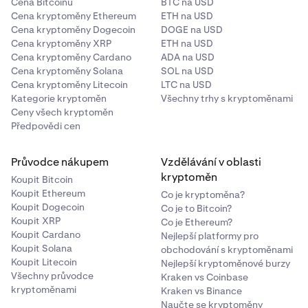
Cena Bitcoinu
BTC na USD
Cena kryptoměny Ethereum
ETH na USD
Cena kryptoměny Dogecoin
DOGE na USD
Cena kryptoměny XRP
ETH na USD
Cena kryptoměny Cardano
ADA na USD
Cena kryptoměny Solana
SOL na USD
Cena kryptoměny Litecoin
LTC na USD
Kategorie kryptoměn
Všechny trhy s kryptoměnami
Ceny všech kryptoměn
Předpovědi cen
Průvodce nákupem
Vzdělávání v oblasti
kryptoměn
Koupit Bitcoin
Koupit Ethereum
Co je kryptoměna?
Koupit Dogecoin
Co je to Bitcoin?
Koupit XRP
Co je Ethereum?
Koupit Cardano
Nejlepší platformy pro
Koupit Solana
obchodování s kryptoměnami
Koupit Litecoin
Nejlepší kryptoměnové burzy
Všechny průvodce
Kraken vs Coinbase
kryptoměnami
Kraken vs Binance
Naučte se kryptoměny