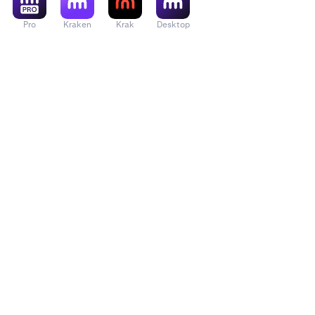
Pro
Kraken
Krak
Desktop