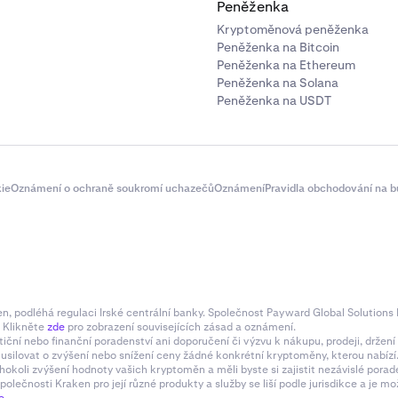
Peněženka
Kryptoměnová peněženka
Peněženka na Bitcoin
Peněženka na Ethereum
Peněženka na Solana
Peněženka na USDT
ie
Oznámení o ochraně soukromí uchazečů
Oznámení
Pravidla obchodování na b
 podléhá regulaci Irské centrální banky. Společnost Payward Global Solutions L
. Klikněte
zde
pro zobrazení souvisejících zásad a oznámení.
tiční nebo finanční poradenství ani doporučení či výzvu k nákupu, prodeji, drže
e usilovat o zvýšení nebo snížení ceny žádné konkrétní kryptoměny, kterou nabí
hokoli zvýšení hodnoty vašich kryptoměn a měli byste si zajistit nezávislé pora
olečnosti Kraken pro její různé produkty a služby se liší podle jurisdikce a je