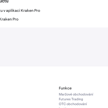
 účtu
tu v aplikaci Kraken Pro
 Kraken Pro
Funkce
Maržové obchodování
Futures Trading
OTC obchodování