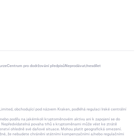
urze
Centrum pro dodržování předpisů
Neprodávat/nesdílet
imited, obchodující pod názvem Kraken, podléhá regulaci Irské centrální
ní nebo podílu na jakémkoli kryptoměnovém aktivu ani k zapojení se do
zí. Nepředvídatelná povaha trhů s kryptoměnami může vést ke ztrátě
denství ohledně své daňové situace. Mohou platit geografická omezení.
 možné, že nebudete chráněni státními kompenzačními a/nebo regulačními