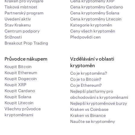
Kraken pro vývojáře
Cena kryptoměny XRP
Tisková místnost
Cena kryptoměny Cardano
Partnerský program
Cena kryptoměny Solana
Uvedení aktiv
Cena kryptoměny Litecoin
Stav Krakenu
Kategorie kryptoměn
Centrum podpory
Ceny všech kryptoměn
Stížnosti
Předpovědi cen
Breakout Prop Trading
Průvodce nákupem
Vzdělávání v oblasti
kryptoměn
Koupit Bitcoin
Koupit Ethereum
Co je kryptoměna?
Koupit Dogecoin
Co je to Bitcoin?
Koupit XRP
Co je Ethereum?
Koupit Cardano
Nejlepší platformy pro
Koupit Solana
obchodování s kryptoměnami
Koupit Litecoin
Nejlepší kryptoměnové burzy
Všechny průvodce
Kraken vs Coinbase
kryptoměnami
Kraken vs Binance
Naučte se kryptoměny