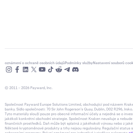
oznámení o ochraně osobních údajů
Podmínky služby
Nastavení souborů cook
© 2011 – 2026 Payward, Inc.
Společnost Payward Europe Solutions Limited, obchodující pod názvem Kraken,
banky. Sídlo společnosti: 70 Sir John Rogerson’s Quay, Dublin, D02 R296, Irsko
Tyto materiály slouží pouze pro obecné informační účely a nejedná se o inves
jakékoli konkrétní obchodní strategie. Společnost Kraken neusiluje a nebud
finančních prostředků. Daň může být splatná z jakéhokoli výnosu nebo z jaké
Některé kryptoměnové produkty a trhy nejsou regulovány. Regulační status sp