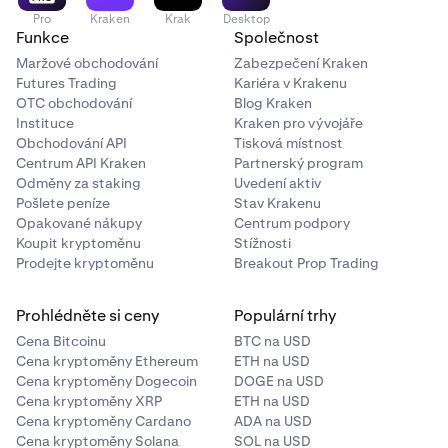
Pro
Kraken
Krak
Desktop
Funkce
Společnost
Maržové obchodování
Zabezpečení Kraken
Futures Trading
Kariéra v Krakenu
OTC obchodování
Blog Kraken
Instituce
Kraken pro vývojáře
Obchodování API
Tisková místnost
Centrum API Kraken
Partnerský program
Odměny za staking
Uvedení aktiv
Pošlete peníze
Stav Krakenu
Opakované nákupy
Centrum podpory
Koupit kryptoměnu
Stížnosti
Prodejte kryptoměnu
Breakout Prop Trading
Prohlédněte si ceny
Populární trhy
Cena Bitcoinu
BTC na USD
Cena kryptoměny Ethereum
ETH na USD
Cena kryptoměny Dogecoin
DOGE na USD
Cena kryptoměny XRP
ETH na USD
Cena kryptoměny Cardano
ADA na USD
Cena kryptoměny Solana
SOL na USD