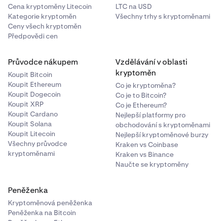
Cena kryptoměny Litecoin
LTC na USD
Kategorie kryptoměn
Všechny trhy s kryptoměnami
Ceny všech kryptoměn
Předpovědi cen
Průvodce nákupem
Vzdělávání v oblasti
kryptoměn
Koupit Bitcoin
Koupit Ethereum
Co je kryptoměna?
Koupit Dogecoin
Co je to Bitcoin?
Koupit XRP
Co je Ethereum?
Koupit Cardano
Nejlepší platformy pro
Koupit Solana
obchodování s kryptoměnami
Koupit Litecoin
Nejlepší kryptoměnové burzy
Všechny průvodce
Kraken vs Coinbase
kryptoměnami
Kraken vs Binance
Naučte se kryptoměny
Peněženka
Kryptoměnová peněženka
Peněženka na Bitcoin