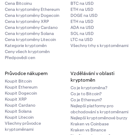
Cena Bitcoinu
BTC na USD
Cena kryptoměny Ethereum
ETH na USD
Cena kryptoměny Dogecoin
DOGE na USD
Cena kryptoměny XRP
ETH na USD
Cena kryptoměny Cardano
ADA na USD
Cena kryptoměny Solana
SOL na USD
Cena kryptoměny Litecoin
LTC na USD
Kategorie kryptoměn
Všechny trhy s kryptoměnami
Ceny všech kryptoměn
Předpovědi cen
Průvodce nákupem
Vzdělávání v oblasti
kryptoměn
Koupit Bitcoin
Koupit Ethereum
Co je kryptoměna?
Koupit Dogecoin
Co je to Bitcoin?
Koupit XRP
Co je Ethereum?
Koupit Cardano
Nejlepší platformy pro
Koupit Solana
obchodování s kryptoměnami
Koupit Litecoin
Nejlepší kryptoměnové burzy
Všechny průvodce
Kraken vs Coinbase
kryptoměnami
Kraken vs Binance