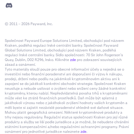
© 2011 – 2026 Payward, Inc.
Společnost Payward Europe Solutions Limited, obchodující pod názvem
Kraken, podléhá regulaci Irské centrální banky. Společnost Payward
Global Solutions Limited, obchodující pod názvem Kraken, podléhá
regulaci Irské centrální banky. Sídlo společnosti: 70 Sir John Rogerson’s
Quay, Dublin, D02 R296, Irsko. Klikněte
zde
pro zobrazení souvisejících
zásad a oznámení.
Tyto materiály slouží pouze pro obecné informační účely a nejedná se o
investiční nebo finanční poradenství ani doporučení či výzvu k nákupu,
prodeji, držení nebo podílu na jakémkoli kryptoměnovém aktivu ani k
zapojení se do jakékoli konkrétní obchodní strategie. Společnost Kraken
neusiluje a nebude usilovat o zvýšení nebo snížení ceny žádné konkrétní
kryptoměny, kterou nabízí. Nepředvídatelná povaha trhů s kryptoměnami
může vést ke ztrátě finančních prostředků. Daň může být splatná z
jakéhokoli výnosu nebo z jakéhokoli zvýšení hodnoty vašich kryptoměn a
měli byste si zajistit nezávislé poradenství ohledně své daňové situace.
Mohou platit geografická omezení. Některé kryptoměnové produkty a
trhy nejsou regulovány. Regulační status společnosti Kraken pro její různé
produkty a služby se liší podle jurisdikce a je možné, že nebudete chráněni
státními kompenzačními a/nebo regulačními ochrannými programy. Právní
oznámení pro jednotlivé jurisdikce naleznete
zde
.