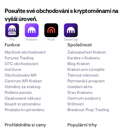
Posuňte své obchodování s kryptoměnami na
vyšší úroveň.
Pro
Kraken
Krak
Desktop
Funkce
Společnost
Maržové obchodování
Zabezpečení Kraken
Futures Trading
Kariéra v Krakenu
OTC obchodování
Blog Kraken
Instituce
Kraken pro vývojáře
Obchodování API
Tisková místnost
Centrum API Kraken
Partnerský program
Odměny za staking
Uvedení aktiv
Pošlete peníze
Stav Krakenu
Opakované nákupy
Centrum podpory
Koupit kryptoměnu
Stížnosti
Prodejte kryptoměnu
Breakout Prop Trading
Prohlédněte si ceny
Populární trhy