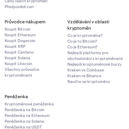
Ceny všech kryptoměn
Předpovědi cen
Průvodce nákupem
Vzdělávání v oblasti
kryptoměn
Koupit Bitcoin
Koupit Ethereum
Co je kryptoměna?
Koupit Dogecoin
Co je to Bitcoin?
Koupit XRP
Co je Ethereum?
Koupit Cardano
Nejlepší platformy pro
Koupit Solana
obchodování s kryptoměnami
Koupit Litecoin
Nejlepší kryptoměnové burzy
Všechny průvodce
Kraken vs Coinbase
kryptoměnami
Kraken vs Binance
Naučte se kryptoměny
Peněženka
Kryptoměnová peněženka
Peněženka na Bitcoin
Peněženka na Ethereum
Peněženka na Solana
Peněženka na USDT