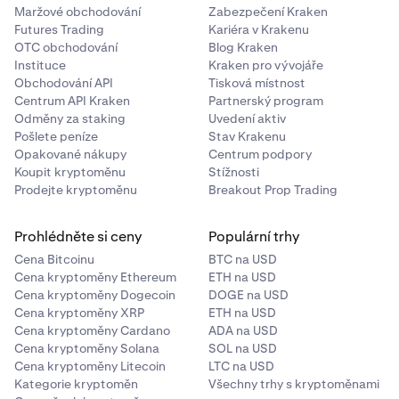
Maržové obchodování
Zabezpečení Kraken
Futures Trading
Kariéra v Krakenu
OTC obchodování
Blog Kraken
Instituce
Kraken pro vývojáře
Obchodování API
Tisková místnost
Centrum API Kraken
Partnerský program
Odměny za staking
Uvedení aktiv
Pošlete peníze
Stav Krakenu
Opakované nákupy
Centrum podpory
Koupit kryptoměnu
Stížnosti
Prodejte kryptoměnu
Breakout Prop Trading
Prohlédněte si ceny
Populární trhy
Cena Bitcoinu
BTC na USD
Cena kryptoměny Ethereum
ETH na USD
Cena kryptoměny Dogecoin
DOGE na USD
Cena kryptoměny XRP
ETH na USD
Cena kryptoměny Cardano
ADA na USD
Cena kryptoměny Solana
SOL na USD
Cena kryptoměny Litecoin
LTC na USD
Kategorie kryptoměn
Všechny trhy s kryptoměnami