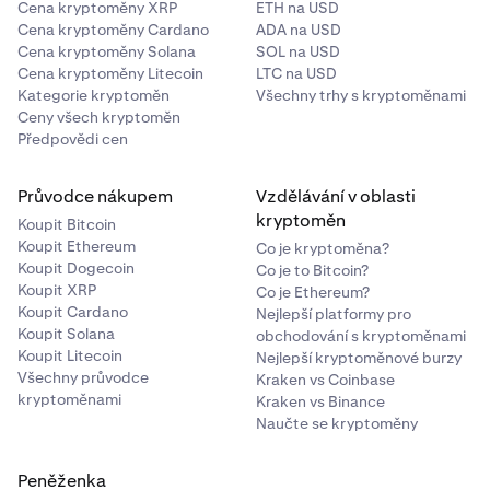
Cena kryptoměny XRP
ETH na USD
Cena kryptoměny Cardano
ADA na USD
Cena kryptoměny Solana
SOL na USD
Cena kryptoměny Litecoin
LTC na USD
Kategorie kryptoměn
Všechny trhy s kryptoměnami
Ceny všech kryptoměn
Předpovědi cen
Průvodce nákupem
Vzdělávání v oblasti
kryptoměn
Koupit Bitcoin
Koupit Ethereum
Co je kryptoměna?
Koupit Dogecoin
Co je to Bitcoin?
Koupit XRP
Co je Ethereum?
Koupit Cardano
Nejlepší platformy pro
Koupit Solana
obchodování s kryptoměnami
Koupit Litecoin
Nejlepší kryptoměnové burzy
Všechny průvodce
Kraken vs Coinbase
kryptoměnami
Kraken vs Binance
Naučte se kryptoměny
Peněženka