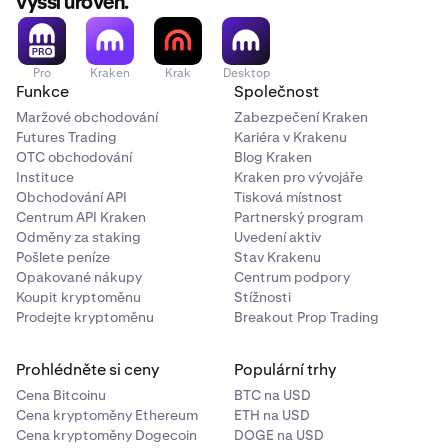
vyšší úroveň.
Pro
Kraken
Krak
Desktop
Funkce
Společnost
Maržové obchodování
Zabezpečení Kraken
Futures Trading
Kariéra v Krakenu
OTC obchodování
Blog Kraken
Instituce
Kraken pro vývojáře
Obchodování API
Tisková místnost
Centrum API Kraken
Partnerský program
Odměny za staking
Uvedení aktiv
Pošlete peníze
Stav Krakenu
Opakované nákupy
Centrum podpory
Koupit kryptoměnu
Stížnosti
Prodejte kryptoměnu
Breakout Prop Trading
Prohlédněte si ceny
Populární trhy
Cena Bitcoinu
BTC na USD
Cena kryptoměny Ethereum
ETH na USD
Cena kryptoměny Dogecoin
DOGE na USD