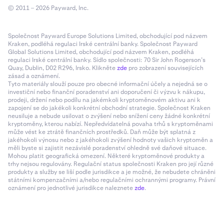
© 2011 – 2026 Payward, Inc.
Společnost Payward Europe Solutions Limited, obchodující pod názvem
Kraken, podléhá regulaci Irské centrální banky. Společnost Payward
Global Solutions Limited, obchodující pod názvem Kraken, podléhá
regulaci Irské centrální banky. Sídlo společnosti: 70 Sir John Rogerson’s
Quay, Dublin, D02 R296, Irsko. Klikněte
zde
pro zobrazení souvisejících
zásad a oznámení.
Tyto materiály slouží pouze pro obecné informační účely a nejedná se o
investiční nebo finanční poradenství ani doporučení či výzvu k nákupu,
prodeji, držení nebo podílu na jakémkoli kryptoměnovém aktivu ani k
zapojení se do jakékoli konkrétní obchodní strategie. Společnost Kraken
neusiluje a nebude usilovat o zvýšení nebo snížení ceny žádné konkrétní
kryptoměny, kterou nabízí. Nepředvídatelná povaha trhů s kryptoměnami
může vést ke ztrátě finančních prostředků. Daň může být splatná z
jakéhokoli výnosu nebo z jakéhokoli zvýšení hodnoty vašich kryptoměn a
měli byste si zajistit nezávislé poradenství ohledně své daňové situace.
Mohou platit geografická omezení. Některé kryptoměnové produkty a
trhy nejsou regulovány. Regulační status společnosti Kraken pro její různé
produkty a služby se liší podle jurisdikce a je možné, že nebudete chráněni
státními kompenzačními a/nebo regulačními ochrannými programy. Právní
oznámení pro jednotlivé jurisdikce naleznete
zde
.