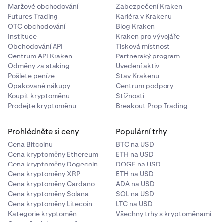
Maržové obchodování
Zabezpečení Kraken
Futures Trading
Kariéra v Krakenu
OTC obchodování
Blog Kraken
Instituce
Kraken pro vývojáře
Obchodování API
Tisková místnost
Centrum API Kraken
Partnerský program
Odměny za staking
Uvedení aktiv
Pošlete peníze
Stav Krakenu
Opakované nákupy
Centrum podpory
Koupit kryptoměnu
Stížnosti
Prodejte kryptoměnu
Breakout Prop Trading
Prohlédněte si ceny
Populární trhy
Cena Bitcoinu
BTC na USD
Cena kryptoměny Ethereum
ETH na USD
Cena kryptoměny Dogecoin
DOGE na USD
Cena kryptoměny XRP
ETH na USD
Cena kryptoměny Cardano
ADA na USD
Cena kryptoměny Solana
SOL na USD
Cena kryptoměny Litecoin
LTC na USD
Kategorie kryptoměn
Všechny trhy s kryptoměnami