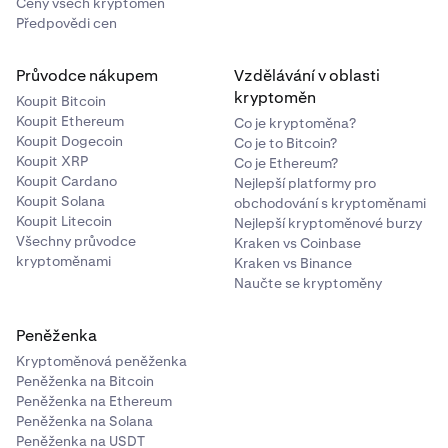
Ceny všech kryptoměn
Předpovědi cen
Průvodce nákupem
Vzdělávání v oblasti
kryptoměn
Koupit Bitcoin
Koupit Ethereum
Co je kryptoměna?
Koupit Dogecoin
Co je to Bitcoin?
Koupit XRP
Co je Ethereum?
Koupit Cardano
Nejlepší platformy pro
Koupit Solana
obchodování s kryptoměnami
Koupit Litecoin
Nejlepší kryptoměnové burzy
Všechny průvodce
Kraken vs Coinbase
kryptoměnami
Kraken vs Binance
Naučte se kryptoměny
Peněženka
Kryptoměnová peněženka
Peněženka na Bitcoin
Peněženka na Ethereum
Peněženka na Solana
Peněženka na USDT