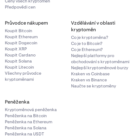
Ceny všech kryptoměn
Předpovědi cen
Průvodce nákupem
Vzdělávání v oblasti
kryptoměn
Koupit Bitcoin
Koupit Ethereum
Co je kryptoměna?
Koupit Dogecoin
Co je to Bitcoin?
Koupit XRP
Co je Ethereum?
Koupit Cardano
Nejlepší platformy pro
Koupit Solana
obchodování s kryptoměnami
Koupit Litecoin
Nejlepší kryptoměnové burzy
Všechny průvodce
Kraken vs Coinbase
kryptoměnami
Kraken vs Binance
Naučte se kryptoměny
Peněženka
Kryptoměnová peněženka
Peněženka na Bitcoin
Peněženka na Ethereum
Peněženka na Solana
Peněženka na USDT