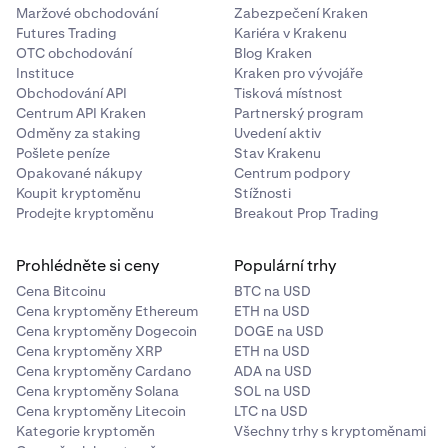
Maržové obchodování
Zabezpečení Kraken
Futures Trading
Kariéra v Krakenu
OTC obchodování
Blog Kraken
Instituce
Kraken pro vývojáře
Obchodování API
Tisková místnost
Centrum API Kraken
Partnerský program
Odměny za staking
Uvedení aktiv
Pošlete peníze
Stav Krakenu
Opakované nákupy
Centrum podpory
Koupit kryptoměnu
Stížnosti
Prodejte kryptoměnu
Breakout Prop Trading
Prohlédněte si ceny
Populární trhy
Cena Bitcoinu
BTC na USD
Cena kryptoměny Ethereum
ETH na USD
Cena kryptoměny Dogecoin
DOGE na USD
Cena kryptoměny XRP
ETH na USD
Cena kryptoměny Cardano
ADA na USD
Cena kryptoměny Solana
SOL na USD
Cena kryptoměny Litecoin
LTC na USD
Kategorie kryptoměn
Všechny trhy s kryptoměnami