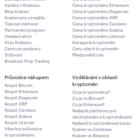
Kariéra v Krakenu
Cena kryptoměny Ethereum
Blog Kraken
Cena kryptoměny Dogecoin
Kraken pro vývojáře
Cena kryptoměny XRP
Tisková místnost
Cena kryptoměny Cardano
Partnerský program
Cena kryptoměny Solana
Uvedení aktiv
Cena kryptoměny Litecoin
Stav Krakenu
Kategorie kryptoměn
Centrum podpory
Ceny všech kryptoměn
Stížnosti
Předpovědi cen
Breakout Prop Trading
Průvodce nákupem
Vzdělávání v oblasti
kryptoměn
Koupit Bitcoin
Koupit Ethereum
Co je kryptoměna?
Koupit Dogecoin
Co je to Bitcoin?
Koupit XRP
Co je Ethereum?
Koupit Cardano
Nejlepší platformy pro
Koupit Solana
obchodování s kryptoměnami
Koupit Litecoin
Nejlepší kryptoměnové burzy
Všechny průvodce
Kraken vs Coinbase
kryptoměnami
Kraken vs Binance