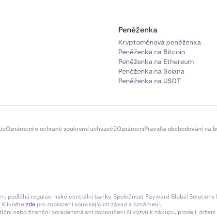
Peněženka
Kryptoměnová peněženka
Peněženka na Bitcoin
Peněženka na Ethereum
Peněženka na Solana
Peněženka na USDT
ie
Oznámení o ochraně soukromí uchazečů
Oznámení
Pravidla obchodování na b
 podléhá regulaci Irské centrální banky. Společnost Payward Global Solutions L
. Klikněte
zde
pro zobrazení souvisejících zásad a oznámení.
tiční nebo finanční poradenství ani doporučení či výzvu k nákupu, prodeji, drže