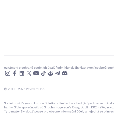
oznámení o ochraně osobních údajů
Podmínky služby
Nastavení souborů cook
© 2011 – 2026 Payward, Inc.
Společnost Payward Europe Solutions Limited, obchodující pod názvem Kraken,
banky. Sídlo společnosti: 70 Sir John Rogerson’s Quay, Dublin, D02 R296, Irsko
Tyto materiály slouží pouze pro obecné informační účely a nejedná se o inves