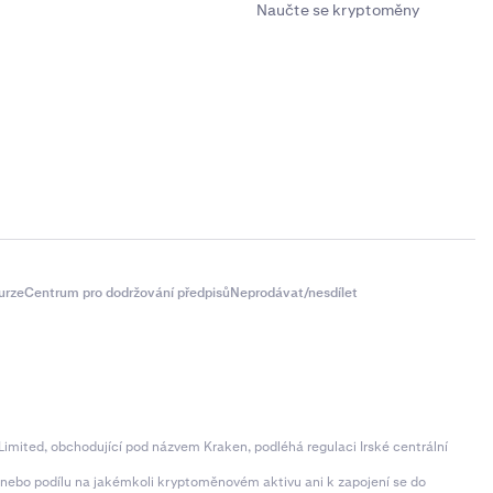
Naučte se kryptoměny
urze
Centrum pro dodržování předpisů
Neprodávat/nesdílet
imited, obchodující pod názvem Kraken, podléhá regulaci Irské centrální
ní nebo podílu na jakémkoli kryptoměnovém aktivu ani k zapojení se do