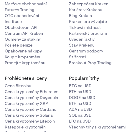
Maržové obchodování
Zabezpečení Kraken
Futures Trading
Kariéra v Krakenu
OTC obchodování
Blog Kraken
Instituce
Kraken pro vývojáře
Obchodování API
Tisková místnost
Centrum API Kraken
Partnerský program
Odměny za staking
Uvedení aktiv
Pošlete peníze
Stav Krakenu
Opakované nákupy
Centrum podpory
Koupit kryptoměnu
Stížnosti
Prodejte kryptoměnu
Breakout Prop Trading
Prohlédněte si ceny
Populární trhy
Cena Bitcoinu
BTC na USD
Cena kryptoměny Ethereum
ETH na USD
Cena kryptoměny Dogecoin
DOGE na USD
Cena kryptoměny XRP
ETH na USD
Cena kryptoměny Cardano
ADA na USD
Cena kryptoměny Solana
SOL na USD
Cena kryptoměny Litecoin
LTC na USD
Kategorie kryptoměn
Všechny trhy s kryptoměnami