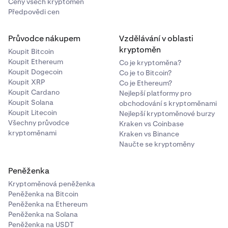
Ceny všech kryptoměn
Předpovědi cen
Průvodce nákupem
Vzdělávání v oblasti
kryptoměn
Koupit Bitcoin
Koupit Ethereum
Co je kryptoměna?
Koupit Dogecoin
Co je to Bitcoin?
Koupit XRP
Co je Ethereum?
Koupit Cardano
Nejlepší platformy pro
Koupit Solana
obchodování s kryptoměnami
Koupit Litecoin
Nejlepší kryptoměnové burzy
Všechny průvodce
Kraken vs Coinbase
kryptoměnami
Kraken vs Binance
Naučte se kryptoměny
Peněženka
Kryptoměnová peněženka
Peněženka na Bitcoin
Peněženka na Ethereum
Peněženka na Solana
Peněženka na USDT