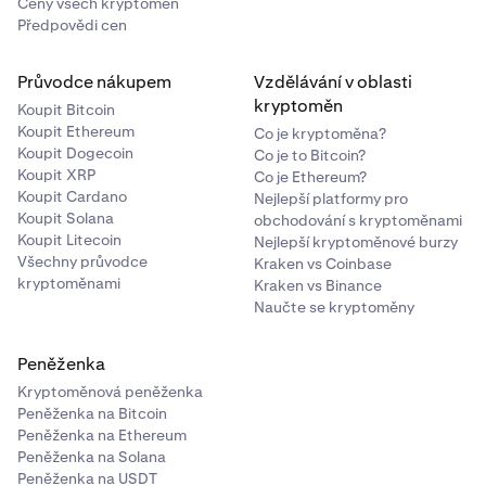
Ceny všech kryptoměn
Předpovědi cen
Průvodce nákupem
Vzdělávání v oblasti
kryptoměn
Koupit Bitcoin
Koupit Ethereum
Co je kryptoměna?
Koupit Dogecoin
Co je to Bitcoin?
Koupit XRP
Co je Ethereum?
Koupit Cardano
Nejlepší platformy pro
Koupit Solana
obchodování s kryptoměnami
Koupit Litecoin
Nejlepší kryptoměnové burzy
Všechny průvodce
Kraken vs Coinbase
kryptoměnami
Kraken vs Binance
Naučte se kryptoměny
Peněženka
Kryptoměnová peněženka
Peněženka na Bitcoin
Peněženka na Ethereum
Peněženka na Solana
Peněženka na USDT