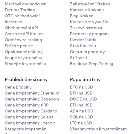
Maržové obchodování
Zabezpečení Kraken
Futures Trading
Kariéra v Krakenu
OTC obchodování
Blog Kraken
Instituce
Kraken pro vývojáře
Obchodování API
Tisková místnost
Centrum API Kraken
Partnerský program
Odměny za staking
Uvedení aktiv
Pošlete peníze
Stav Krakenu
Opakované nákupy
Centrum podpory
Koupit kryptoměnu
Stížnosti
Prodejte kryptoměnu
Breakout Prop Trading
Prohlédněte si ceny
Populární trhy
Cena Bitcoinu
BTC na USD
Cena kryptoměny Ethereum
ETH na USD
Cena kryptoměny Dogecoin
DOGE na USD
Cena kryptoměny XRP
ETH na USD
Cena kryptoměny Cardano
ADA na USD
Cena kryptoměny Solana
SOL na USD
Cena kryptoměny Litecoin
LTC na USD
Kategorie kryptoměn
Všechny trhy s kryptoměnami