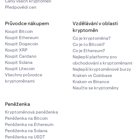
Ceny všech kryptoměn
Předpovědi cen
Průvodce nákupem
Vzdělávání v oblasti
kryptoměn
Koupit Bitcoin
Koupit Ethereum
Co je kryptoměna?
Koupit Dogecoin
Co je to Bitcoin?
Koupit XRP
Co je Ethereum?
Koupit Cardano
Nejlepší platformy pro
Koupit Solana
obchodování s kryptoměnami
Koupit Litecoin
Nejlepší kryptoměnové burzy
Všechny průvodce
Kraken vs Coinbase
kryptoměnami
Kraken vs Binance
Naučte se kryptoměny
Peněženka
Kryptoměnová peněženka
Peněženka na Bitcoin
Peněženka na Ethereum
Peněženka na Solana
Peněženka na USDT