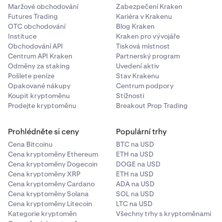
Maržové obchodování
Zabezpečení Kraken
Futures Trading
Kariéra v Krakenu
OTC obchodování
Blog Kraken
Instituce
Kraken pro vývojáře
Obchodování API
Tisková místnost
Centrum API Kraken
Partnerský program
Odměny za staking
Uvedení aktiv
Pošlete peníze
Stav Krakenu
Opakované nákupy
Centrum podpory
Koupit kryptoměnu
Stížnosti
Prodejte kryptoměnu
Breakout Prop Trading
Prohlédněte si ceny
Populární trhy
Cena Bitcoinu
BTC na USD
Cena kryptoměny Ethereum
ETH na USD
Cena kryptoměny Dogecoin
DOGE na USD
Cena kryptoměny XRP
ETH na USD
Cena kryptoměny Cardano
ADA na USD
Cena kryptoměny Solana
SOL na USD
Cena kryptoměny Litecoin
LTC na USD
Kategorie kryptoměn
Všechny trhy s kryptoměnami