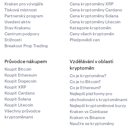
Kraken pro vývojáře
Cena kryptoměny XRP
Tisková místnost
Cena kryptoměny Cardano
Partnerský program
Cena kryptoměny Solana
Uvedení aktiv
Cena kryptoměny Litecoin
Stav Krakenu
Kategorie kryptoměn
Centrum podpory
Ceny všech kryptoměn
Stížnosti
Předpovědi cen
Breakout Prop Trading
Průvodce nákupem
Vzdělávání v oblasti
kryptoměn
Koupit Bitcoin
Koupit Ethereum
Co je kryptoměna?
Koupit Dogecoin
Co je to Bitcoin?
Koupit XRP
Co je Ethereum?
Koupit Cardano
Nejlepší platformy pro
Koupit Solana
obchodování s kryptoměnami
Koupit Litecoin
Nejlepší kryptoměnové burzy
Všechny průvodce
Kraken vs Coinbase
kryptoměnami
Kraken vs Binance
Naučte se kryptoměny