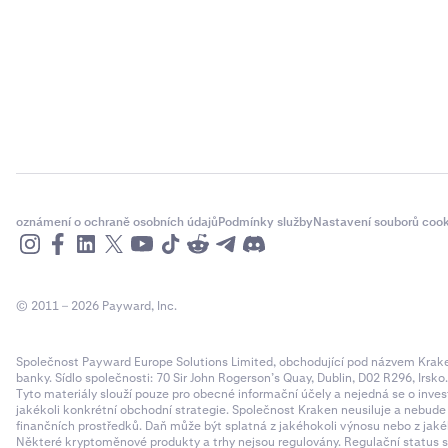
oznámení o ochraně osobních údajů
Podmínky služby
Nastavení souborů cook
© 2011 – 2026 Payward, Inc.
Společnost Payward Europe Solutions Limited, obchodující pod názvem Kraken,
banky. Sídlo společnosti: 70 Sir John Rogerson’s Quay, Dublin, D02 R296, Irsko
Tyto materiály slouží pouze pro obecné informační účely a nejedná se o inves
jakékoli konkrétní obchodní strategie. Společnost Kraken neusiluje a nebud
finančních prostředků. Daň může být splatná z jakéhokoli výnosu nebo z jaké
Některé kryptoměnové produkty a trhy nejsou regulovány. Regulační status sp