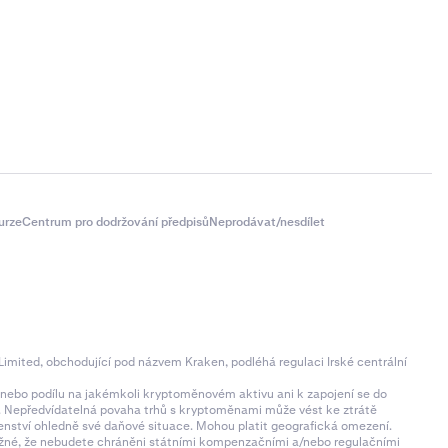
urze
Centrum pro dodržování předpisů
Neprodávat/nesdílet
imited, obchodující pod názvem Kraken, podléhá regulaci Irské centrální
ní nebo podílu na jakémkoli kryptoměnovém aktivu ani k zapojení se do
zí. Nepředvídatelná povaha trhů s kryptoměnami může vést ke ztrátě
denství ohledně své daňové situace. Mohou platit geografická omezení.
 možné, že nebudete chráněni státními kompenzačními a/nebo regulačními