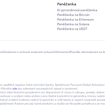
Peněženka
Kryptoměnová peněženka
Peněženka na Bitcoin
Peněženka na Ethereum
Peněženka na Solana
Peněženka na USDT
ie
Oznámení o ochraně soukromí uchazečů
Oznámení
Pravidla obchodování na b
 podléhá regulaci Irské centrální banky. Společnost Payward Global Solutions L
. Klikněte
zde
pro zobrazení souvisejících zásad a oznámení.
tiční nebo finanční poradenství ani doporučení či výzvu k nákupu, prodeji, drže
e usilovat o zvýšení nebo snížení ceny žádné konkrétní kryptoměny, kterou nabí
hokoli zvýšení hodnoty vašich kryptoměn a měli byste si zajistit nezávislé pora
olečnosti Kraken pro její různé produkty a služby se liší podle jurisdikce a je