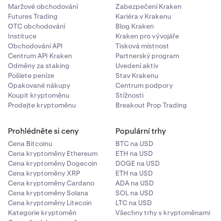
Maržové obchodování
Zabezpečení Kraken
Futures Trading
Kariéra v Krakenu
OTC obchodování
Blog Kraken
Instituce
Kraken pro vývojáře
Obchodování API
Tisková místnost
Centrum API Kraken
Partnerský program
Odměny za staking
Uvedení aktiv
Pošlete peníze
Stav Krakenu
Opakované nákupy
Centrum podpory
Koupit kryptoměnu
Stížnosti
Prodejte kryptoměnu
Breakout Prop Trading
Prohlédněte si ceny
Populární trhy
Cena Bitcoinu
BTC na USD
Cena kryptoměny Ethereum
ETH na USD
Cena kryptoměny Dogecoin
DOGE na USD
Cena kryptoměny XRP
ETH na USD
Cena kryptoměny Cardano
ADA na USD
Cena kryptoměny Solana
SOL na USD
Cena kryptoměny Litecoin
LTC na USD
Kategorie kryptoměn
Všechny trhy s kryptoměnami