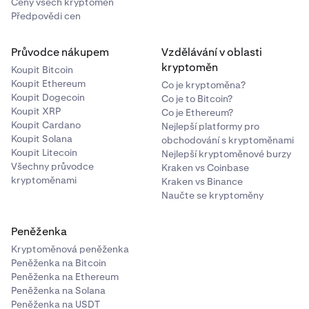
Ceny všech kryptoměn
Předpovědi cen
Průvodce nákupem
Vzdělávání v oblasti
kryptoměn
Koupit Bitcoin
Koupit Ethereum
Co je kryptoměna?
Koupit Dogecoin
Co je to Bitcoin?
Koupit XRP
Co je Ethereum?
Koupit Cardano
Nejlepší platformy pro
Koupit Solana
obchodování s kryptoměnami
Koupit Litecoin
Nejlepší kryptoměnové burzy
Všechny průvodce
Kraken vs Coinbase
kryptoměnami
Kraken vs Binance
Naučte se kryptoměny
Peněženka
Kryptoměnová peněženka
Peněženka na Bitcoin
Peněženka na Ethereum
Peněženka na Solana
Peněženka na USDT