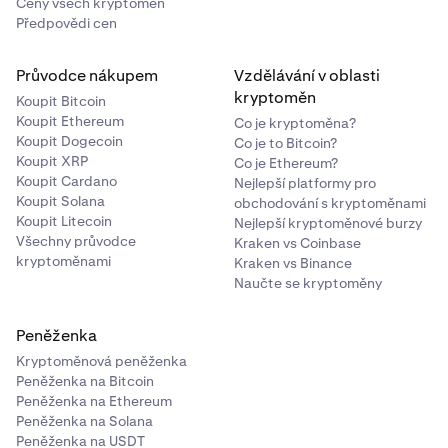
Ceny všech kryptoměn
Předpovědi cen
Průvodce nákupem
Vzdělávání v oblasti
kryptoměn
Koupit Bitcoin
Koupit Ethereum
Co je kryptoměna?
Koupit Dogecoin
Co je to Bitcoin?
Koupit XRP
Co je Ethereum?
Koupit Cardano
Nejlepší platformy pro
Koupit Solana
obchodování s kryptoměnami
Koupit Litecoin
Nejlepší kryptoměnové burzy
Všechny průvodce
Kraken vs Coinbase
kryptoměnami
Kraken vs Binance
Naučte se kryptoměny
Peněženka
Kryptoměnová peněženka
Peněženka na Bitcoin
Peněženka na Ethereum
Peněženka na Solana
Peněženka na USDT