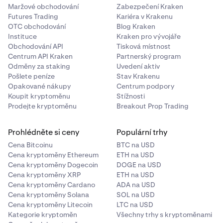
Maržové obchodování
Zabezpečení Kraken
Futures Trading
Kariéra v Krakenu
OTC obchodování
Blog Kraken
Instituce
Kraken pro vývojáře
Obchodování API
Tisková místnost
Centrum API Kraken
Partnerský program
Odměny za staking
Uvedení aktiv
Pošlete peníze
Stav Krakenu
Opakované nákupy
Centrum podpory
Koupit kryptoměnu
Stížnosti
Prodejte kryptoměnu
Breakout Prop Trading
Prohlédněte si ceny
Populární trhy
Cena Bitcoinu
BTC na USD
Cena kryptoměny Ethereum
ETH na USD
Cena kryptoměny Dogecoin
DOGE na USD
Cena kryptoměny XRP
ETH na USD
Cena kryptoměny Cardano
ADA na USD
Cena kryptoměny Solana
SOL na USD
Cena kryptoměny Litecoin
LTC na USD
Kategorie kryptoměn
Všechny trhy s kryptoměnami