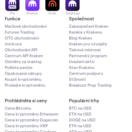
Pro
Kraken
Krak
Desktop
Funkce
Společnost
Maržové obchodování
Zabezpečení Kraken
Futures Trading
Kariéra v Krakenu
OTC obchodování
Blog Kraken
Instituce
Kraken pro vývojáře
Obchodování API
Tisková místnost
Centrum API Kraken
Partnerský program
Odměny za staking
Uvedení aktiv
Pošlete peníze
Stav Krakenu
Opakované nákupy
Centrum podpory
Koupit kryptoměnu
Stížnosti
Prodejte kryptoměnu
Breakout Prop Trading
Prohlédněte si ceny
Populární trhy
Cena Bitcoinu
BTC na USD
Cena kryptoměny Ethereum
ETH na USD
Cena kryptoměny Dogecoin
DOGE na USD
Cena kryptoměny XRP
ETH na USD
Cena kryptoměny Cardano
ADA na USD