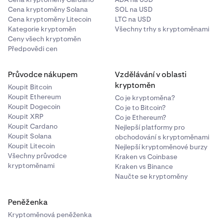
Cena kryptoměny Solana
SOL na USD
Cena kryptoměny Litecoin
LTC na USD
Kategorie kryptoměn
Všechny trhy s kryptoměnami
Ceny všech kryptoměn
Předpovědi cen
Průvodce nákupem
Vzdělávání v oblasti
kryptoměn
Koupit Bitcoin
Koupit Ethereum
Co je kryptoměna?
Koupit Dogecoin
Co je to Bitcoin?
Koupit XRP
Co je Ethereum?
Koupit Cardano
Nejlepší platformy pro
Koupit Solana
obchodování s kryptoměnami
Koupit Litecoin
Nejlepší kryptoměnové burzy
Všechny průvodce
Kraken vs Coinbase
kryptoměnami
Kraken vs Binance
Naučte se kryptoměny
Peněženka
Kryptoměnová peněženka