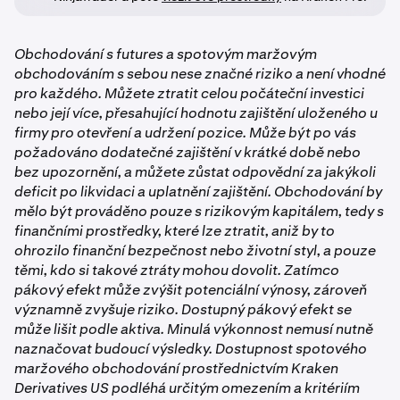
Obchodování s futures a spotovým maržovým
obchodováním s sebou nese značné riziko a není vhodné
pro každého. Můžete ztratit celou počáteční investici
nebo její více, přesahující hodnotu zajištění uloženého u
firmy pro otevření a udržení pozice. Může být po vás
požadováno dodatečné zajištění v krátké době nebo
bez upozornění, a můžete zůstat odpovědní za jakýkoli
deficit po likvidaci a uplatnění zajištění. Obchodování by
mělo být prováděno pouze s rizikovým kapitálem, tedy s
finančními prostředky, které lze ztratit, aniž by to
ohrozilo finanční bezpečnost nebo životní styl, a pouze
těmi, kdo si takové ztráty mohou dovolit. Zatímco
pákový efekt může zvýšit potenciální výnosy, zároveň
významně zvyšuje riziko. Dostupný pákový efekt se
může lišit podle aktiva. Minulá výkonnost nemusí nutně
naznačovat budoucí výsledky. Dostupnost spotového
maržového obchodování prostřednictvím Kraken
Derivatives US podléhá určitým omezením a kritériím