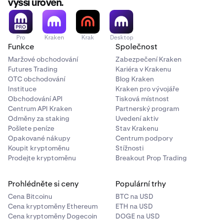
vyšší úroveň.
dostanete do rozhraní, budete požádáni o uvedení,
zda prostředky pocházejí z „burzy“ (Exchange) nebo
„soukromé peněženky“ (Private Wallet).
Pro
Kraken
Krak
Desktop
Funkce
Společnost
Pokud zvolíte „soukromou peněženku“ (Private
Maržové obchodování
Wallet), můžete ověřit vlastnictví buď rychlým
Zabezpečení Kraken
Futures Trading
Kariéra v Krakenu
vlastním potvrzením, nebo provedením Satoshi
OTC obchodování
Blog Kraken
Testu. Jakmile je proces ověření dokončen, vklad
Instituce
Kraken pro vývojáře
bude uvolněn a adresa původní peněženky bude
Obchodování API
Tisková místnost
zařazena na bílou listinu, aby se předešlo budoucím
Centrum API Kraken
Partnerský program
zadržením.
Odměny za staking
Uvedení aktiv
Pošlete peníze
Stav Krakenu
Opakované nákupy
Centrum podpory
Koupit kryptoměnu
Stížnosti
Ověřte vlastnictví své peněženky:
Vlastní
2
Prodejte kryptoměnu
Breakout Prop Trading
certifikace: Dokončete rychlé ověření vlastnictví
jedním kliknutím s bezpečnostní kontrolou 2FA.
Prohlédněte si ceny
Populární trhy
Satoshi Test:
Zahrnuje odeslání malé krypto
Cena Bitcoinu
BTC na USD
transakce k potvrzení, že peněženku ovládáte.
Cena kryptoměny Ethereum
ETH na USD
Zjistěte, jak provést Satoshi Test zde.
Cena kryptoměny Dogecoin
DOGE na USD