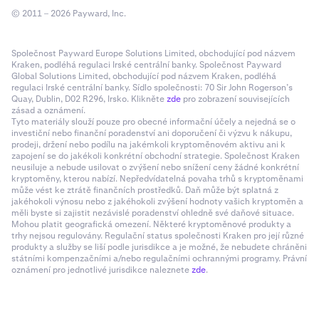
© 2011 – 2026 Payward, Inc.
Společnost Payward Europe Solutions Limited, obchodující pod názvem
Kraken, podléhá regulaci Irské centrální banky. Společnost Payward
Global Solutions Limited, obchodující pod názvem Kraken, podléhá
regulaci Irské centrální banky. Sídlo společnosti: 70 Sir John Rogerson’s
Quay, Dublin, D02 R296, Irsko. Klikněte
zde
pro zobrazení souvisejících
zásad a oznámení.
Tyto materiály slouží pouze pro obecné informační účely a nejedná se o
investiční nebo finanční poradenství ani doporučení či výzvu k nákupu,
prodeji, držení nebo podílu na jakémkoli kryptoměnovém aktivu ani k
zapojení se do jakékoli konkrétní obchodní strategie. Společnost Kraken
neusiluje a nebude usilovat o zvýšení nebo snížení ceny žádné konkrétní
kryptoměny, kterou nabízí. Nepředvídatelná povaha trhů s kryptoměnami
může vést ke ztrátě finančních prostředků. Daň může být splatná z
jakéhokoli výnosu nebo z jakéhokoli zvýšení hodnoty vašich kryptoměn a
měli byste si zajistit nezávislé poradenství ohledně své daňové situace.
Mohou platit geografická omezení. Některé kryptoměnové produkty a
trhy nejsou regulovány. Regulační status společnosti Kraken pro její různé
produkty a služby se liší podle jurisdikce a je možné, že nebudete chráněni
státními kompenzačními a/nebo regulačními ochrannými programy. Právní
oznámení pro jednotlivé jurisdikce naleznete
zde
.