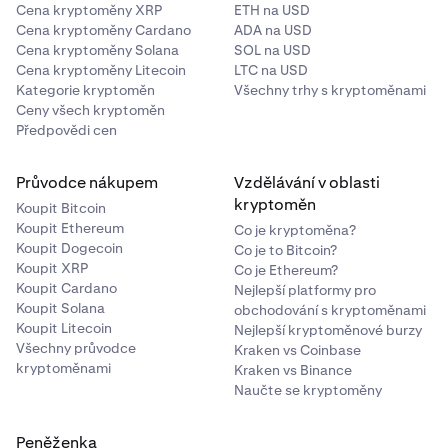
Cena kryptoměny XRP
ETH na USD
Cena kryptoměny Cardano
ADA na USD
Cena kryptoměny Solana
Znovu zahajte výběr:
Jakmile je vaše peněženka
SOL na USD
3
Cena kryptoměny Litecoin
LTC na USD
ověřena, odešlete novou žádost o výběr na stejnou
Kategorie kryptoměn
Všechny trhy s kryptoměnami
adresu. Ověřené peněženky nebudou muset být
Ceny všech kryptoměn
znovu ověřovány pro budoucí transakce.
Předpovědi cen
Průvodce nákupem
Vzdělávání v oblasti
kryptoměn
Koupit Bitcoin
Koupit Ethereum
Co je kryptoměna?
Koupit Dogecoin
Co je to Bitcoin?
Koupit XRP
Co je Ethereum?
Koupit Cardano
Nejlepší platformy pro
Koupit Solana
obchodování s kryptoměnami
Koupit Litecoin
Nejlepší kryptoměnové burzy
Všechny průvodce
Kraken vs Coinbase
kryptoměnami
Kraken vs Binance
Naučte se kryptoměny
Peněženka