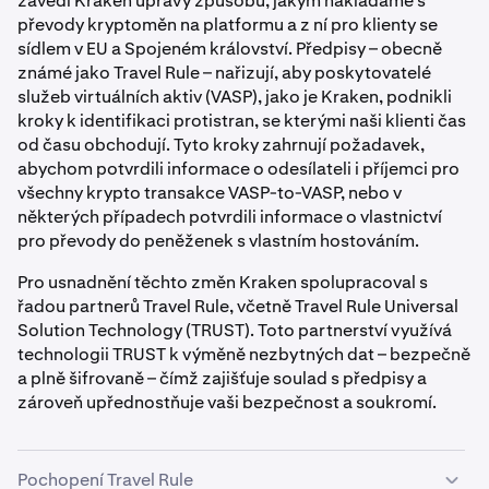
zavedl Kraken úpravy způsobu, jakým nakládáme s
převody kryptoměn na platformu a z ní pro klienty se
sídlem v EU a Spojeném království. Předpisy – obecně
známé jako Travel Rule – nařizují, aby poskytovatelé
služeb virtuálních aktiv (VASP), jako je Kraken, podnikli
kroky k identifikaci protistran, se kterými naši klienti čas
od času obchodují. Tyto kroky zahrnují požadavek,
abychom potvrdili informace o odesílateli i příjemci pro
všechny krypto transakce VASP-to-VASP, nebo v
některých případech potvrdili informace o vlastnictví
pro převody do peněženek s vlastním hostováním.
Pro usnadnění těchto změn Kraken spolupracoval s
řadou partnerů Travel Rule, včetně Travel Rule Universal
Solution Technology (TRUST). Toto partnerství využívá
technologii TRUST k výměně nezbytných dat – bezpečně
a plně šifrovaně – čímž zajišťuje soulad s předpisy a
zároveň upřednostňuje vaši bezpečnost a soukromí.
Pochopení Travel Rule