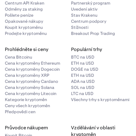
Centrum API Kraken
Partnerský program
Odměny za staking
Uvedení aktiv
Pošlete peníze
Stav Krakenu
Opakované nákupy
Centrum podpory
Koupit kryptoměnu
Stížnosti
Prodejte kryptoměnu
Breakout Prop Trading
Prohlédněte si ceny
Populární trhy
Cena Bitcoinu
BTC na USD
Cena kryptoměny Ethereum
ETH na USD
Cena kryptoměny Dogecoin
DOGE na USD
Cena kryptoměny XRP
ETH na USD
Cena kryptoměny Cardano
ADA na USD
Cena kryptoměny Solana
SOL na USD
Cena kryptoměny Litecoin
LTC na USD
Kategorie kryptoměn
Všechny trhy s kryptoměnami
Ceny všech kryptoměn
Předpovědi cen
Průvodce nákupem
Vzdělávání v oblasti
kryptoměn
Koupit Bitcoin