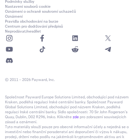
Podmínky služby
Nastavení souborů cookie
Oznámení o ochraně soukromí uchazečů
Oznámení
Pravidla obchodování na burze
Centrum pro dodržování předpisů
Neprodávat/nesdílet
© 2011 – 2026 Payward, Inc.
Společnost Payward Europe Solutions Limited, obchodující pod názvem
Kraken, podléhá regulaci Irské centrální banky. Společnost Payward
Global Solutions Limited, obchodující pod názvem Kraken, podléhá
regulaci Irské centrální banky. Sídlo společnosti: 70 Sir John Rogerson’s
Quay, Dublin, D02 R296, Irsko. Klikněte
zde
pro zobrazení souvisejících
zásad a oznámení.
Tyto materiály slouží pouze pro obecné informační účely a nejedná se o
investiční nebo finanční poradenství ani doporučení či výzvu k nákupu,
prodeji, držení nebo podílu na jakémkoli kryptoměnovém aktivu ani k