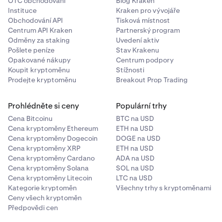
OTC obchodování
Blog Kraken
Trezoru.
Instituce
Kraken pro vývojáře
Jakmile je zpráva podepsána, rozhraní Trezoru
8
Obchodování API
Tisková místnost
Další výzva ověří, zda je zpráva platná.
zobrazí podpis. Zkopírujte poskytnutý podpis. Ten
Centrum API Kraken
Partnerský program
Odměny za staking
použijete k potvrzení zprávy.
Uvedení aktiv
Pošlete peníze
Stav Krakenu
Opakované nákupy
Centrum podpory
Ověřte svou podepsanou zprávu
Koupit kryptoměnu
Stížnosti
Prodejte kryptoměnu
Breakout Prop Trading
V Trezor Suite vyberte účet, který chcete použít pro
1
ověření zprávy. Poté klikněte na tři tečky a zvolte
Prohlédněte si ceny
Populární trhy
Sign & Verify
.
Cena Bitcoinu
BTC na USD
Cena kryptoměny Ethereum
ETH na USD
Zkopírujte a vložte svou podepsanou zprávu do pole
2
Cena kryptoměny Dogecoin
DOGE na USD
pro zprávu. Do pole Adresa vložte adresu, která byla
Cena kryptoměny XRP
ETH na USD
použita k podpisu zprávy. Až budete hotovi, vložte
Cena kryptoměny Cardano
ADA na USD
podpis do pole Podpis. Vyberte "
Verify
”.
Cena kryptoměny Solana
SOL na USD
Cena kryptoměny Litecoin
LTC na USD
Pokud je vše provedeno správně, vaše zařízení
3
Kategorie kryptoměn
Všechny trhy s kryptoměnami
Trezor by mělo zobrazit začátek zprávy. V opačném
Ceny všech kryptoměn
případě zobrazí Trezor Suite chybovou zprávu.
Předpovědi cen