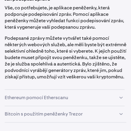
Vše, co potřebujete, je aplikace peněženky, která
podporuje podepisování zpráv. Pomocí aplikace
peněženky můžete vyhledat funkci podepisování zpráv,
která vygeneruje vaši podepsanou zprávu.
Podepsané zprávy můžete vytvářet také pomocí
některých webových služeb, ale měli byste být extrémně
selektivní ohledně toho, které si vyberete. K jejich použití
budete muset připojit svou peněženku, takže se ujistěte,
že je služba spolehlivá a autentická. Bylo zjištěno, že
podvodníci vyrábějí generátory zpráv, které jim, pokud
získají přístup, umožňují vzít veškerou vaši kryptoměnu.
Ethereum pomocí Etherscanu
Bitcoin s použitím peněženky Trezor
Přejděte do sekce „Sign Message“:
1
Navštivte
etherscan.io
a přejděte na domovskou