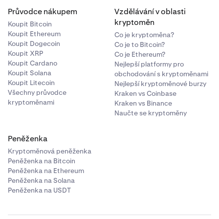
Po ověření podpisu na vašem Trezoru se na
Průvodce nákupem
Vzdělávání v oblasti
obrazovce vašeho počítače zobrazí "
Message
kryptoměn
Koupit Bitcoin
verified
".
Koupit Ethereum
Co je kryptoměna?
Koupit Dogecoin
Co je to Bitcoin?
Koupit XRP
Co je Ethereum?
Koupit Cardano
Nejlepší platformy pro
Koupit Solana
obchodování s kryptoměnami
Koupit Litecoin
Nejlepší kryptoměnové burzy
Všechny průvodce
Kraken vs Coinbase
kryptoměnami
Kraken vs Binance
Naučte se kryptoměny
Peněženka
Kryptoměnová peněženka
Peněženka na Bitcoin
Peněženka na Ethereum
Peněženka na Solana
Peněženka na USDT