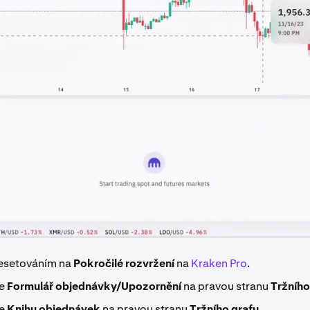
esetováním na
Pokročilé rozvržení
na
Kraken Pro
.
te
Formulář objednávky/Upozornění
na pravou stranu
Tržního
te
Knihu objednávek
na pravou stranu
Tržního grafu.