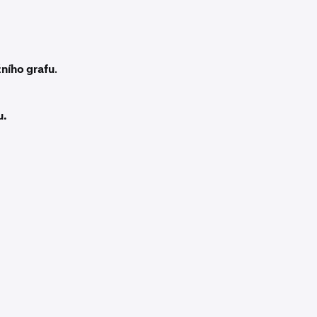
žního grafu
.
u.