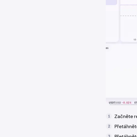
Začněte r
1
Přetáhně
2
Přetáhně
3