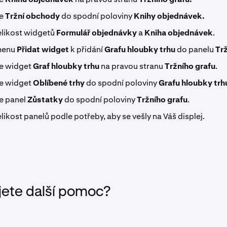
te
Tržní obchody
do spodní poloviny
Knihy objednávek.
likost widgetů
Formulář objednávky
a
Kniha objednávek
.
 menu
Přidat widget
k přidání
Grafu hloubky trhu
do panelu
Tr
e widget
Graf hloubky trhu
na pravou stranu
Tržního grafu
.
e widget
Oblíbené trhy
do spodní poloviny
Grafu hloubky trh
e panel
Zůstatky
do spodní poloviny
Tržního grafu
.
ikost panelů podle potřeby, aby se vešly na Váš displej.
jete další pomoc?