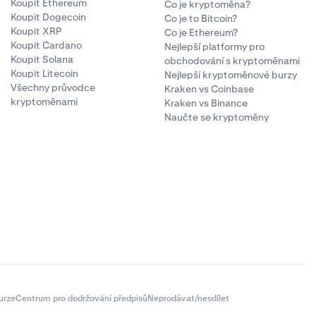
Koupit Ethereum
Co je kryptoměna?
Koupit Dogecoin
Co je to Bitcoin?
Koupit XRP
Co je Ethereum?
Koupit Cardano
Nejlepší platformy pro
Koupit Solana
obchodování s kryptoměnami
Koupit Litecoin
Nejlepší kryptoměnové burzy
Všechny průvodce
Kraken vs Coinbase
kryptoměnami
Kraken vs Binance
Naučte se kryptoměny
urze
Centrum pro dodržování předpisů
Neprodávat/nesdílet