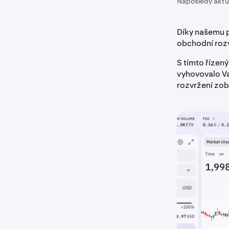
Naposledy aktu
Díky našemu 
obchodní rozv
S tímto řízený
vyhovovalo V
rozvržení zob