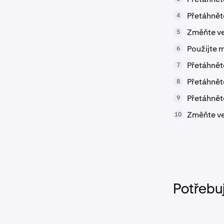
Přetáhně
4
Změňte ve
5
Použijte
6
Přetáhnět
7
Přetáhnět
8
Přetáhnět
9
Změňte vel
10
Potřebu