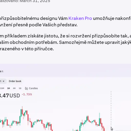
alizováno:
March 31, 2025
přizpůsobitelnému designu Vám
Kraken Pro
umožňuje nakonfi
ržení přesně podle Vašich představ.
m příkladem získáte jistotu, že si rozvržení přizpůsobíte tak,
ašim obchodním potřebám. Samozřejmě můžete upravit jakýk
razeného v této příručce.