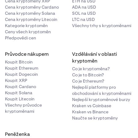
Cena kryptoměny XRP
ETH na USD
Cena kryptoměny Cardano
ADA na USD
Cena kryptoměny Solana
SOL na USD
Cena kryptoměny Litecoin
LTC na USD
Kategorie kryptoměn
Všechny trhy s kryptoměnami
Ceny všech kryptoměn
Předpovědi cen
Průvodce nákupem
Vzdělávání v oblasti
kryptoměn
Koupit Bitcoin
Koupit Ethereum
Co je kryptoměna?
Koupit Dogecoin
Co je to Bitcoin?
Koupit XRP
Co je Ethereum?
Koupit Cardano
Nejlepší platformy pro
Koupit Solana
obchodování s kryptoměnami
Koupit Litecoin
Nejlepší kryptoměnové burzy
Všechny průvodce
Kraken vs Coinbase
kryptoměnami
Kraken vs Binance
Naučte se kryptoměny
Peněženka