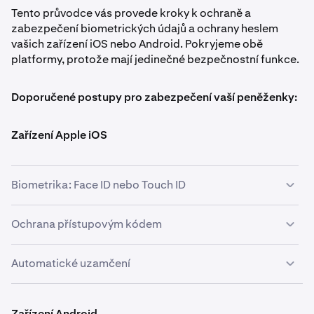
Tento průvodce vás provede kroky k ochraně a
zabezpečení biometrických údajů a ochrany heslem
vašich zařízení iOS nebo Android. Pokryjeme obě
platformy, protože mají jedinečné bezpečnostní funkce.
Doporučené postupy pro zabezpečení vaší peněženky:
Zařízení Apple iOS
Biometrika: Face ID nebo Touch ID
Povolte Face ID nebo Touch ID, v závislosti na tom,
Ochrana přístupovým kódem
kterou funkci vaše zařízení podporuje.
Automatické uzamčení
Přejděte do
Nastavení
>
Face ID & kód
nebo
Touch
1
Přejděte do
Nastavení
>
Face ID & kód
nebo
Touch
1
ID & kód
.
ID & kód.
Zvolte silný alfanumerický přístupový kód. Vyhněte
Přejděte do
Nastavení
>
Zobrazení a jas
>
2
1
Zařízení Android