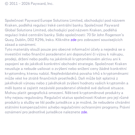
© 2011 – 2026 Payward, Inc.
Společnost Payward Europe Solutions Limited, obchodující pod názvem
Kraken, podléhá regulaci Irské centrální banky. Společnost Payward
Global Solutions Limited, obchodující pod názvem Kraken, podléhá
regulaci Irské centrální banky. Sídlo společnosti: 70 Sir John Rogerson’s
Quay, Dublin, D02 R296, Irsko. Klikněte
zde
pro zobrazení souvisejících
zásad a oznámení.
Tyto materiály slouží pouze pro obecné informační účely a nejedná se o
investiční nebo finanční poradenství ani doporučení či výzvu k nákupu,
prodeji, držení nebo podílu na jakémkoli kryptoměnovém aktivu ani k
zapojení se do jakékoli konkrétní obchodní strategie. Společnost Kraken
neusiluje a nebude usilovat o zvýšení nebo snížení ceny žádné konkrétní
kryptoměny, kterou nabízí. Nepředvídatelná povaha trhů s kryptoměnami
může vést ke ztrátě finančních prostředků. Daň může být splatná z
jakéhokoli výnosu nebo z jakéhokoli zvýšení hodnoty vašich kryptoměn a
měli byste si zajistit nezávislé poradenství ohledně své daňové situace.
Mohou platit geografická omezení. Některé kryptoměnové produkty a
trhy nejsou regulovány. Regulační status společnosti Kraken pro její různé
produkty a služby se liší podle jurisdikce a je možné, že nebudete chráněni
státními kompenzačními a/nebo regulačními ochrannými programy. Právní
oznámení pro jednotlivé jurisdikce naleznete
zde
.