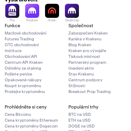
Pro
Kraken
Krak
Desktop
Funkce
Společnost
Maržové obchodování
Zabezpečení Kraken
Futures Trading
Kariéra v Krakenu
OTC obchodování
Blog Kraken
Instituce
Kraken pro vývojáře
Obchodování API
Tisková místnost
Centrum API Kraken
Partnerský program
Odměny za staking
Uvedení aktiv
Pošlete peníze
Stav Krakenu
Opakované nákupy
Centrum podpory
Koupit kryptoměnu
Stížnosti
Prodejte kryptoměnu
Breakout Prop Trading
Prohlédněte si ceny
Populární trhy
Cena Bitcoinu
BTC na USD
Cena kryptoměny Ethereum
ETH na USD
Cena kryptoměny Dogecoin
DOGE na USD