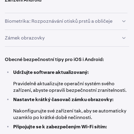
Nastavte Face ID
nebo
Touch ID
podle pokynů na
2
se používání snadno uhodnutelných kombinací, jako
Automatické uzamčení.
obrazovce.
jsou "1234" nebo "0000".
Nastavte krátkou dobu automatického uzamčení.
2
Biometrika: Rozpoznávání otisků prstů a obličeje
Zámek obrazovky
Přejděte do
Nastavení
>
Zabezpečení a poloha
>
1
Biometrika
.
Nastavte rozpoznávání otisků prstů nebo obličeje
Zvolte bezpečnou metodu uzamčení obrazovky,
2
1
Obecné bezpečnostní tipy pro iOS i Android:
podle pokynů na obrazovce.
jako je PIN, heslo nebo vzor.
•
Udržujte software aktualizovaný:
Vyhněte se používání snadno uhodnutelných
2
kombinací, jako jsou "1234" nebo "0000".
Pravidelně aktualizujte operační systém svého
zařízení, abyste opravili bezpečnostní zranitelnosti.
•
Nastavte krátký časovač zámku obrazovky:
Nakonfigurujte své zařízení tak, aby se automaticky
uzamklo po krátké době nečinnosti.
•
Připojujte se k zabezpečeným Wi-Fi sítím: