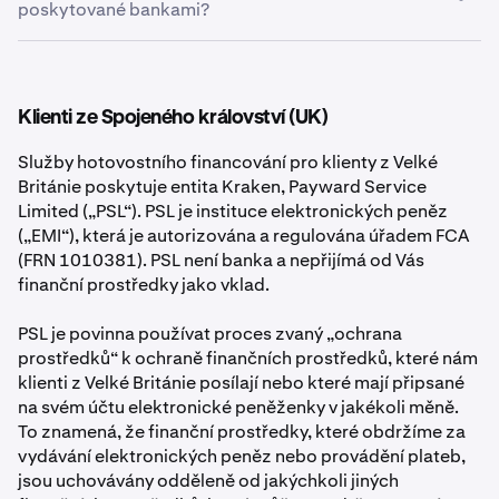
poskytované bankami?
Jako EMI není PIL kryta systémem pojištění vkladů
(„DGS“), jehož webové stránky naleznete zde:
https://www.depositguarantee.ie/
. Hlavní rozdíl mezi
Klienti ze Spojeného království (UK)
ochranou DGS a ochranou prostředků spočívá v tom, že
ochrana DGS je kryta nezávislou zákonnou organizací,
Služby hotovostního financování pro klienty z Velké
zatímco ochranu prostředků poskytujeme my.
Británie poskytuje entita Kraken, Payward Service
Limited („PSL“). PSL je instituce elektronických peněz
Pokud by společnost chráněná DGS selhala, organizace,
(„EMI“), která je autorizována a regulována úřadem FCA
která systém kryje, je právně povinna Vám vrátit finanční
(FRN 1010381). PSL není banka a nepřijímá od Vás
prostředky, ale učiní tak pouze do maximální výše
finanční prostředky jako vklad.
náhrady (100 000 € na oprávněnou osobu, na
společnost). Pokud selže EMI (jako PIL), pak budou Vaše
PSL je povinna používat proces zvaný „ochrana
nároky obecně uhrazeny z chráněných prostředků až do
prostředků“ k ochraně finančních prostředků, které nám
celkového zůstatku Vaší elektronické peněženky. Měli
klienti z Velké Británie posílají nebo které mají připsané
byste si být vědomi, že pokud by k tomu došlo, pak
na svém účtu elektronické peněženky v jakékoli měně.
vzhledem k tomu, že se ochrana DGS nebude vztahovat:
To znamená, že finanční prostředky, které obdržíme za
vydávání elektronických peněz nebo provádění plateb,
jsou uchovávány odděleně od jakýchkoli jiných
•
vrácení finančních prostředků by Vám mohlo trvat