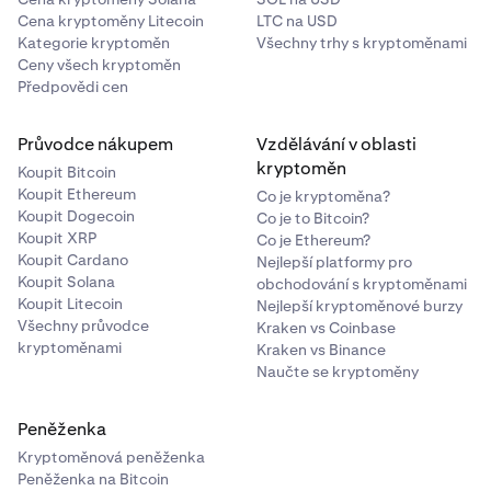
Cena kryptoměny Litecoin
LTC na USD
Můžete také zvážit informace, které FCA zveřejnila na
Kategorie kryptoměn
Všechny trhy s kryptoměnami
svých vlastních
webových stránkách
.
Ceny všech kryptoměn
Předpovědi cen
Průvodce nákupem
Vzdělávání v oblasti
kryptoměn
Koupit Bitcoin
Koupit Ethereum
Co je kryptoměna?
Koupit Dogecoin
Co je to Bitcoin?
Koupit XRP
Co je Ethereum?
Koupit Cardano
Nejlepší platformy pro
Koupit Solana
obchodování s kryptoměnami
Koupit Litecoin
Nejlepší kryptoměnové burzy
Všechny průvodce
Kraken vs Coinbase
kryptoměnami
Kraken vs Binance
Naučte se kryptoměny
Peněženka
Kryptoměnová peněženka
Peněženka na Bitcoin