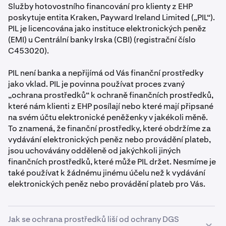
Služby hotovostního financování pro klienty z EHP
poskytuje entita Kraken, Payward Ireland Limited („PIL“).
PIL je licencována jako instituce elektronických peněz
(EMI) u Centrální banky Irska (CBI) (registrační číslo
C453020).
PIL není banka a nepřijímá od Vás finanční prostředky
jako vklad. PIL je povinna používat proces zvaný
„ochrana prostředků“ k ochraně finančních prostředků,
které nám klienti z EHP posílají nebo které mají připsané
na svém účtu elektronické peněženky v jakékoli měně.
To znamená, že finanční prostředky, které obdržíme za
vydávání elektronických peněz nebo provádění plateb,
jsou uchovávány odděleně od jakýchkoli jiných
finančních prostředků, které může PIL držet. Nesmíme je
také používat k žádnému jinému účelu než k vydávání
elektronických peněz nebo provádění plateb pro Vás.
Jak se ochrana prostředků liší od ochrany DGS