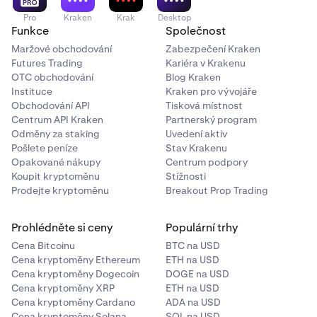
na společnost). Pokud selže EMI (jako PSL), pak budou
Vaše nároky obecně uhrazeny z chráněných prostředků
Pro
Kraken
Krak
Desktop
Funkce
Společnost
až do celkového zůstatku Vaší elektronické peněženky.
Měli byste si být vědomi, že pokud by k tomu došlo, pak
Maržové obchodování
Zabezpečení Kraken
Futures Trading
Kariéra v Krakenu
vzhledem k tomu, že se ochrana FSCS nebude
OTC obchodování
Blog Kraken
vztahovat:
Instituce
Kraken pro vývojáře
Obchodování API
Tisková místnost
Centrum API Kraken
•
Partnerský program
chráněn je pouze zůstatek, který je držen v
Odměny za staking
Uvedení aktiv
elektronické peněžence, a žádné jiné zůstatky v
Pošlete peníze
Stav Krakenu
ekosystému Kraken (např. Váš zůstatek kryptoměn)
Opakované nákupy
Centrum podpory
nejsou chráněny;
Koupit kryptoměnu
Stížnosti
•
vrácení finančních prostředků by Vám mohlo trvat
Prodejte kryptoměnu
Breakout Prop Trading
déle, než kdyby se ochrana FSCS vztahovala; a
•
Prohlédněte si ceny
Populární trhy
zatímco výše Vašich peněz, které byste měli dostat
zpět, není omezena na 85 000 £ (jako by tomu bylo,
Cena Bitcoinu
BTC na USD
kdyby se ochrana FSCS vztahovala), některé náklady
Cena kryptoměny Ethereum
ETH na USD
Cena kryptoměny Dogecoin
by mohly být odečteny naším správcem nebo
DOGE na USD
Cena kryptoměny XRP
ETH na USD
likvidátorem a nemusíte dostat zpět všechny své
Cena kryptoměny Cardano
ADA na USD
peníze.
Cena kryptoměny Solana
SOL na USD