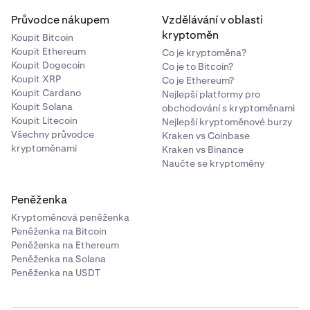
Průvodce nákupem
Vzdělávání v oblasti
kryptoměn
Koupit Bitcoin
Koupit Ethereum
Co je kryptoměna?
Koupit Dogecoin
Co je to Bitcoin?
Koupit XRP
Co je Ethereum?
Koupit Cardano
Nejlepší platformy pro
Koupit Solana
obchodování s kryptoměnami
Koupit Litecoin
Nejlepší kryptoměnové burzy
Všechny průvodce
Kraken vs Coinbase
kryptoměnami
Kraken vs Binance
Naučte se kryptoměny
Peněženka
Kryptoměnová peněženka
Peněženka na Bitcoin
Peněženka na Ethereum
Peněženka na Solana
Peněženka na USDT