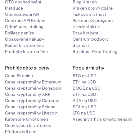
OTC obchodování
Blog Kraken
pravidelném plánovaném intervalu.
•
Budete upozorněni e-mailem, když nastavíte
Instituce
Kraken pro vývojáře
opakovanou objednávku, a také když proběhne
Obchodování API
Tisková místnost
opakovaná transakce.
Centrum API Kraken
Partnerský program
Odměny za staking
Uvedení aktiv
Pošlete peníze
Stav Krakenu
Opakované nákupy
Centrum podpory
Koupit kryptoměnu
Stížnosti
Prodejte kryptoměnu
Breakout Prop Trading
Prohlédněte si ceny
Populární trhy
Cena Bitcoinu
BTC na USD
Cena kryptoměny Ethereum
ETH na USD
Cena kryptoměny Dogecoin
DOGE na USD
Cena kryptoměny XRP
ETH na USD
Cena kryptoměny Cardano
ADA na USD
Cena kryptoměny Solana
SOL na USD
Cena kryptoměny Litecoin
LTC na USD
Kategorie kryptoměn
Všechny trhy s kryptoměnami
Ceny všech kryptoměn
Předpovědi cen