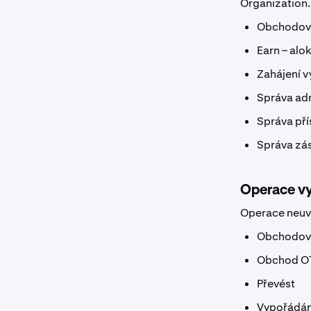
Organization.
Obchodová
Earn – alok
Zahájení v
Správa ad
Správa pří
Správa zá
Operace vy
Operace neuve
Obchodová
Obchod O
Převést
Vypořádán