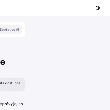
Zeptat se AI
ce
eště dostupná.
správy jejich