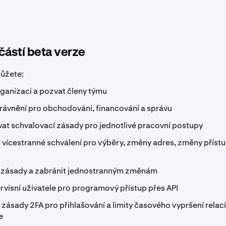
částí beta verze
můžete:
rganizaci a pozvat členy týmu
právnění pro obchodování, financování a správu
at schvalovací zásady pro jednotlivé pracovní postupy
vícestranné schválení pro výběry, změny adres, změny příst
zásady a zabránit jednostranným změnám
ervisní uživatele pro programový přístup přes API
zásady 2FA pro přihlašování a limity časového vypršení relací
e