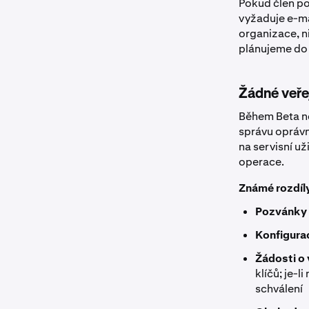
Pokud člen po
vyžaduje e-ma
organizace, ni
plánujeme do
Žádné veře
Během Beta ne
správu oprávn
na servisní už
operace.
Známé rozdíl
Pozvánky 
Konfigura
Žádosti o
klíčů; je-
schválení