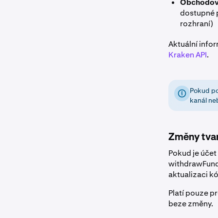
Obchodován
dostupné p
rozhraní)
Aktuální info
Kraken API
.
Pokud po
kanál ne
Změny tvar
Pokud je účet
withdrawFun
aktualizaci kó
Platí pouze p
beze změny.