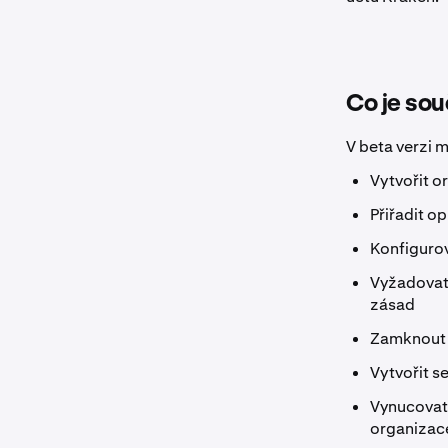
Co je sou
V beta verzi 
Vytvořit o
Přiřadit o
Konfigurov
Vyžadovat 
zásad
Zamknout 
Vytvořit s
Vynucovat 
organizac