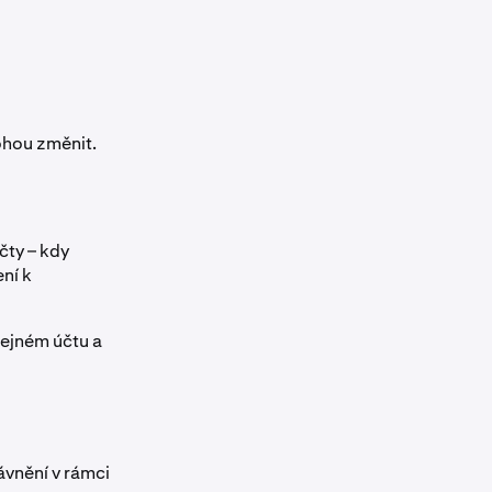
ohou změnit.
čty – kdy
ní k
tejném účtu a
vnění v rámci