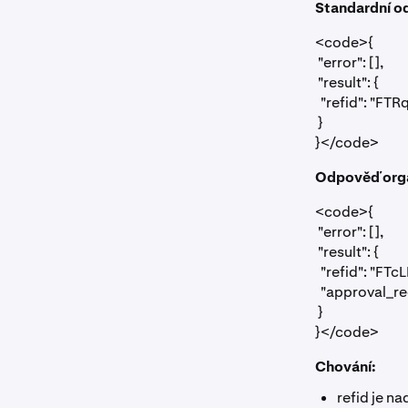
Standardní o
<code>{

 "error": [],

 "result": {

  "refid": "
 }

}</code>
Odpověď org
<code>{

 "error": [],

 "result": {

  "refid": "
  "approval_
 }

}</code>
Chování:
refid
je nad