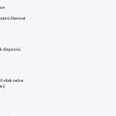
ion
statní členové
k dispozici.
li však nelze
 ji