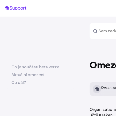
Omeze
Co je součástí beta verze
Aktuální omezení
Co dál?
Organiza
Organizations
účtů Kraken.