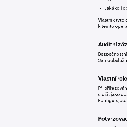
Jakákoli o
Vlastník tyto
k těmto opera
Auditní záz
Bezpečnostní 
Samoobslužný 
Vlastní rol
Při přiřazován
uložit jako op
konfigurujete
Potvrzovací