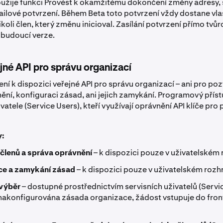
užije funkci Provést k okamžitému dokončení změny adresy,
ilové potvrzení. Během Beta toto potvrzení vždy dostane vla
koli člen, který změnu inicioval. Zasílání potvrzení přímo tvůr
 budoucí verze.
jné API pro správu organizací
ní k dispozici veřejné API pro správu organizací – ani pro po
ění, konfiguraci zásad, ani jejich zamykání. Programový přís
ivatele (Service Users), kteří využívají oprávnění API klíče p
y:
členů a správa oprávnění
– k dispozici pouze v uživatelském 
ce a zamykání zásad
– k dispozici pouze v uživatelském rozh
 výběr
– dostupné prostřednictvím servisních uživatelů (Servic
li nakonfigurována zásada organizace, žádost vstupuje do fron