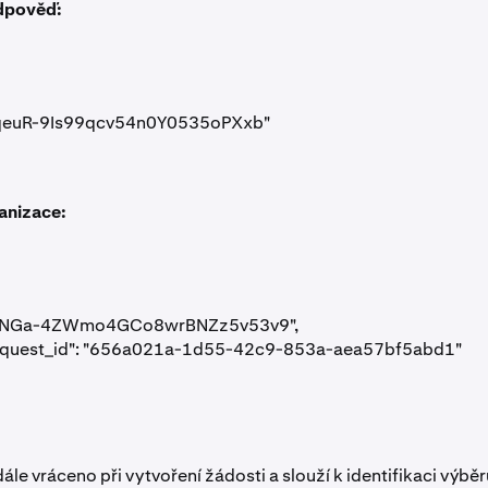
dpověď:
FTRqeuR-9Is99qcv54n0Y0535oPXxb"

anizace:
FTcLNGa-4ZWmo4GCo8wrBNZz5v53v9",

request_id": "656a021a-1d55-42c9-853a-aea57bf5abd1"

ále vráceno při vytvoření žádosti a slouží k identifikaci výběr