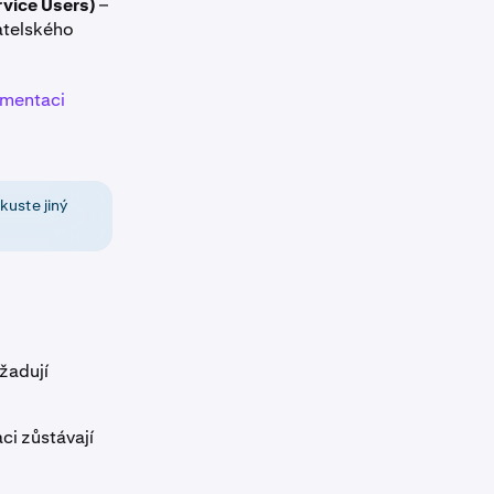
rvice Users)
–
vatelského
mentaci
kuste jiný
yžadují
ci zůstávají