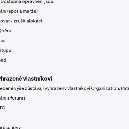
 Dostupná oprávnění jsou:
ní (spot a marže)
ovat / zrušit alokaci
ýběru
res
stupu
sad
hrazené vlastníkovi
dené výše zůstávají vyhrazeny vlastníkovi Organization. Patř
ní s futures
TC
í úschovy