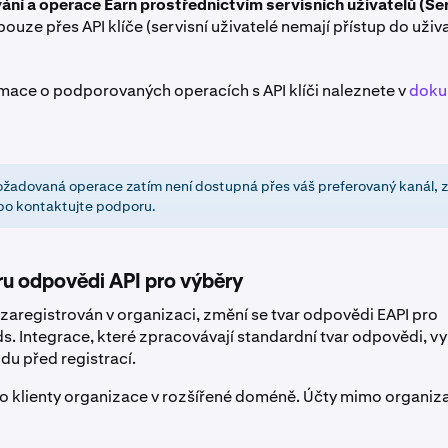
í a operace Earn prostřednictvím servisních uživatelů (Se
ouze přes API klíče (servisní uživatelé nemají přístup do uži
rmace o podporovaných operacích s API klíči naleznete v
doku
žadovaná operace zatím není dostupná přes váš preferovaný kanál, z
bo kontaktujte podporu.
u odpovědi API pro výběry
 zaregistrován v organizaci, změní se tvar odpovědi EAPI pro
ds
. Integrace, které zpracovávají standardní tvar odpovědi, v
du před registrací.
ro klienty organizace v rozšířené doméně. Účty mimo organiza