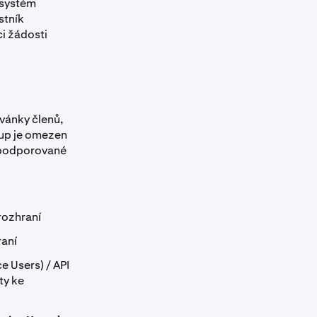
 systém
stník
ci žádosti
zvánky členů,
tup je omezen
ro podporované
rozhraní
raní
e Users) / API
ty ke