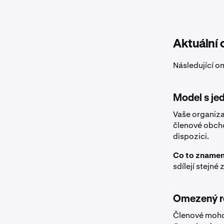
Aktuální
Následující o
Model s je
Vaše organiza
členové obcho
dispozici.
Co to znamen
sdílejí stejné
Omezený r
Členové mohou