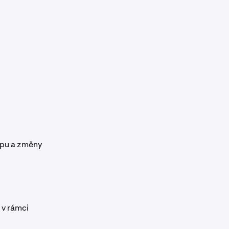
upu a změny
 v rámci