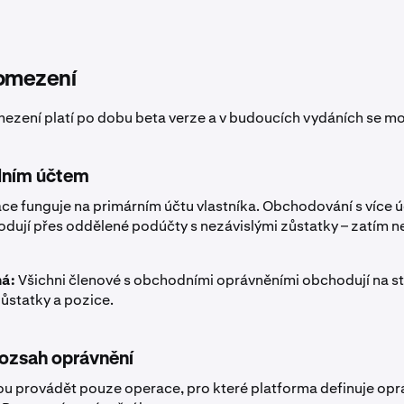
 omezení
mezení platí po dobu beta verze a v budoucích vydáních se m
dním účtem
ce funguje na primárním účtu vlastníka. Obchodování s více ú
dují přes oddělené podúčty s nezávislými zůstatky – zatím ne
á:
Všichni členové s obchodními oprávněními obchodují na s
 zůstatky a pozice.
ozsah oprávnění
 provádět pouze operace, pro které platforma definuje oprá