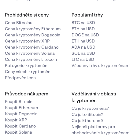
Prohlédněte si ceny
Populární trhy
Cena Bitcoinu
BTC na USD
Cena kryptoměny Ethereum
ETH na USD
Cena kryptoměny Dogecoin
DOGE na USD
Cena kryptoměny XRP
ETH na USD
Cena kryptoměny Cardano
ADA na USD
Cena kryptoměny Solana
SOL na USD
Cena kryptoměny Litecoin
LTC na USD
Kategorie kryptoměn
Všechny trhy s kryptoměnami
Ceny všech kryptoměn
Předpovědi cen
Průvodce nákupem
Vzdělávání v oblasti
kryptoměn
Koupit Bitcoin
Koupit Ethereum
Co je kryptoměna?
Koupit Dogecoin
Co je to Bitcoin?
Koupit XRP
Co je Ethereum?
Koupit Cardano
Nejlepší platformy pro
Koupit Solana
obchodování s kryptoměnami