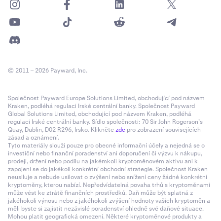
© 2011 – 2026 Payward, Inc.
Společnost Payward Europe Solutions Limited, obchodující pod názvem
Kraken, podléhá regulaci Irské centrální banky. Společnost Payward
Global Solutions Limited, obchodující pod názvem Kraken, podléhá
regulaci Irské centrální banky. Sídlo společnosti: 70 Sir John Rogerson’s
Quay, Dublin, D02 R296, Irsko. Klikněte
zde
pro zobrazení souvisejících
zásad a oznámení.
Tyto materiály slouží pouze pro obecné informační účely a nejedná se o
investiční nebo finanční poradenství ani doporučení či výzvu k nákupu,
prodeji, držení nebo podílu na jakémkoli kryptoměnovém aktivu ani k
zapojení se do jakékoli konkrétní obchodní strategie. Společnost Kraken
neusiluje a nebude usilovat o zvýšení nebo snížení ceny žádné konkrétní
kryptoměny, kterou nabízí. Nepředvídatelná povaha trhů s kryptoměnami
může vést ke ztrátě finančních prostředků. Daň může být splatná z
jakéhokoli výnosu nebo z jakéhokoli zvýšení hodnoty vašich kryptoměn a
měli byste si zajistit nezávislé poradenství ohledně své daňové situace.
Mohou platit geografická omezení. Některé kryptoměnové produkty a