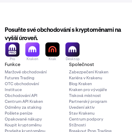
vašeho prohlášení); nebo
Krypto vs. Fiat/Stablecoin
Používáte marži výhradně nebo převážně pro účely
2
BTC/USD
podnikání*
prováděného s jejich použitím.
Posuňte své obchodování s kryptoměnami na
Platí omezení
*Poznámka:
Pokud máte osobní účet Kraken, můžete
vyšší úroveň.
Omezení se nevztahují
si tuto možnost stále vybrat.
Pro
Kraken
Krak
Desktop
Krypto vs. Kryptoměna
Funkce
Společnost
BTC/ETH
Maržové obchodování
Zabezpečení Kraken
Futures Trading
Kariéra v Krakenu
Omezení se nevztahují
OTC obchodování
Blog Kraken
Instituce
Kraken pro vývojáře
Omezení se nevztahují
Obchodování API
Tisková místnost
Centrum API Kraken
Partnerský program
Odměny za staking
Uvedení aktiv
Pošlete peníze
Stav Krakenu
Opakované nákupy
Centrum podpory
Koupit kryptoměnu
Stížnosti
Prodejte kryptoměnu
Breakout Prop Trading