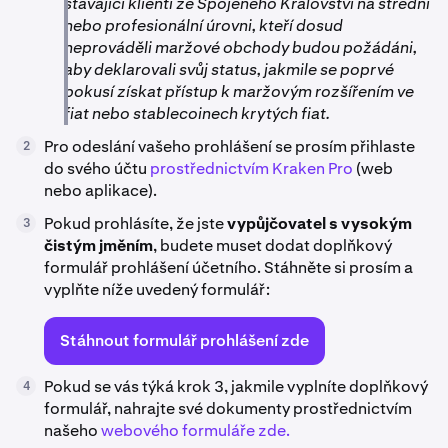
stávající klienti ze Spojeného Království na střední
nebo profesionální úrovni, kteří dosud
neprováděli maržové obchody budou požádáni,
aby deklarovali svůj status, jakmile se poprvé
pokusí získat přístup k maržovým rozšířením ve
fiat nebo stablecoinech krytých fiat.
Pro odeslání vašeho prohlášení se prosím přihlaste
2
do svého účtu
prostřednictvím Kraken Pro
(web
nebo aplikace).
Pokud prohlásíte, že jste
vypůjčovatel s vysokým
3
čistým jměním
, budete muset dodat doplňkový
formulář prohlášení účetního. Stáhněte si prosím a
vyplňte níže uvedený formulář:
Stáhnout formulář prohlášení zde
Pokud se vás týká krok 3, jakmile vyplníte doplňkový
4
formulář, nahrajte své dokumenty prostřednictvím
našeho
webového formuláře zde.