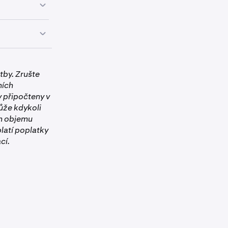
atky se
ogramu Kraken
bilí, musíte
tby. Zrušte
ěchto kroků
.
ních
ná, že nebylo
 připočteny v
ůže kdykoli
ům objemu
latí poplatky
éle než 6
cí.
měsíc,