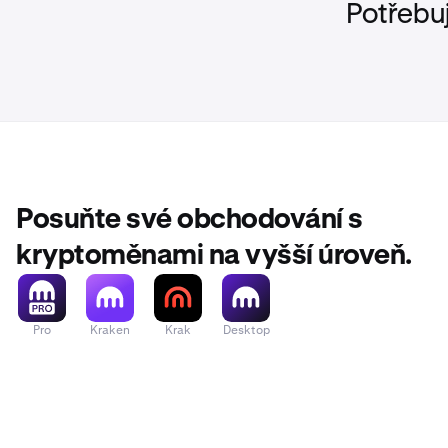
Potřebu
Posuňte své obchodování s
kryptoměnami na vyšší úroveň.
Pro
Kraken
Krak
Desktop