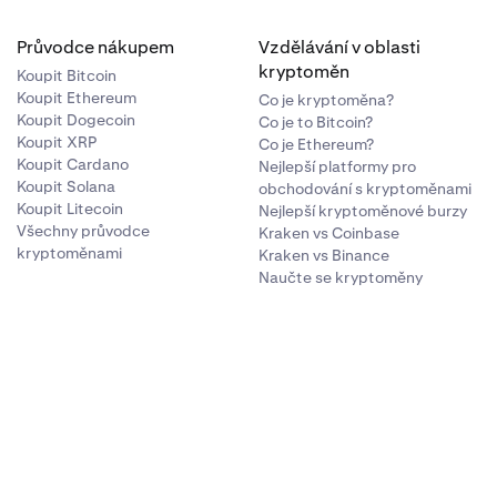
Průvodce nákupem
Vzdělávání v oblasti
kryptoměn
Koupit Bitcoin
Koupit Ethereum
Co je kryptoměna?
Koupit Dogecoin
Co je to Bitcoin?
Koupit XRP
Co je Ethereum?
Koupit Cardano
Nejlepší platformy pro
Koupit Solana
obchodování s kryptoměnami
Koupit Litecoin
Nejlepší kryptoměnové burzy
Všechny průvodce
Kraken vs Coinbase
kryptoměnami
Kraken vs Binance
Naučte se kryptoměny