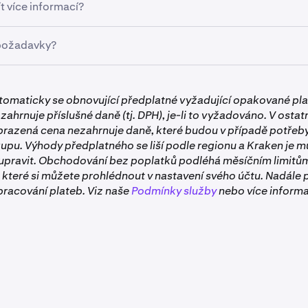
irdropu se neplatí žádné poplatky. Standardní obchodní popl
t více informací?
vat na obchodování MF.
1,0×
ps://www.kraken.com/drops
, abyste se dozvěděli více o pr
í požadavky?
ázejících airdropech.
1,2×
firemními účty nemají nárok na účast v Drops. Abyste byli způso
1,3×
tomaticky se obnovující předplatné vyžadující opakované pla
ý individuální účet. Pro ověření u Krakenu
postupujte podle t
zahrnuje příslušné daně (tj. DPH), je-li to vyžadováno. V ostat
platné Kraken+ musí být aktivní a v dobrém stavu, což zname
razená cena nezahrnuje daně, které budou v případě potřeby
 je nastaveno na běžné obnovení.
1,5×
pu. Výhody předplatného se liší podle regionu a Kraken je m
a Kraken Pro a v aplikaci Kraken Pro není způsobilá.
upravit. Obchodování bez poplatků podléhá měsíčním limit
které si můžete prohlédnout v nastavení svého účtu. Nadále p
kud je vaše odměna z Dropu 10 LCAP a jste členem Kraken+ d
pozici klientům ve Spojeném království a Austrálii.
pracování plateb. Viz naše
Podmínky služby
nebo více informa
íte 15 LCAP (1,5×).
 odměna z Dropu 10 LCAP a jste členem Kraken+ méně než 1 
AP (0,8×).