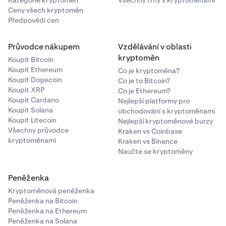
Kategorie kryptoměn
Všechny trhy s kryptoměnami
Ceny všech kryptoměn
Předpovědi cen
Průvodce nákupem
Vzdělávání v oblasti
kryptoměn
Koupit Bitcoin
Koupit Ethereum
Co je kryptoměna?
Koupit Dogecoin
Co je to Bitcoin?
Koupit XRP
Co je Ethereum?
Koupit Cardano
Nejlepší platformy pro
Koupit Solana
obchodování s kryptoměnami
Koupit Litecoin
Nejlepší kryptoměnové burzy
Všechny průvodce
Kraken vs Coinbase
kryptoměnami
Kraken vs Binance
Naučte se kryptoměny
Peněženka
Kryptoměnová peněženka
Peněženka na Bitcoin
Peněženka na Ethereum
Peněženka na Solana