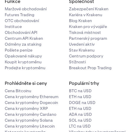
Funkce
Společnost
Maržové obchodování
Zabezpečení Kraken
Futures Trading
Kariéra v Krakenu
OTC obchodování
Blog Kraken
Instituce
Kraken pro vývojáře
Obchodování API
Tisková místnost
Centrum API Kraken
Partnerský program
Odměny za staking
Uvedení aktiv
Pošlete peníze
Stav Krakenu
Opakované nákupy
Centrum podpory
Koupit kryptoměnu
Stížnosti
Prodejte kryptoměnu
Breakout Prop Trading
Prohlédněte si ceny
Populární trhy
Cena Bitcoinu
BTC na USD
Cena kryptoměny Ethereum
ETH na USD
Cena kryptoměny Dogecoin
DOGE na USD
Cena kryptoměny XRP
ETH na USD
Cena kryptoměny Cardano
ADA na USD
Cena kryptoměny Solana
SOL na USD
Cena kryptoměny Litecoin
LTC na USD