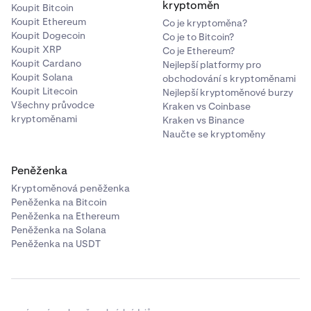
základě vaší nekryté ztráty v daném okamžiku.
kryptoměn
Koupit Bitcoin
Pokud vaše ztráta klesne pod 30 tisíc $, za tuto
Koupit Ethereum
Co je kryptoměna?
hodinu se neúčtují žádné úroky. Pokud se zvýší nad,
Koupit Dogecoin
Co je to Bitcoin?
úroky se vztahují pouze na částku přesahující práh.
Koupit XRP
Co je Ethereum?
Koupit Cardano
Nejlepší platformy pro
Koupit Solana
obchodování s kryptoměnami
Koupit Litecoin
Nejlepší kryptoměnové burzy
Všechny průvodce
Kraken vs Coinbase
kryptoměnami
Kraken vs Binance
Naučte se kryptoměny
Peněženka
Kryptoměnová peněženka
Peněženka na Bitcoin
Peněženka na Ethereum
Peněženka na Solana
Peněženka na USDT