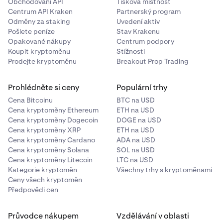
24/7/365, včetně víkendů a svátků, z jakékoli
Obchodování API
Tisková místnost
Odpověď:
Ano, konverzní spready se uplatňují k
Otázka
: Mohu se vyhnout úrokům tím, že zůstanu pod
nekryté ztráty nad 30 000 $.
Centrum API Kraken
Partnerský program
ochraně proti pohybům cen. Spread je obvykle malý
30 tisíc $?
Odměny za staking
Uvedení aktiv
(0,1 % – 1 %) a liší se v závislosti na měnovém páru a
Otázka:
Jak mohu vidět svou aktuální nekrytou
Pošlete peníze
Stav Krakenu
Odpověď
: Ano! Dokud vaše celková nekrytá ztráta
tržních podmínkách.
ztrátu a úrokovou sazbu?
Opakované nákupy
Centrum podpory
(záporný zůstatek v USD + nerealizované ztráty) zůstane
Koupit kryptoměnu
Stížnosti
pod 30 000 $, nebudou vám účtovány žádné úroky.
Odpověď:
Váš aktuální zůstatek v USD,
Prodejte kryptoměnu
Breakout Prop Trading
nerealizovaný PnL a výše nekryté ztráty se zobrazují
na vašem obchodním panelu futures a jsou k
Prohlédněte si ceny
Populární trhy
dispozici prostřednictvím dotazů API.
Cena Bitcoinu
BTC na USD
Cena kryptoměny Ethereum
ETH na USD
Otázka:
Je práh 30 000 $ na účet nebo na měnu?
Cena kryptoměny Dogecoin
DOGE na USD
Cena kryptoměny XRP
ETH na USD
Odpověď:
Bezúrokový práh 30 000 $ se vztahuje na
Cena kryptoměny Cardano
ADA na USD
vaši celkovou nekrytou ztrátu (záporný zůstatek v
Cena kryptoměny Solana
SOL na USD
USD + nerealizované ztráty) ve vaší peněžence
Cena kryptoměny Litecoin
LTC na USD
futures s více kolaterály.
Kategorie kryptoměn
Všechny trhy s kryptoměnami
Ceny všech kryptoměn
Otázka:
Co když moje nekrytá ztráta kolísá kolem
Předpovědi cen
30 tisíc $?
Odpověď:
Úroky se počítají každou hodinu na
Průvodce nákupem
Vzdělávání v oblasti