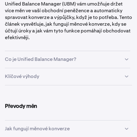
Unified Balance Manager (UBM) vám umožňuje držet
více měn ve vaší obchodní peněžence a automaticky
spravovat konverze a výpůjčky, když je to potřeba. Tento
článek vysvětluje, jak fungují měnové konverze, kdy se
účtují úroky a jak vám tyto funkce pomáhají obchodovat
efektivněji.
Co je Unified Balance Manager?
Unified Balance Manager je centralizovaný systém
Klíčové výhody
sledování zůstatků společnosti Kraken, který:
✓ Podpora více měn: Držte jakékoli podporované
Konsoliduje všechna vaše aktiva napříč spotovými a
aktivum jako zajištění
futures trhy do jednotného přehledu
✓ Automatické konverze: Systém převádí měny, když je
Převody měn
Automaticky převádí měny, když potřebujete
to potřeba
zajištění v konkrétní měně
✓ Transparentní úroky: Jasné sazby APR zobrazené
předem
Bezproblémově spravuje maržové výpůjčky napříč
Jak fungují měnové konverze
✓ Jednotná marže: Použijte spotová aktiva jako zajištění
vaším portfoliem