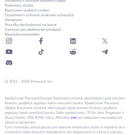
oznámení o ochraně osobních údajů
Podmínky služby
Nastavení souborů cookie
Oznámení o ochraně soukromí uchazečů
Oznámení
Pravidla obchodování na burze
Centrum pro dodržování předpisů
Neprodávat/nesdílet
© 2011 – 2026 Payward, Inc.
Společnost Payward Europe Solutions Limited, obchodující pod názvem
Kraken, podléhá regulaci Irské centrální banky. Společnost Payward
Global Solutions Limited, obchodující pod názvem Kraken, podléhá
regulaci Irské centrální banky. Sídlo společnosti: 70 Sir John Rogerson’s
Quay, Dublin, D02 R296, Irsko. Klikněte
zde
pro zobrazení souvisejících
zásad a oznámení.
Tyto materiály slouží pouze pro obecné informační účely a nejedná se o
investiční nebo finanční poradenství ani doporučení či výzvu k nákupu,