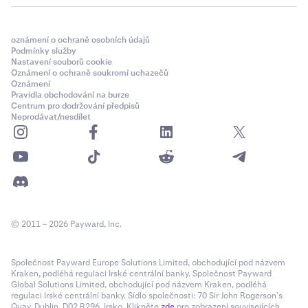
oznámení o ochraně osobních údajů
Podmínky služby
Nastavení souborů cookie
Oznámení o ochraně soukromí uchazečů
Oznámení
Pravidla obchodování na burze
Centrum pro dodržování předpisů
Neprodávat/nesdílet
© 2011 – 2026 Payward, Inc.
Společnost Payward Europe Solutions Limited, obchodující pod názvem
Kraken, podléhá regulaci Irské centrální banky. Společnost Payward
Global Solutions Limited, obchodující pod názvem Kraken, podléhá
regulaci Irské centrální banky. Sídlo společnosti: 70 Sir John Rogerson’s
Quay, Dublin, D02 R296, Irsko. Klikněte
zde
pro zobrazení souvisejících