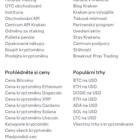
OTC obchodování
Blog Kraken
Instituce
Kraken pro vývojáře
Obchodování API
Tisková místnost
Centrum API Kraken
Partnerský program
Odměny za staking
Uvedení aktiv
Pošlete peníze
Stav Krakenu
Opakované nákupy
Centrum podpory
Koupit kryptoměnu
Stížnosti
Prodejte kryptoměnu
Breakout Prop Trading
Prohlédněte si ceny
Populární trhy
Cena Bitcoinu
BTC na USD
Cena kryptoměny Ethereum
ETH na USD
Cena kryptoměny Dogecoin
DOGE na USD
Cena kryptoměny XRP
ETH na USD
Cena kryptoměny Cardano
ADA na USD
Cena kryptoměny Solana
SOL na USD
Cena kryptoměny Litecoin
LTC na USD
Kategorie kryptoměn
Všechny trhy s kryptoměnami
Ceny všech kryptoměn
Předpovědi cen