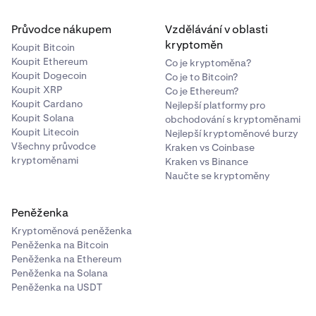
Průvodce nákupem
Vzdělávání v oblasti
kryptoměn
Koupit Bitcoin
Koupit Ethereum
Co je kryptoměna?
Koupit Dogecoin
Co je to Bitcoin?
Koupit XRP
Co je Ethereum?
Koupit Cardano
Nejlepší platformy pro
Koupit Solana
obchodování s kryptoměnami
Koupit Litecoin
Nejlepší kryptoměnové burzy
Všechny průvodce
Kraken vs Coinbase
kryptoměnami
Kraken vs Binance
Naučte se kryptoměny
Peněženka
Kryptoměnová peněženka
Peněženka na Bitcoin
Peněženka na Ethereum
Peněženka na Solana
Peněženka na USDT