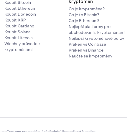
kryptoměn
Koupit Bitcoin
Koupit Ethereum
Co je kryptoměna?
Koupit Dogecoin
Co je to Bitcoin?
Koupit XRP
Co je Ethereum?
Koupit Cardano
Nejlepší platformy pro
Koupit Solana
obchodování s kryptoměnami
Koupit Litecoin
Nejlepší kryptoměnové burzy
Všechny průvodce
Kraken vs Coinbase
kryptoměnami
Kraken vs Binance
Naučte se kryptoměny
urze
Centrum pro dodržování předpisů
Neprodávat/nesdílet