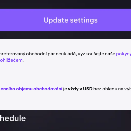
preferovaný obchodní pár neukládá, vyzkoušejte naše
pokyny
rohlížečem
.
enního objemu obchodování
je
vždy v USD
bez ohledu na vy