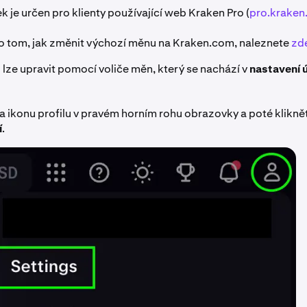
k je určen pro klienty používající web Kraken Pro (
pro.krake
o tom, jak změnit výchozí měnu na Kraken.com, naleznete
zd
lze upravit pomocí voliče měn, který se nachází v
nastavení 
a ikonu profilu v pravém horním rohu obrazovky a poté klikně
í
.