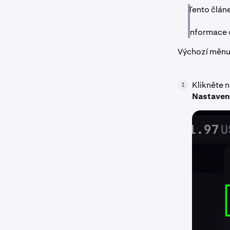
Tento článe
Informace 
Výchozí měnu 
Klikněte n
1
Nastaven