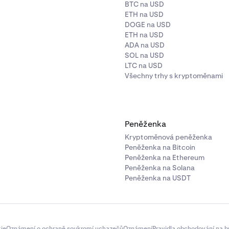
BTC na USD
ETH na USD
DOGE na USD
ETH na USD
ADA na USD
SOL na USD
LTC na USD
Všechny trhy s kryptoměnami
Peněženka
Kryptoměnová peněženka
Peněženka na Bitcoin
Peněženka na Ethereum
Peněženka na Solana
Peněženka na USDT
ie
Oznámení o ochraně soukromí uchazečů
Oznámení
Pravidla obchodování na b