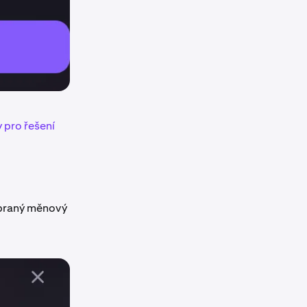
 pro řešení
braný měnový