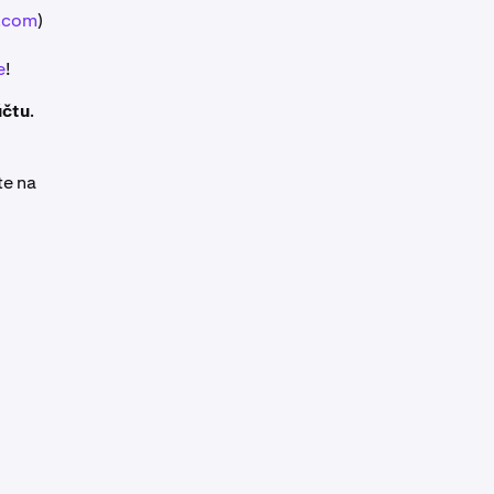
n.com
)
e
!
účtu
.
te na