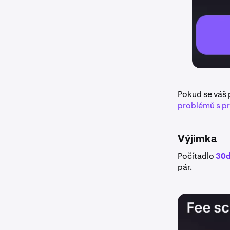
Pokud se váš 
problémů s p
Výjimka
Počítadlo
30d
pár.