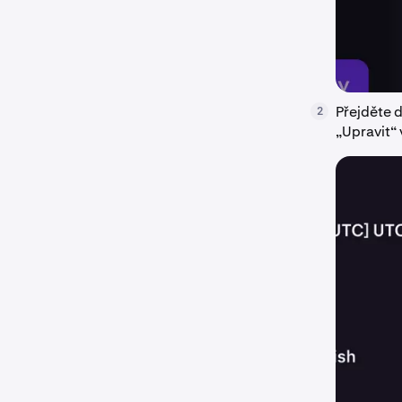
Přejděte 
2
„Upravit“