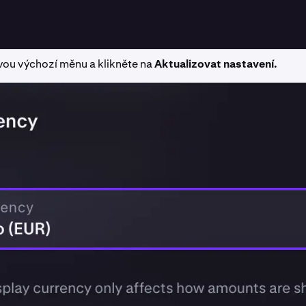
vou výchozí měnu a klikněte na
Aktualizovat nastavení.