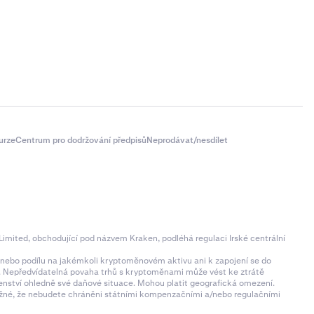
urze
Centrum pro dodržování předpisů
Neprodávat/nesdílet
imited, obchodující pod názvem Kraken, podléhá regulaci Irské centrální
ní nebo podílu na jakémkoli kryptoměnovém aktivu ani k zapojení se do
zí. Nepředvídatelná povaha trhů s kryptoměnami může vést ke ztrátě
denství ohledně své daňové situace. Mohou platit geografická omezení.
 možné, že nebudete chráněni státními kompenzačními a/nebo regulačními