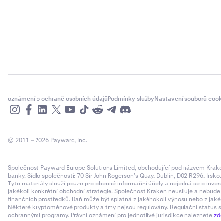
oznámení o ochraně osobních údajů
Podmínky služby
Nastavení souborů cook
© 2011 – 2026 Payward, Inc.
Společnost Payward Europe Solutions Limited, obchodující pod názvem Kraken,
banky. Sídlo společnosti: 70 Sir John Rogerson’s Quay, Dublin, D02 R296, Irsko
Tyto materiály slouží pouze pro obecné informační účely a nejedná se o inves
jakékoli konkrétní obchodní strategie. Společnost Kraken neusiluje a nebud
finančních prostředků. Daň může být splatná z jakéhokoli výnosu nebo z jaké
Některé kryptoměnové produkty a trhy nejsou regulovány. Regulační status sp
ochrannými programy. Právní oznámení pro jednotlivé jurisdikce naleznete
zd