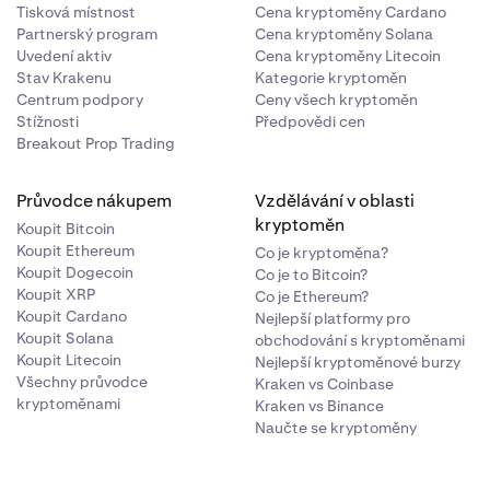
Tisková místnost
Cena kryptoměny Cardano
Partnerský program
Cena kryptoměny Solana
Uvedení aktiv
Cena kryptoměny Litecoin
Stav Krakenu
Kategorie kryptoměn
Centrum podpory
Ceny všech kryptoměn
Stížnosti
Předpovědi cen
Breakout Prop Trading
Průvodce nákupem
Vzdělávání v oblasti
kryptoměn
Koupit Bitcoin
Koupit Ethereum
Co je kryptoměna?
Koupit Dogecoin
Co je to Bitcoin?
Koupit XRP
Co je Ethereum?
Koupit Cardano
Nejlepší platformy pro
Koupit Solana
obchodování s kryptoměnami
Koupit Litecoin
Nejlepší kryptoměnové burzy
Všechny průvodce
Kraken vs Coinbase
kryptoměnami
Kraken vs Binance
Naučte se kryptoměny