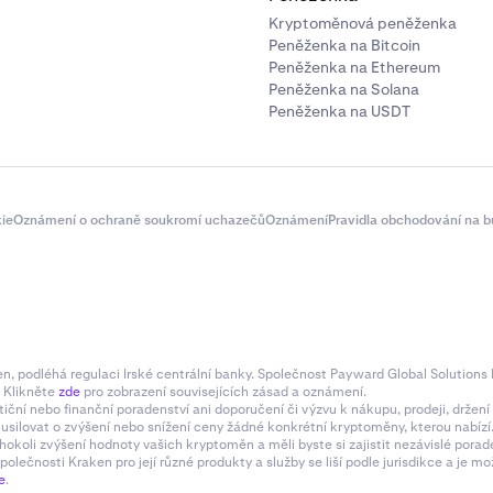
Kryptoměnová peněženka
Peněženka na Bitcoin
Peněženka na Ethereum
Peněženka na Solana
Peněženka na USDT
ie
Oznámení o ochraně soukromí uchazečů
Oznámení
Pravidla obchodování na b
 podléhá regulaci Irské centrální banky. Společnost Payward Global Solutions L
. Klikněte
zde
pro zobrazení souvisejících zásad a oznámení.
tiční nebo finanční poradenství ani doporučení či výzvu k nákupu, prodeji, drže
e usilovat o zvýšení nebo snížení ceny žádné konkrétní kryptoměny, kterou nabí
hokoli zvýšení hodnoty vašich kryptoměn a měli byste si zajistit nezávislé pora
olečnosti Kraken pro její různé produkty a služby se liší podle jurisdikce a je
e
.