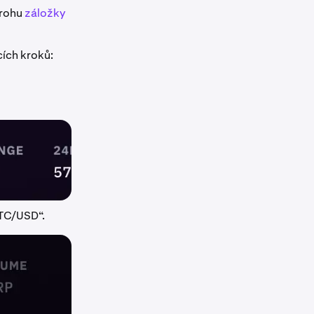
 rohu
záložky
cích kroků:
LTC/USD“.