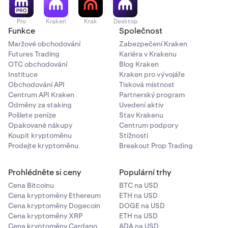
Pro
Kraken
Krak
Desktop
Funkce
Společnost
Maržové obchodování
Zabezpečení Kraken
Futures Trading
Kariéra v Krakenu
OTC obchodování
Blog Kraken
Instituce
Kraken pro vývojáře
Obchodování API
Tisková místnost
Centrum API Kraken
Partnerský program
Odměny za staking
Uvedení aktiv
Pošlete peníze
Stav Krakenu
Opakované nákupy
Centrum podpory
Koupit kryptoměnu
Stížnosti
Prodejte kryptoměnu
Breakout Prop Trading
Prohlédněte si ceny
Populární trhy
Cena Bitcoinu
BTC na USD
Cena kryptoměny Ethereum
ETH na USD
Cena kryptoměny Dogecoin
DOGE na USD
Cena kryptoměny XRP
ETH na USD
Cena kryptoměny Cardano
ADA na USD