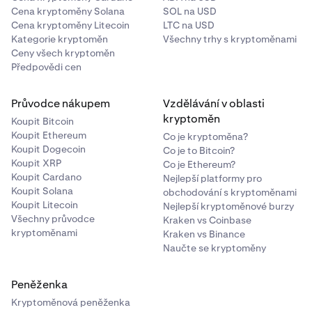
Cena kryptoměny Solana
SOL na USD
Cena kryptoměny Litecoin
LTC na USD
Kategorie kryptoměn
Všechny trhy s kryptoměnami
Ceny všech kryptoměn
Předpovědi cen
Průvodce nákupem
Vzdělávání v oblasti
kryptoměn
Koupit Bitcoin
Koupit Ethereum
Co je kryptoměna?
Koupit Dogecoin
Co je to Bitcoin?
Koupit XRP
Co je Ethereum?
Koupit Cardano
Nejlepší platformy pro
Koupit Solana
obchodování s kryptoměnami
Koupit Litecoin
Nejlepší kryptoměnové burzy
Všechny průvodce
Kraken vs Coinbase
kryptoměnami
Kraken vs Binance
Naučte se kryptoměny
Peněženka
Kryptoměnová peněženka