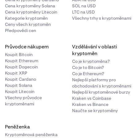
Cena kryptoměny Solana
SOL na USD
Cena kryptoměny Litecoin
LTC na USD
Kategorie kryptoměn
Všechny trhy s kryptoměnami
Ceny všech kryptoměn
Předpovědi cen
Průvodce nákupem
Vzdělávání v oblasti
kryptoměn
Koupit Bitcoin
Koupit Ethereum
Co je kryptoměna?
Koupit Dogecoin
Co je to Bitcoin?
Koupit XRP
Co je Ethereum?
Koupit Cardano
Nejlepší platformy pro
Koupit Solana
obchodování s kryptoměnami
Koupit Litecoin
Nejlepší kryptoměnové burzy
Všechny průvodce
Kraken vs Coinbase
kryptoměnami
Kraken vs Binance
Naučte se kryptoměny
Peněženka
Kryptoměnová peněženka