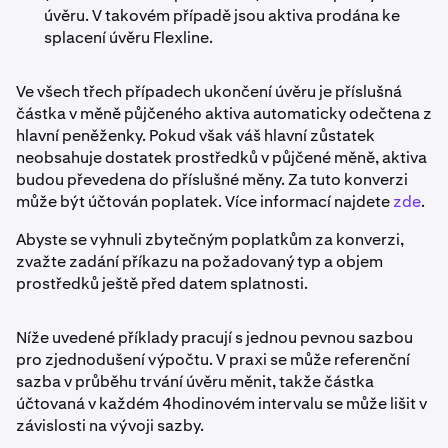
úvěru. V takovém případě jsou aktiva prodána ke
splacení úvěru Flexline.
Ve všech třech případech ukončení úvěru je příslušná
částka v měně půjčeného aktiva automaticky odečtena z
hlavní peněženky. Pokud však váš hlavní zůstatek
neobsahuje dostatek prostředků v půjčené měně, aktiva
budou převedena do příslušné měny. Za tuto konverzi
může být účtován poplatek. Více informací najdete
zde
.
Abyste se vyhnuli zbytečným poplatkům za konverzi,
zvažte zadání příkazu na požadovaný typ a objem
prostředků ještě před datem splatnosti.
Níže uvedené příklady pracují s jednou pevnou sazbou
pro zjednodušení výpočtu. V praxi se může referenční
sazba v průběhu trvání úvěru měnit, takže částka
účtovaná v každém 4hodinovém intervalu se může lišit v
závislosti na vývoji sazby.