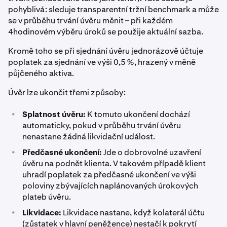
pohyblivá: sleduje transparentní tržní benchmark a může
se v průběhu trvání úvěru měnit – při každém
4hodinovém výběru úroků se použije aktuální sazba.
Kromě toho se při sjednání úvěru jednorázově účtuje
poplatek za sjednání ve výši 0,5 %, hrazený v měně
půjčeného aktiva.
Úvěr lze ukončit třemi způsoby:
•
Splatnost úvěru:
K tomuto ukončení dochází
automaticky, pokud v průběhu trvání úvěru
nenastane žádná likvidační událost.
•
Předčasné ukončení:
Jde o dobrovolné uzavření
úvěru na podnět klienta. V takovém případě klient
uhradí poplatek za předčasné ukončení ve výši
poloviny zbývajících naplánovaných úrokových
plateb úvěru.
•
Likvidace:
Likvidace nastane, když kolaterál účtu
(zůstatek v hlavní peněžence) nestačí k pokrytí