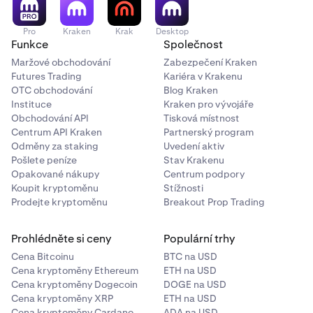
Kraken.
Po uplynutí doby půjčky je z jeho účtu automaticky
Pro
Kraken
Krak
Desktop
Funkce
Společnost
odečteno
100 000 USDG
. V důsledku výběru a
obchodování však již žádné
Maržové obchodování
USDG
Zabezpečení Kraken
nemá. Proto je část
Futures Trading
Kariéra v Krakenu
jeho ostatních aktiv v kolaterálu automaticky převedena
OTC obchodování
Blog Kraken
na USDG k úhradě půjčky.
Instituce
Kraken pro vývojáře
Obchodování API
Tisková místnost
Centrum API Kraken
Partnerský program
Odměny za staking
Uvedení aktiv
Pošlete peníze
Stav Krakenu
Opakované nákupy
Centrum podpory
Koupit kryptoměnu
Stížnosti
Prodejte kryptoměnu
Breakout Prop Trading
Prohlédněte si ceny
Populární trhy
Cena Bitcoinu
BTC na USD
Cena kryptoměny Ethereum
ETH na USD
Cena kryptoměny Dogecoin
DOGE na USD
Cena kryptoměny XRP
ETH na USD
Cena kryptoměny Cardano
ADA na USD