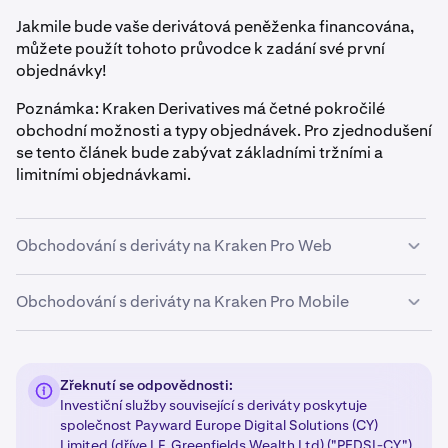
Jakmile bude vaše derivátová peněženka financována,
můžete použít tohoto průvodce k zadání své první
objednávky!
Poznámka: Kraken Derivatives má četné pokročilé
obchodní možnosti a typy objednávek. Pro zjednodušení
se tento článek bude zabývat základními tržními a
limitními objednávkami.
Obchodování s deriváty na Kraken Pro Web
Obchodování s deriváty na Kraken Pro Mobile
Vyberte derivátový kontrakt
1
Nejprve budete muset vědět, jaký kontrakt byste
Vyberte derivátový kontrakt
1
chtěli obchodovat, například nákup BTC perpetual
Zřeknutí se odpovědnosti:
kontraktu nebo ETH perpetual kontraktu. Jakmile
Nejprve budete muset vědět, jaký kontrakt byste
Investiční služby související s deriváty poskytuje
budete vědět, které kontrakty budete obchodovat,
chtěli obchodovat, například nákup BTC perpetual
společnost Payward Europe Digital Solutions (CY)
můžete je vybrat z výběru trhu v levém horním rohu.
kontraktu nebo ETH perpetual kontraktu. Jakmile
Limited (dříve I.F. Greenfields Wealth Ltd) ("PEDSL-CY").