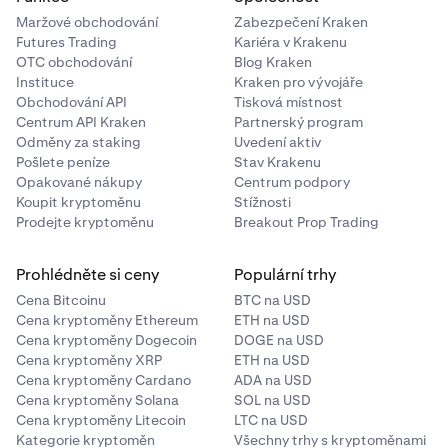
Maržové obchodování
Zabezpečení Kraken
Futures Trading
Kariéra v Krakenu
OTC obchodování
Blog Kraken
Instituce
Kraken pro vývojáře
Obchodování API
Tisková místnost
Centrum API Kraken
Partnerský program
Odměny za staking
Uvedení aktiv
Pošlete peníze
Stav Krakenu
Opakované nákupy
Centrum podpory
Koupit kryptoměnu
Stížnosti
Prodejte kryptoměnu
Breakout Prop Trading
Prohlédněte si ceny
Populární trhy
Cena Bitcoinu
BTC na USD
Cena kryptoměny Ethereum
ETH na USD
Cena kryptoměny Dogecoin
DOGE na USD
Cena kryptoměny XRP
ETH na USD
Cena kryptoměny Cardano
ADA na USD
Cena kryptoměny Solana
SOL na USD
Cena kryptoměny Litecoin
LTC na USD
Kategorie kryptoměn
Všechny trhy s kryptoměnami