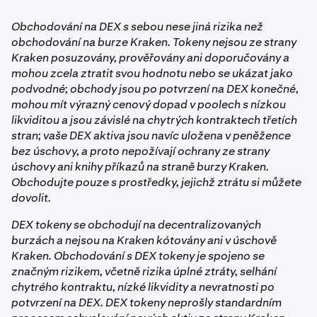
odeslaná do integrované peněženky mimo Kraken
•
nekontroluje a bez vašeho výslovného souhlasu nemůže
DEX obchodování v současné době přímé výběry ani
Poplatek za síť: zobrazen v okamžiku zadání
budou v peněžence uložena, ale v aplikaci je
s vašimi prostředky disponovat. Při neúspěšném nebo
vklady nepodporuje. Pokud chcete peněženku používat
obchodu. Při prodeji hradí poplatek za síť za vás
Obchodování na DEX s sebou nese jiná rizika než
obchodovat nepůjde. Obchodovat lze pouze tokeny
zrušeném obchodu se prostředky vrátí na váš zůstatek v
samostatně, můžete soukromý klíč exportovat v
Kraken – nikdy nemusíte držet ETH ani žádný gas
obchodování na burze Kraken. Tokeny nejsou ze strany
nakoupené přes DEX obchodování.
Kraken.
nastavení účtu a importovat jej do kompatibilní externí
token.
Kraken posuzovány, prověřovány ani doporučovány a
peněženkové aplikace.
mohou zcela ztratit svou hodnotu nebo se ukázat jako
Na všech blockchainech:
podvodné; obchody jsou po potvrzení na DEX konečné,
mohou mít výrazný cenový dopad v poolech s nízkou
likviditou a jsou závislé na chytrých kontraktech třetích
•
Poplatek za DEX swap: účtuje jej příslušný pool
stran; vaše DEX aktiva jsou navíc uložena v peněžence
likvidity a je zahrnut do ceny provedení.
bez úschovy, a proto nepožívají ochrany ze strany
úschovy ani knihy příkazů na straně burzy Kraken.
Úplný přehled poplatků včetně odhadované minimální
Obchodujte pouze s prostředky, jejichž ztrátu si můžete
přijaté částky se zobrazí na obrazovce souhrnu příkazu
dovolit.
před potvrzením každého obchodu.
DEX tokeny se obchodují na decentralizovaných
burzách a nejsou na Kraken kótovány ani v úschově
Kraken. Obchodování s DEX tokeny je spojeno se
značným rizikem, včetně rizika úplné ztráty, selhání
chytrého kontraktu, nízké likvidity a nevratnosti po
potvrzení na DEX. DEX tokeny neprošly standardním