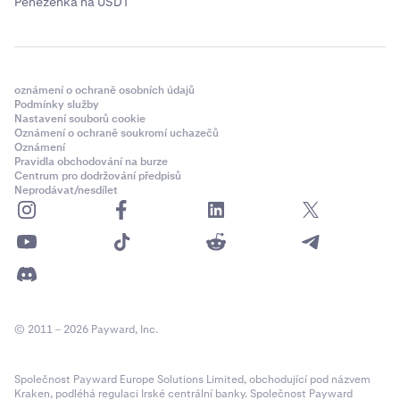
Peněženka na USDT
oznámení o ochraně osobních údajů
Podmínky služby
Nastavení souborů cookie
Oznámení o ochraně soukromí uchazečů
Oznámení
Pravidla obchodování na burze
Centrum pro dodržování předpisů
Neprodávat/nesdílet
© 2011 – 2026 Payward, Inc.
Společnost Payward Europe Solutions Limited, obchodující pod názvem
Kraken, podléhá regulaci Irské centrální banky. Společnost Payward