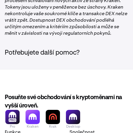
procesem schvalování nových aktiv ze strany Kraken.
Tokeny jsou uloženy v peněžence bez úschovy. Kraken
nekontroluje vaše soukromé klíče a transakce DEX nelze
vrátit zpět. Dostupnost DEX obchodování podléhá
určitým omezením a kritériím způsobilosti a může se
měnit v závislosti na vývoji regulatorních pokynů.
Potřebujete další pomoc?
Posuňte své obchodování s kryptoměnami na
vyšší úroveň.
Pro
Kraken
Krak
Desktop
Funkce
Společnost