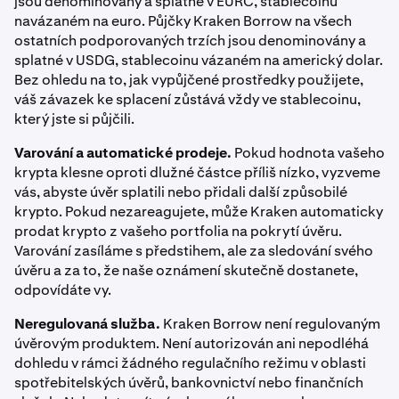
jsou denominovány a splatné v EURC, stablecoinu
navázaném na euro. Půjčky Kraken Borrow na všech
ostatních podporovaných trzích jsou denominovány a
Klepnutím na
Poplatky
zobrazíte rozpis poplatků –
9
splatné v USDG, stablecoinu vázaném na americký dolar.
včetně případného prominutí obchodních poplatků
Bez ohledu na to, jak vypůjčené prostředky použijete,
díky členství v Kraken+
váš závazek ke splacení zůstává vždy ve stablecoinu,
který jste si půjčili.
Varování a automatické prodeje.
Pokud hodnota vašeho
krypta klesne oproti dlužné částce příliš nízko, vyzveme
vás, abyste úvěr splatili nebo přidali další způsobilé
krypto. Pokud nezareagujete, může Kraken automaticky
prodat krypto z vašeho portfolia na pokrytí úvěru.
Varování zasíláme s předstihem, ale za sledování svého
úvěru a za to, že naše oznámení skutečně dostanete,
odpovídáte vy.
Neregulovaná služba.
Kraken Borrow není regulovaným
úvěrovým produktem. Není autorizován ani nepodléhá
dohledu v rámci žádného regulačního režimu v oblasti
spotřebitelských úvěrů, bankovnictví nebo finančních