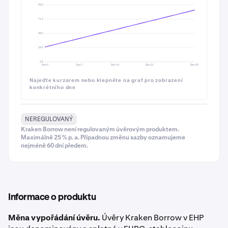
95 €
71 €
48 €
24 €
0 €
Den 0
Den 7
Den 14
Den 21
Den 30
Najeďte kurzorem nebo klepněte na graf pro zobrazení
konkrétního dne
NEREGULOVANÝ
Kraken Borrow není regulovaným úvěrovým produktem.
Maximálně 25 % p. a. Případnou změnu sazby oznamujeme
nejméně 60 dní předem.
Informace o produktu
Měna vypořádání úvěru.
Úvěry Kraken Borrow v EHP