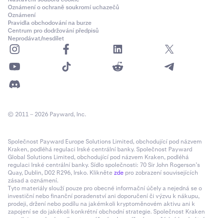
Oznámení o ochraně soukromí uchazečů
Oznámení
Klepnutím na
limit
zobrazíte
„Váš výpůjční limit"
–
4
Pravidla obchodování na burze
vysvětluje se zde, že limit vychází z držených aktiv a
Centrum pro dodržování předpisů
Neprodávat/nesdílet
může být nižší než jejich plná hodnota vlivem
kolísání cen, a ukazuje,
která aktiva se do něj
započítávají
. Klepnutím na
ikonu (?)
otevřete rozpis
Celkové poplatky
– zobrazí se
náklady na otevření
(0,5 %)
a
denní úrok (vaše aktuální APR)
, rozepsaný
na hodinovou sazbu.
© 2011 – 2026 Payward, Inc.
Společnost Payward Europe Solutions Limited, obchodující pod názvem
Kraken, podléhá regulaci Irské centrální banky. Společnost Payward
Global Solutions Limited, obchodující pod názvem Kraken, podléhá
regulaci Irské centrální banky. Sídlo společnosti: 70 Sir John Rogerson’s
Quay, Dublin, D02 R296, Irsko. Klikněte
zde
pro zobrazení souvisejících
zásad a oznámení.
Tyto materiály slouží pouze pro obecné informační účely a nejedná se o
investiční nebo finanční poradenství ani doporučení či výzvu k nákupu,
prodeji, držení nebo podílu na jakémkoli kryptoměnovém aktivu ani k
zapojení se do jakékoli konkrétní obchodní strategie. Společnost Kraken