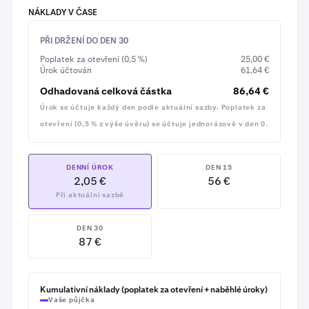
změně bychom vás informovali nejméně 60 dní
NÁKLADY V ČASE
předem, s možností před její účinností bezplatně
splatit jakoukoli částku.
PŘI DRŽENÍ DO DEN 30
Poplatek za otevření (0,5 %)
25,00 €
Protože vaše BTC má na začátku dvojnásobnou hodnotu
Úrok účtován
61,64 €
oproti půjčce, pokles ceny BTC o 20 % nebo dokonce 50
Odhadovaná celková částka
86,64 €
% by vaši půjčku bezprostředně neohrozil – varovali
Úrok se účtuje každý den podle aktuální sazby. Poplatek za
bychom vás s dostatečným předstihem, než by bylo
nutné vaše krypto prodat na pokrytí půjčky.
otevření (0,5 % z výše úvěru) se účtuje jednorázově v den 0.
DENNÍ ÚROK
DEN 15
2,05 €
56 €
Při aktuální sazbě
DEN 30
87 €
Klepnutím na detail
Vypůjčit
si před pokračováním
8
znovu ověříte vypůjčenou částku a denní úrokovou
Kumulativní náklady (poplatek za otevření + naběhlé úroky)
sazbu
Vaše půjčka