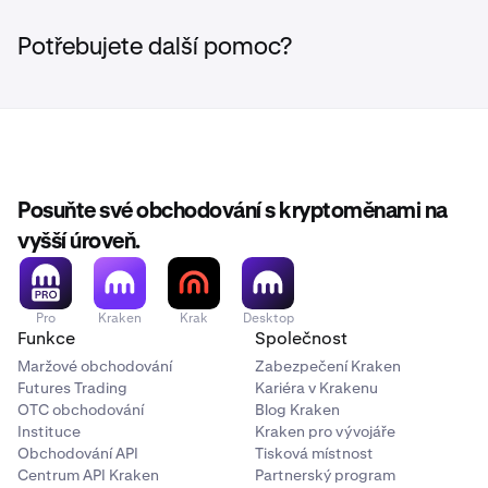
Potřebujete další pomoc?
Posuňte své obchodování s kryptoměnami na
vyšší úroveň.
Pro
Kraken
Krak
Desktop
Funkce
Společnost
S rostoucí částkou se posuvník zaplňuje a celkové
2
poplatky se aktualizují v reálném čase
Maržové obchodování
Zabezpečení Kraken
Futures Trading
Kariéra v Krakenu
OTC obchodování
Blog Kraken
Instituce
Kraken pro vývojáře
Obchodování API
Tisková místnost
Centrum API Kraken
Partnerský program