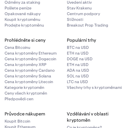
Odměny za staking
Uvedení aktiv
Pošlete peníze
Stav Krakenu
Opakované nákupy
Centrum podpory
Koupit kryptoměnu
Stížnosti
Prodejte kryptoměnu
Breakout Prop Trading
Prohlédněte si ceny
Populární trhy
Cena Bitcoinu
BTC na USD
Cena kryptoměny Ethereum
ETH na USD
Cena kryptoměny Dogecoin
DOGE na USD
Cena kryptoměny XRP
ETH na USD
Cena kryptoměny Cardano
ADA na USD
Cena kryptoměny Solana
SOL na USD
Cena kryptoměny Litecoin
LTC na USD
Kategorie kryptoměn
Všechny trhy s kryptoměnami
Ceny všech kryptoměn
Předpovědi cen
Přesnou částku můžete zadat také pomocí
Průvodce nákupem
Vzdělávání v oblasti
3
numerické klávesnice a poté klepnout na
Hotovo
kryptoměn
Koupit Bitcoin
Koupit Ethereum
Co je kryptoměna?