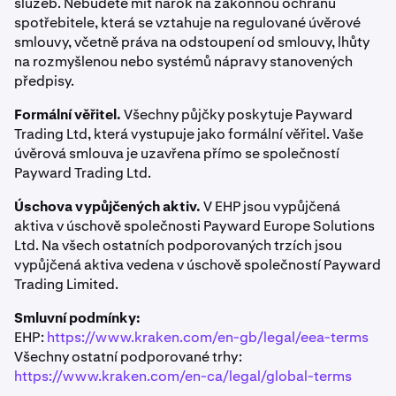
služeb. Nebudete mít nárok na zákonnou ochranu
spotřebitele, která se vztahuje na regulované úvěrové
smlouvy, včetně práva na odstoupení od smlouvy, lhůty
na rozmyšlenou nebo systémů nápravy stanovených
předpisy.
Formální věřitel.
Všechny půjčky poskytuje Payward
Průběh výpůjčky v aplikaci:
Trading Ltd, která vystupuje jako formální věřitel. Vaše
úvěrová smlouva je uzavřena přímo se společností
Payward Trading Ltd.
Na obrazovce
„Kolik si chcete vypůjčit?"
použijte
1
tlačítka rychlé volby nebo
posuvník
pro nastavení
Úschova vypůjčených aktiv.
V EHP jsou vypůjčená
částky; váš
limit
se zobrazí nad polem
aktiva v úschově společnosti Payward Europe Solutions
Ltd. Na všech ostatních podporovaných trzích jsou
vypůjčená aktiva vedena v úschově společností Payward
Trading Limited.
Smluvní podmínky:
EHP:
https://www.kraken.com/en-gb/legal/eea-terms
Všechny ostatní podporované trhy:
https://www.kraken.com/en-ca/legal/global-terms