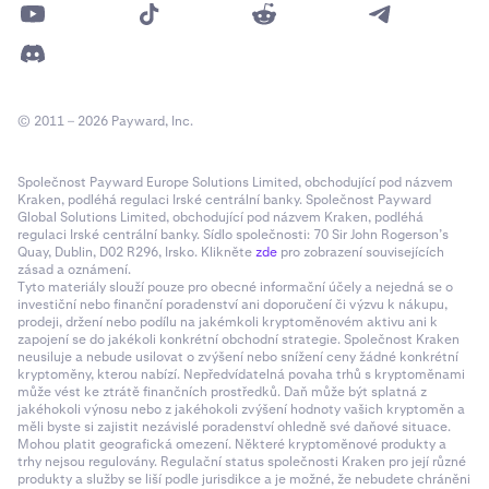
© 2011 – 2026 Payward, Inc.
Společnost Payward Europe Solutions Limited, obchodující pod názvem
Kraken, podléhá regulaci Irské centrální banky. Společnost Payward
Global Solutions Limited, obchodující pod názvem Kraken, podléhá
regulaci Irské centrální banky. Sídlo společnosti: 70 Sir John Rogerson’s
Quay, Dublin, D02 R296, Irsko. Klikněte
zde
pro zobrazení souvisejících
zásad a oznámení.
Tyto materiály slouží pouze pro obecné informační účely a nejedná se o
investiční nebo finanční poradenství ani doporučení či výzvu k nákupu,
prodeji, držení nebo podílu na jakémkoli kryptoměnovém aktivu ani k
zapojení se do jakékoli konkrétní obchodní strategie. Společnost Kraken
neusiluje a nebude usilovat o zvýšení nebo snížení ceny žádné konkrétní
kryptoměny, kterou nabízí. Nepředvídatelná povaha trhů s kryptoměnami
může vést ke ztrátě finančních prostředků. Daň může být splatná z
jakéhokoli výnosu nebo z jakéhokoli zvýšení hodnoty vašich kryptoměn a
měli byste si zajistit nezávislé poradenství ohledně své daňové situace.
Mohou platit geografická omezení. Některé kryptoměnové produkty a
trhy nejsou regulovány. Regulační status společnosti Kraken pro její různé
produkty a služby se liší podle jurisdikce a je možné, že nebudete chráněni