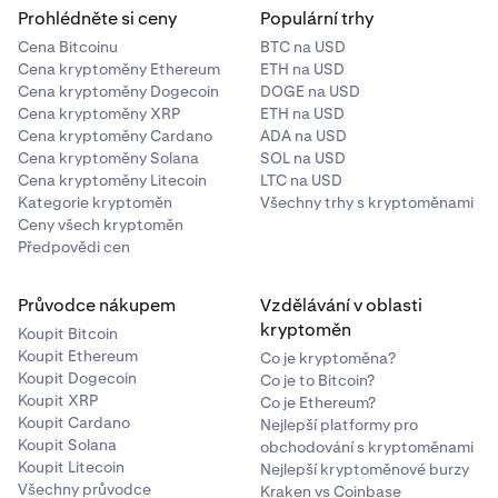
Prohlédněte si ceny
Populární trhy
Cena Bitcoinu
BTC na USD
Cena kryptoměny Ethereum
ETH na USD
Cena kryptoměny Dogecoin
DOGE na USD
Cena kryptoměny XRP
ETH na USD
Cena kryptoměny Cardano
ADA na USD
Cena kryptoměny Solana
SOL na USD
Cena kryptoměny Litecoin
LTC na USD
Kategorie kryptoměn
Všechny trhy s kryptoměnami
Ceny všech kryptoměn
Předpovědi cen
Průvodce nákupem
Vzdělávání v oblasti
kryptoměn
Koupit Bitcoin
Koupit Ethereum
Co je kryptoměna?
Koupit Dogecoin
Co je to Bitcoin?
Koupit XRP
Co je Ethereum?
Koupit Cardano
Nejlepší platformy pro
Koupit Solana
obchodování s kryptoměnami
Koupit Litecoin
Nejlepší kryptoměnové burzy
Všechny průvodce
Kraken vs Coinbase