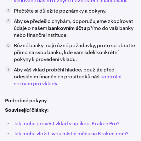
věnované našim různým možnostem financování
.
Přečtěte si důležité poznámky a pokyny.
4
Aby se předešlo chybám, doporučujeme zkopírovat
5
údaje o našem
bankovním účtu
přímo do vaší banky
nebo finanční instituce.
Různé banky mají různé požadavky, proto se obraťte
6
přímo na svou banku, kde vám sdělí konkrétní
pokyny k provedení vkladu.
Aby váš vklad proběhl hladce
,
použijte před
7
odesláním finančních prostředků náš
kontrolní
seznam pro vklady
.
Podrobné pokyny
Související články:
•
Jak mohu provést vklad v aplikaci Kraken Pro?
•
Jak mohu vložit svou místní měnu na Kraken.com?