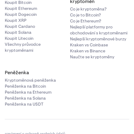
kryptoměn
Koupit Bitcoin
Koupit Ethereum
Co je kryptoměna?
Koupit Dogecoin
Co je to Bitcoin?
Koupit XRP
Co je Ethereum?
Koupit Cardano
Nejlepší platformy pro
Koupit Solana
obchodování s kryptoměnami
Koupit Litecoin
Nejlepší kryptoměnové burzy
Všechny průvodce
Kraken vs Coinbase
kryptoměnami
Kraken vs Binance
Naučte se kryptoměny
Peněženka
Kryptoměnová peněženka
Peněženka na Bitcoin
Peněženka na Ethereum
Peněženka na Solana
Peněženka na USDT
oznámení o ochraně osobních údajů