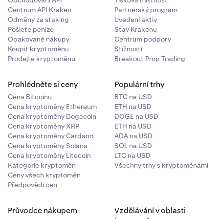
Centrum API Kraken
Partnerský program
Odměny za staking
Uvedení aktiv
Pošlete peníze
Stav Krakenu
Opakované nákupy
Centrum podpory
Koupit kryptoměnu
Stížnosti
Prodejte kryptoměnu
Breakout Prop Trading
Prohlédněte si ceny
Populární trhy
Cena Bitcoinu
BTC na USD
Cena kryptoměny Ethereum
ETH na USD
Cena kryptoměny Dogecoin
DOGE na USD
Cena kryptoměny XRP
ETH na USD
Cena kryptoměny Cardano
ADA na USD
Cena kryptoměny Solana
SOL na USD
Cena kryptoměny Litecoin
LTC na USD
Kategorie kryptoměn
Všechny trhy s kryptoměnami
Ceny všech kryptoměn
Předpovědi cen
Průvodce nákupem
Vzdělávání v oblasti