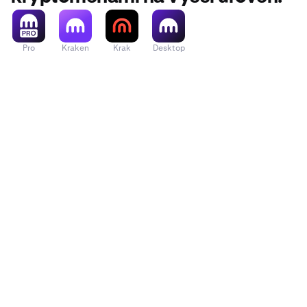
Výběr nyn
8
Bitcoin ob
Pro
Kraken
Krak
Desktop