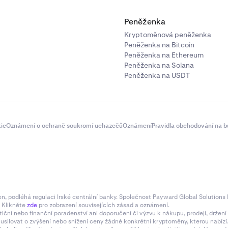
Peněženka
Kryptoměnová peněženka
Peněženka na Bitcoin
Peněženka na Ethereum
Peněženka na Solana
Peněženka na USDT
ie
Oznámení o ochraně soukromí uchazečů
Oznámení
Pravidla obchodování na b
 podléhá regulaci Irské centrální banky. Společnost Payward Global Solutions L
. Klikněte
zde
pro zobrazení souvisejících zásad a oznámení.
tiční nebo finanční poradenství ani doporučení či výzvu k nákupu, prodeji, drže
e usilovat o zvýšení nebo snížení ceny žádné konkrétní kryptoměny, kterou nabí