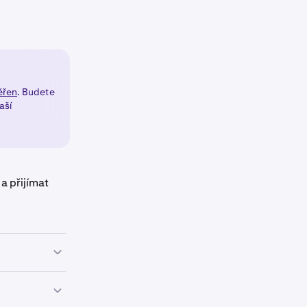
ěřen
. Budete
aší
a přijímat