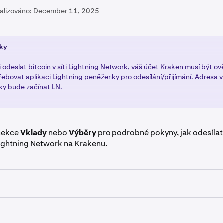
alizováno:
December 11, 2025
ky
 odeslat bitcoin v síti
Lightning Network
, váš účet Kraken musí být
ov
řebovat aplikaci Lightning peněženky pro odesílání/přijímání. Adresa v
y bude začínat LN.
 sekce
Vklady
nebo
Výběry
pro podrobné pokyny, jak odesílat 
Lightning Network na Krakenu.
 přihlásíte ke svému účtu Kraken, klikněte na tlačítko
Vklad
.