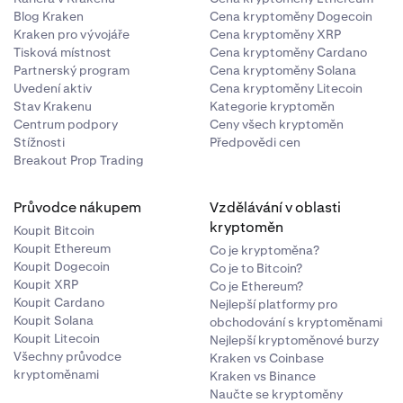
Blog Kraken
Cena kryptoměny Dogecoin
Kraken pro vývojáře
Cena kryptoměny XRP
Tisková místnost
Cena kryptoměny Cardano
Partnerský program
Cena kryptoměny Solana
Uvedení aktiv
Cena kryptoměny Litecoin
Stav Krakenu
Kategorie kryptoměn
Centrum podpory
Ceny všech kryptoměn
Stížnosti
Předpovědi cen
Breakout Prop Trading
Průvodce nákupem
Vzdělávání v oblasti
kryptoměn
Koupit Bitcoin
Koupit Ethereum
Co je kryptoměna?
Koupit Dogecoin
Co je to Bitcoin?
Koupit XRP
Co je Ethereum?
Koupit Cardano
Nejlepší platformy pro
Koupit Solana
obchodování s kryptoměnami
Koupit Litecoin
Nejlepší kryptoměnové burzy
Všechny průvodce
Kraken vs Coinbase
kryptoměnami
Kraken vs Binance
Naučte se kryptoměny