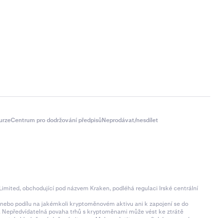
urze
Centrum pro dodržování předpisů
Neprodávat/nesdílet
imited, obchodující pod názvem Kraken, podléhá regulaci Irské centrální
ní nebo podílu na jakémkoli kryptoměnovém aktivu ani k zapojení se do
zí. Nepředvídatelná povaha trhů s kryptoměnami může vést ke ztrátě