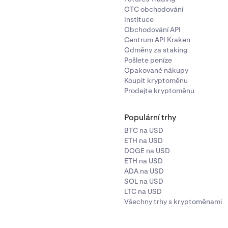
í přechází do stavu
Zahájeno
.
OTC obchodování
Instituce
držíte v aplikaci Lightning peněženky!
Obchodování API
Centrum API Kraken
Odměny za staking
Pošlete peníze
Opakované nákupy
Koupit kryptoměnu
Prodejte kryptoměnu
Populární trhy
BTC na USD
ETH na USD
DOGE na USD
ETH na USD
ADA na USD
SOL na USD
LTC na USD
Všechny trhy s kryptoměnami