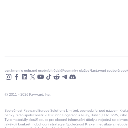
oznámení o ochraně osobních údajů
Podmínky služby
Nastavení souborů cook
© 2011 – 2026 Payward, Inc.
Společnost Payward Europe Solutions Limited, obchodující pod názvem Kraken,
banky. Sídlo společnosti: 70 Sir John Rogerson’s Quay, Dublin, D02 R296, Irsko
Tyto materiály slouží pouze pro obecné informační účely a nejedná se o inves
jakékoli konkrétní obchodní strategie. Společnost Kraken neusiluje a nebud