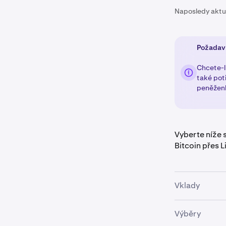
Naposledy aktu
Požadav
Chcete-li
také pot
peněženk
Vyberte níže
Bitcoin přes 
Vklady
Výběry
Jakmile se
1