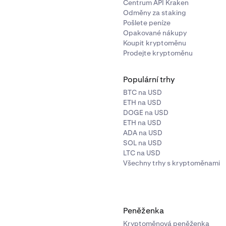
Centrum API Kraken
Odměny za staking
Pošlete peníze
o ztráta v kotované měně = (Výstupní cena derivátu - Vstupní 
Opakované nákupy
ost pozice = (40402 - 40000)*1 = 402 USD
Koupit kryptoměnu
ortfolia = 22 212 + 402 = $22 614 USD
Prodejte kryptoměnu
ní páka = (40 402) / (22 614) = 1,786592376403998, kterou r
Populární trhy
u.
BTC na USD
ETH na USD
DOGE na USD
ETH na USD
ADA na USD
SOL na USD
LTC na USD
Všechny trhy s kryptoměnami
Peněženka
Kryptoměnová peněženka