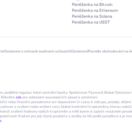
Peněženka na Bitcoin
Peněženka na Ethereum
Peněženka na Solana
Peněženka na USDT
ie
Oznámení o ochraně soukromí uchazečů
Oznámení
Pravidla obchodování na b
 podléhá regulaci Irské centrální banky. Společnost Payward Global Solutions L
. Klikněte
zde
pro zobrazení souvisejících zásad a oznámení.
tiční nebo finanční poradenství ani doporučení či výzvu k nákupu, prodeji, drže
e usilovat o zvýšení nebo snížení ceny žádné konkrétní kryptoměny, kterou nabí
hokoli zvýšení hodnoty vašich kryptoměn a měli byste si zajistit nezávislé pora
olečnosti Kraken pro její různé produkty a služby se liší podle jurisdikce a je
e
.