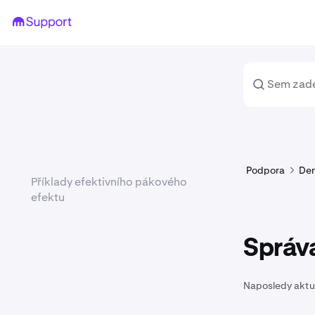
Podpora
Der
Příklady efektivního pákového
efektu
Správa
Naposledy aktu