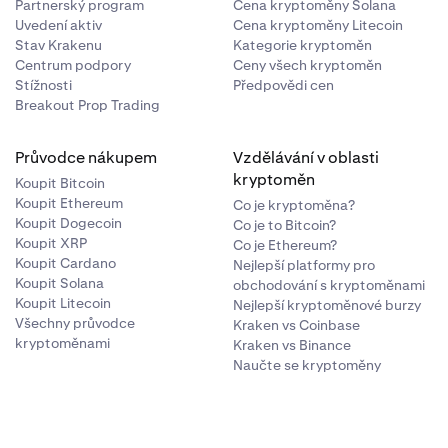
Partnerský program
Cena kryptoměny Solana
Uvedení aktiv
Cena kryptoměny Litecoin
Stav Krakenu
Kategorie kryptoměn
cena derivátu
Centrum podpory
Ceny všech kryptoměn
Stížnosti
Předpovědi cen
Breakout Prop Trading
ozhraní zkrátí
Průvodce nákupem
Vzdělávání v oblasti
kryptoměn
Koupit Bitcoin
Koupit Ethereum
Co je kryptoměna?
Koupit Dogecoin
Co je to Bitcoin?
Koupit XRP
Co je Ethereum?
Koupit Cardano
Nejlepší platformy pro
Koupit Solana
obchodování s kryptoměnami
Koupit Litecoin
Nejlepší kryptoměnové burzy
Všechny průvodce
Kraken vs Coinbase
kryptoměnami
Kraken vs Binance
Naučte se kryptoměny