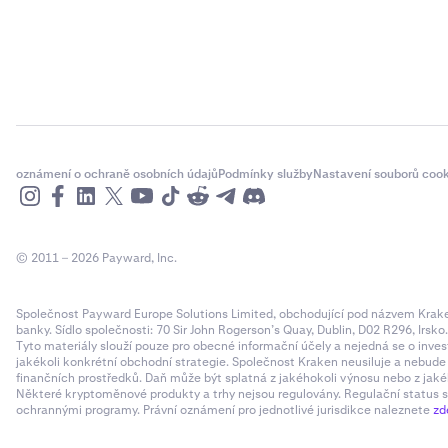
oznámení o ochraně osobních údajů
Podmínky služby
Nastavení souborů cook
© 2011 – 2026 Payward, Inc.
Společnost Payward Europe Solutions Limited, obchodující pod názvem Kraken,
banky. Sídlo společnosti: 70 Sir John Rogerson’s Quay, Dublin, D02 R296, Irsko
Tyto materiály slouží pouze pro obecné informační účely a nejedná se o inves
jakékoli konkrétní obchodní strategie. Společnost Kraken neusiluje a nebud
finančních prostředků. Daň může být splatná z jakéhokoli výnosu nebo z jaké
Některé kryptoměnové produkty a trhy nejsou regulovány. Regulační status sp
ochrannými programy. Právní oznámení pro jednotlivé jurisdikce naleznete
zd