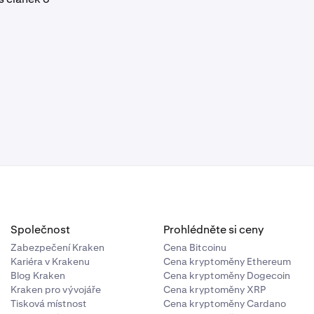
dních
hodování.
ráta
solated Initial
být
vřených pozic
ch párech s
vání vašeho
 efektivního
u)*Velikost
více pozic
vaný
ají více pozic
iné měně než
Společnost
Prohlédněte si ceny
Zabezpečení Kraken
Cena Bitcoinu
Kariéra v Krakenu
Cena kryptoměny Ethereum
Blog Kraken
Cena kryptoměny Dogecoin
Kraken pro vývojáře
Cena kryptoměny XRP
Tisková místnost
Cena kryptoměny Cardano
3000) = 22