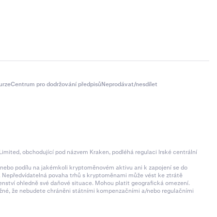
urze
Centrum pro dodržování předpisů
Neprodávat/nesdílet
imited, obchodující pod názvem Kraken, podléhá regulaci Irské centrální
ní nebo podílu na jakémkoli kryptoměnovém aktivu ani k zapojení se do
zí. Nepředvídatelná povaha trhů s kryptoměnami může vést ke ztrátě
denství ohledně své daňové situace. Mohou platit geografická omezení.
 možné, že nebudete chráněni státními kompenzačními a/nebo regulačními