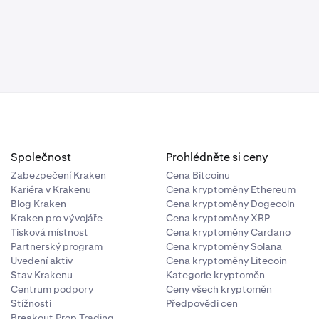
idaci:
ions)
ý efekt na
 (Isolated
ých pozic,
ozici
argin a
rostředky v
alizovaný
ro izolovanou
apříč
ítává pomocí
ena z výpočtů
 ve srovnání s
žové likvidace
inese zisk,
de k
uto pozici
ztráta) <
Společnost
Prohlédněte si ceny
Zabezpečení Kraken
Cena Bitcoinu
Kariéra v Krakenu
Cena kryptoměny Ethereum
pozic jsou
Blog Kraken
Cena kryptoměny Dogecoin
PnL, což
Kraken pro vývojáře
Cena kryptoměny XRP
Tisková místnost
Cena kryptoměny Cardano
Partnerský program
Cena kryptoměny Solana
Uvedení aktiv
Cena kryptoměny Litecoin
Stav Krakenu
Kategorie kryptoměn
tupné
Centrum podpory
Ceny všech kryptoměn
i potenciální
vého plánu
Stížnosti
Předpovědi cen
e je určena
Breakout Prop Trading