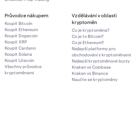
 efekt
Průvodce nákupem
Vzdělávání v oblasti
otevřením
kryptoměn
Koupit Bitcoin
L (Isolated
 provedení
Koupit Ethereum
Co je kryptoměna?
daném
Koupit Dogecoin
Co je to Bitcoin?
 otevřené
Koupit XRP
Co je Ethereum?
Koupit Cardano
Nejlepší platformy pro
 na stejném
Koupit Solana
obchodování s kryptoměnami
Koupit Litecoin
ou pozici na
Nejlepší kryptoměnové burzy
rži pro
Všechny průvodce
Kraken vs Coinbase
kryptoměnami
Kraken vs Binance
žování
Naučte se kryptoměny
lent
 na udržovací