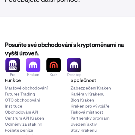
Potřebujete další pomoc?
Posuňte své obchodování s kryptoměnami na
vyšší úroveň.
Pro
Kraken
Krak
Desktop
Funkce
Společnost
Maržové obchodování
Zabezpečení Kraken
Futures Trading
Kariéra v Krakenu
OTC obchodování
Blog Kraken
Instituce
Kraken pro vývojáře
Obchodování API
Tisková místnost
Centrum API Kraken
Partnerský program
Odměny za staking
Uvedení aktiv
Pošlete peníze
Stav Krakenu