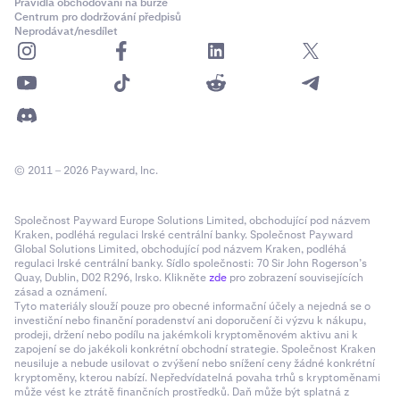
Pravidla obchodování na burze
Centrum pro dodržování předpisů
Neprodávat/nesdílet
© 2011 – 2026 Payward, Inc.
Společnost Payward Europe Solutions Limited, obchodující pod názvem
Kraken, podléhá regulaci Irské centrální banky. Společnost Payward
Global Solutions Limited, obchodující pod názvem Kraken, podléhá
regulaci Irské centrální banky. Sídlo společnosti: 70 Sir John Rogerson’s
Quay, Dublin, D02 R296, Irsko. Klikněte
zde
pro zobrazení souvisejících
zásad a oznámení.
Tyto materiály slouží pouze pro obecné informační účely a nejedná se o
investiční nebo finanční poradenství ani doporučení či výzvu k nákupu,
prodeji, držení nebo podílu na jakémkoli kryptoměnovém aktivu ani k
zapojení se do jakékoli konkrétní obchodní strategie. Společnost Kraken
neusiluje a nebude usilovat o zvýšení nebo snížení ceny žádné konkrétní
kryptoměny, kterou nabízí. Nepředvídatelná povaha trhů s kryptoměnami
může vést ke ztrátě finančních prostředků. Daň může být splatná z