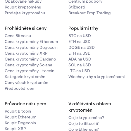
Opakované nákupy
Centrum podpory
Koupit kryptoměnu
Stížnosti
Prodejte kryptoměnu
Breakout Prop Trading
Prohlédněte si ceny
Populární trhy
Cena Bitcoinu
BTC na USD
Cena kryptoměny Ethereum
ETH na USD
Cena kryptoměny Dogecoin
DOGE na USD
Cena kryptoměny XRP
ETH na USD
Cena kryptoměny Cardano
ADA na USD
Cena kryptoměny Solana
SOL na USD
Cena kryptoměny Litecoin
LTC na USD
Kategorie kryptoměn
Všechny trhy s kryptoměnami
Ceny všech kryptoměn
Předpovědi cen
Průvodce nákupem
Vzdělávání v oblasti
kryptoměn
Koupit Bitcoin
Koupit Ethereum
Co je kryptoměna?
Koupit Dogecoin
Co je to Bitcoin?
Koupit XRP
Co je Ethereum?