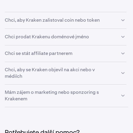
Chci, aby Kraken zalistoval coin nebo token
Pokud byste chtěli, aby Kraken zalistoval nový coin nebo
Chci prodat Krakenu doménové jméno
token, přečtěte si prosím
náš článek o žádostech o nové
tokeny.
Kraken zásadně nenakupuje doménová jména a
Chci se stát affiliate partnerem
nebudeme reagovat na žádosti o prodej doménových
jmen.
Kraken s potěšením nabízí špičkový affiliate program.
Chci, aby se Kraken objevil na akci nebo v
Podrobnosti o programu naleznete v našem
článku o
médiích
affiliate programu.
Pro žádosti o rozhovory, loga, podcasty nebo
Mám zájem o marketing nebo sponzoring s
vystoupení na konferencích kontaktujte prosím
Krakenem
press@kraken.com
.
Pro diskuzi o marketingových, obsahových nebo
sponzorských iniciativách kontaktujte prosím
marketing@kraken.com
.